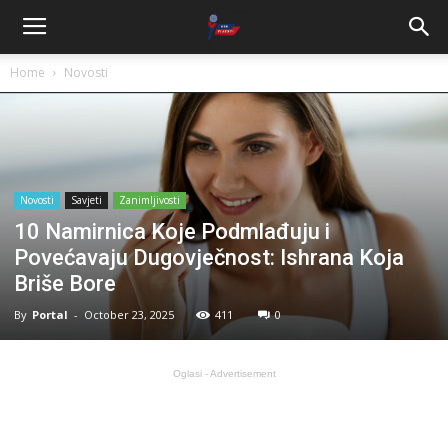
Home
Novosti
Novosti
Savjeti
Zanimljivosti
10 Namirnica Koje Podmlađuju i
Povećavaju Dugovječnost: Ishrana Koja
Briše Bore
By
Portal
-
October 23, 2025
411
0
Oglasi - Advertisement