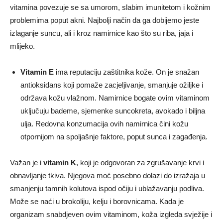
vitamina povezuje se sa umorom, slabim imunitetom i kožnim
problemima poput akni. Najbolji način da ga dobijemo jeste
izlaganje suncu, ali i kroz namirnice kao što su riba, jaja i
mlijeko.
Vitamin E
ima reputaciju zaštitnika kože. On je snažan
antioksidans koji pomaže zacjeljivanje, smanjuje ožiljke i
održava kožu vlažnom. Namirnice bogate ovim vitaminom
uključuju bademe, sjemenke suncokreta, avokado i biljna
ulja. Redovna konzumacija ovih namirnica čini kožu
otpornijom na spoljašnje faktore, poput sunca i zagađenja.
Važan je i
vitamin K
, koji je odgovoran za zgrušavanje krvi i
obnavljanje tkiva. Njegova moć posebno dolazi do izražaja u
smanjenju tamnih kolutova ispod očiju i ublažavanju podliva.
Može se naći u brokoliju, kelju i borovnicama. Kada je
organizam snabdjeven ovim vitaminom, koža izgleda svježije i