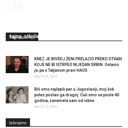
Deca Novaka Đokovića tokom zime zdrava kao
dren, ne znaju šta je prehlada: ovo je Jelenina
tajna, otkrila kako to postiže
Najpopularnije
Redakcija
-
December 11, 2023
0
KNEZ JE BIVŠOJ ŽENI PRELAZIO PREKO STVARI
KOJE NE BI ISTRPEO NIJEDAN SRBIN: Ostavio
je, pa s Tatjanom pravi HAOS
March 30, 2024
Bili smo najlepši par u Jugoslaviji, moj šok
potez poslao ga drugoj: Čuli smo se posle 40
godina, zanemela sam od istine
March 13, 2025
Izdvojeno