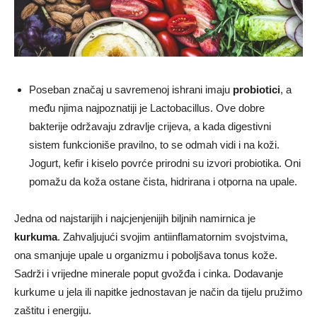
Poseban značaj u savremenoj ishrani imaju
probiotici
, a
među njima najpoznatiji je Lactobacillus. Ove dobre
bakterije održavaju zdravlje crijeva, a kada digestivni
sistem funkcioniše pravilno, to se odmah vidi i na koži.
Jogurt, kefir i kiselo povrće prirodni su izvori probiotika. Oni
pomažu da koža ostane čista, hidrirana i otporna na upale.
Jedna od najstarijih i najcjenjenijih biljnih namirnica je
kurkuma
. Zahvaljujući svojim antiinflamatornim svojstvima,
ona smanjuje upale u organizmu i poboljšava tonus kože.
Sadrži i vrijedne minerale poput gvožđa i cinka. Dodavanje
kurkume u jela ili napitke jednostavan je način da tijelu pružimo
zaštitu i energiju.