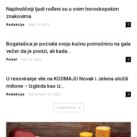
Najdvoličniji ljudi rođeni su u ovim horoskopskim
znakovima
Redakcija
-
May 16, 2025
0
Bogatašica je pozvala svoju kućnu pomoćnicu na gala
večer da je ponizi, ali kada...
Portal
-
July 13, 2026
0
U renoviranje vile na KOSMAJU Novak i Jelena uložili
milione – Izgleda kao iz...
Redakcija
-
November 16, 2023
0
Load more