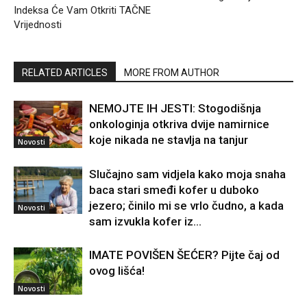
Indeksa Će Vam Otkriti TAČNE
Vrijednosti
RELATED ARTICLES
MORE FROM AUTHOR
NEMOJTE IH JESTI: Stogodišnja
onkologinja otkriva dvije namirnice
koje nikada ne stavlja na tanjur
Novosti
Slučajno sam vidjela kako moja snaha
baca stari smeđi kofer u duboko
jezero; činilo mi se vrlo čudno, a kada
Novosti
sam izvukla kofer iz...
IMATE POVIŠEN ŠEĆER? Pijte čaj od
ovog lišća!
Novosti