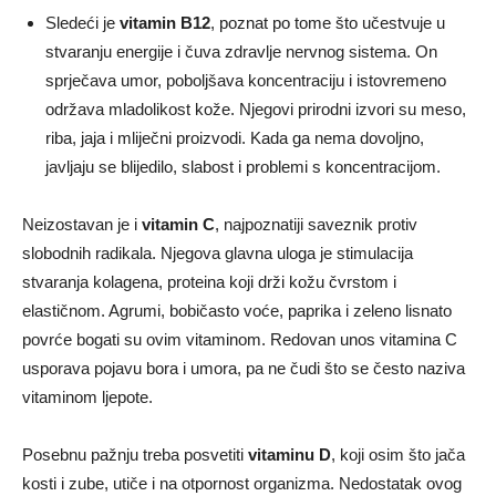
Sledeći je
vitamin B12
, poznat po tome što učestvuje u
stvaranju energije i čuva zdravlje nervnog sistema. On
sprječava umor, poboljšava koncentraciju i istovremeno
održava mladolikost kože. Njegovi prirodni izvori su meso,
riba, jaja i mliječni proizvodi. Kada ga nema dovoljno,
javljaju se blijedilo, slabost i problemi s koncentracijom.
Neizostavan je i
vitamin C
, najpoznatiji saveznik protiv
slobodnih radikala. Njegova glavna uloga je stimulacija
stvaranja kolagena, proteina koji drži kožu čvrstom i
elastičnom. Agrumi, bobičasto voće, paprika i zeleno lisnato
povrće bogati su ovim vitaminom. Redovan unos vitamina C
usporava pojavu bora i umora, pa ne čudi što se često naziva
vitaminom ljepote.
Posebnu pažnju treba posvetiti
vitaminu D
, koji osim što jača
kosti i zube, utiče i na otpornost organizma. Nedostatak ovog