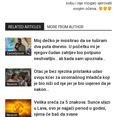
sobu i nije mogao vjerovati
svojim očima…
RELATED ARTICLES
MORE FROM AUTHOR
Moj dečko je insistirao da se tuširam
dva puta dnevno. U početku mi je
njegov čudan zahtjev bio potpuno
Zanimljivosti
neshvatljiv… ali kada sam upoznala...
Otac je bez njezina pristanka udao
svoju kćer za siromašnog mladića koji
je bio niži od nje jer je bio uvjeren da je
Novosti
nakon...
Velika sreća za 5 znakova: Sunce ulazi
u Lava, ovo je najjači period u godini,
njima će baš da svane
Novosti