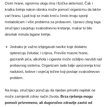
Osim hrane, ogromnu ulogu ima i fizička aktivnost. Čak i
kratka šetnja nakon obroka može pomoći organizmu da lakše
vari hranu. Ljudi koji se malo kreću često imaju sporiji
metabolizam i više problema sa probavom. Upravo zbog toga
stručnjaci savjetuju svakodnevno kretanje, makar to bilo
desetak minuta lagane šetnje.
Jednako je važno izbjegavati navike koje dodatno
opterećuju želudac i crijeva. Previše masne hrane,
gaziranih pića, alkohola i cigareta može ozbiljno narušiti rad
probavnog sistema. Organizam tada šalje upozorenja kroz
nadutost, bolove i osjećaj težine koji postaje svakodnevan
problem.
Na kraju, stručnjaci poručuju da nijedan prirodni napitak ne
može zamijeniti zdrav način života.
Brza rješenja mogu
pomoći privremeno, ali dugoročno zdravlje zavisi od