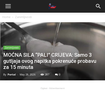
Home
Zanimljivosti
Zanimljivosti
MOĆNA SILA “PALI” CRIJEVA: Samo 3
gutljaja ovog napitka pokrenuće probavu
za 15 minuta
By
Portal
-
May 28, 2026
287
0
Oglasi - Advertisement