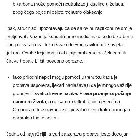
bikarbona može pomoći neutralizaciji kiseline u želucu,
zbog čega pojedini osjete trenutno olakšanje.
Ipak, stručnjaci upozoravaju da se sa ovim napitkom ne smije
pretjerivati. Važno je koristiti samo medicinsku sodu bikarbonu
i ne pretvarati ovaj trik u svakodnevnu naviku bez savjeta
ljekara. Osobe koje imaju ozbiljnije probleme sa želucem ili
čireve trebale bi biti posebno oprezne.
Iako prirodni napici mogu pomoći u trenutku kada je
probava usporena, ljekari naglašavaju da je mnogo važnije
promijeniti svakodnevne navike.
Prava promjena počinje
načinom života
, a ne samo kratkotrajnim rješenjima.
Organizam traži ravnotežu i pravilnu njegu kako bi mogao
normalno funkcionisati.
Jedna od najvažnijih stvari za zdravu probavu jeste dovoljan