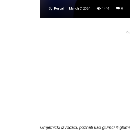
By
Portal
-
March 7, 2024
1444
0
Og
Umjetnički izvođači, poznati kao glumci ili glum