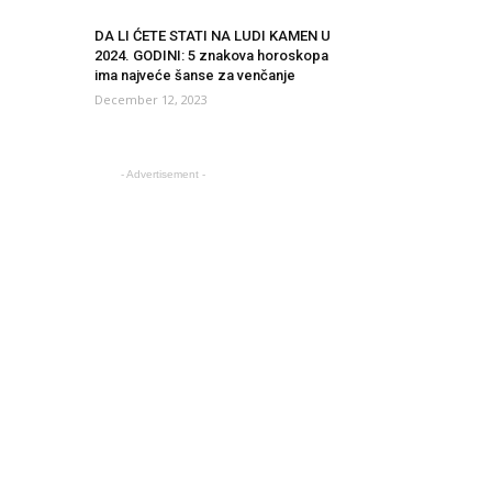
DA LI ĆETE STATI NA LUDI KAMEN U
2024. GODINI: 5 znakova horoskopa
ima najveće šanse za venčanje
December 12, 2023
- Advertisement -