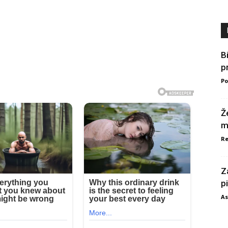
B
p
Po
Ž
m
Re
Z
p
As