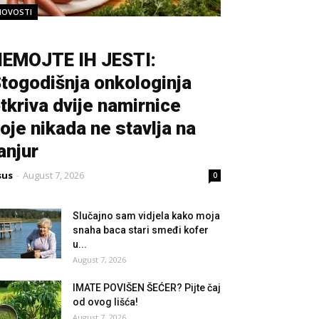
NOVOSTI
EMOJTE IH JESTI:
togodišnja onkologinja
tkriva dvije namirnice
oje nikada ne stavlja na
anjur
sus
-
August 7, 2026
0
Slučajno sam vidjela kako moja
snaha baca stari smeđi kofer
u...
August 7, 2026
IMATE POVIŠEN ŠEĆER? Pijte čaj
od ovog lišća!
August 7, 2026