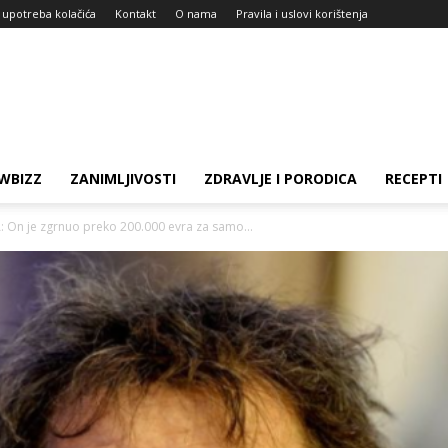
i upotreba kolačića
Kontakt
O nama
Pravila i uslovi korištenja
WBIZZ
ZANIMLJIVOSTI
ZDRAVLJE I PORODICA
RECEPTI
On je zgrnuo preko 200.000 evra za samo...