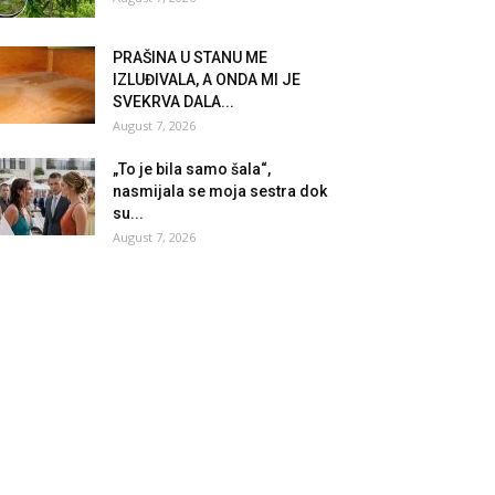
PRAŠINA U STANU ME
IZLUĐIVALA, A ONDA MI JE
SVEKRVA DALA...
August 7, 2026
„To je bila samo šala“,
nasmijala se moja sestra dok
su...
August 7, 2026