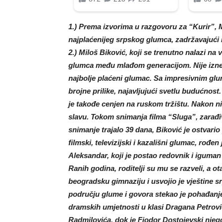
1.) Prema izvorima u razgovoru za “Kurir”,
najplaćenijeg srpskog glumca, zadržavajući 
2.) Miloš Biković, koji se trenutno nalazi na
glumca među mlađom generacijom. Nije iznena
najbolje plaćeni glumac. Sa impresivnim glu
brojne prilike, najavljujući svetlu budućnost.
je takođe cenjen na ruskom tržištu. Nakon ni
slavu. Tokom snimanja filma “Sluga”, zarađi
snimanje trajalo 39 dana, Biković je ostvario
filmski, televizijski i kazališni glumac, rođen
Aleksandar, koji je postao redovnik i iguman 
Ranih godina, roditelji su mu se razveli, a ot
beogradsku gimnaziju i usvojio je vještine s
području glume i govora stekao je pohađanj
dramskih umjetnosti u klasi Dragana Petrovi
Radmilovića, dok je Fjodor Dostojevski njego