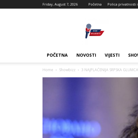
Friday, August 7, 2026
Početna
Polica privatnosti 
USK
vijesti
POČETNA
NOVOSTI
VIJESTI
SHO
Home
Showbizz
3 NAJPLAĆENIJA SRPSKA GLUMCA: 