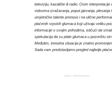
televiziju, kazalište ili radio. Osim interpretaci
vidovima izražavanja, poput pjevanja, plesanja i
umjetničke talente prenose i na ulične perfor
plaćenih srpskih glumaca koji uživaju veliku pod
informacije o svojim prihodima, ističući da smat
spekulacija da su plate glumaca u pozorištu sk
Međutim, trenutna situacija je znatno promenjen
Sada vam predstavljamo pregled najbolje plaćen
Oglasi - Advertisement