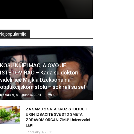
Najpopularnije
KOSU NIJE IMAO, A OVO JE
ISTETOVIRAO – Kada su doktori
videli lice Majkla Džeksona na
obdukcijskom stolu – šokirali su se!
Redakcija
-
June 8, 2024
0
ZA SAMO 2 SATA KROZ STOLICU I
URIN IZBACITE SVE STO SMETA
ZDRAVOM ORGANIZMU! Univerzalni
LEK!
February 3, 2026