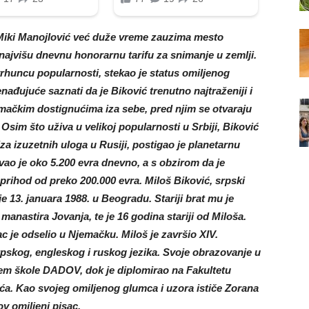
 Miki Manojlović već duže vreme zauzima mesto
najvišu dnevnu honorarnu tarifu za snimanje u zemlji.
 vrhuncu popularnosti, stekao je status omiljenog
đujuće saznati da je Biković trenutno najtraženiji i
mačkim dostignućima iza sebe, pred njim se otvaraju
 Osim što uživa u velikoj popularnosti u Srbiji, Biković
za izuzetnih uloga u Rusiji, postigao je planetarnu
vao je oko 5.200 evra dnevno, a s obzirom da je
 prihod od preko 200.000 evra. Miloš Biković, srpski
 je 13. januara 1988. u Beogradu. Stariji brat mu je
manastira Jovanja, te je 16 godina stariji od Miloša.
ac je odselio u Njemačku. Miloš je završio XIV.
rpskog, engleskog i ruskog jezika. Svoje obrazovanje u
em škole DADOV, dok je diplomirao na Fakultetu
ća. Kao svojeg omiljenog glumca i uzora ističe Zorana
v omiljeni pisac.