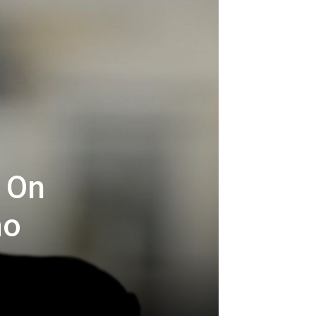
 On
mo