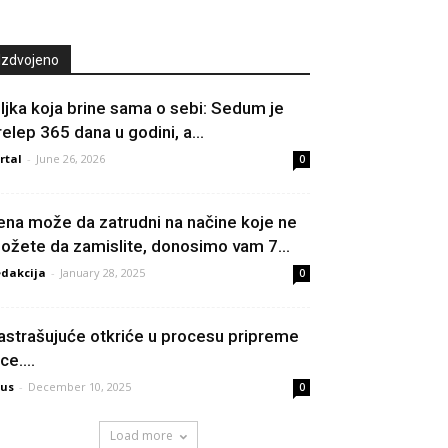
Izdvojeno
iljka koja brine sama o sebi: Sedum je
relep 365 dana u godini, a...
rtal
-
June 26, 2026
0
ena može da zatrudni na načine koje ne
ožete da zamislite, donosimo vam 7...
dakcija
-
January 28, 2025
0
astrašujuće otkriće u procesu pripreme
ice….
us
-
December 10, 2025
0
Load more