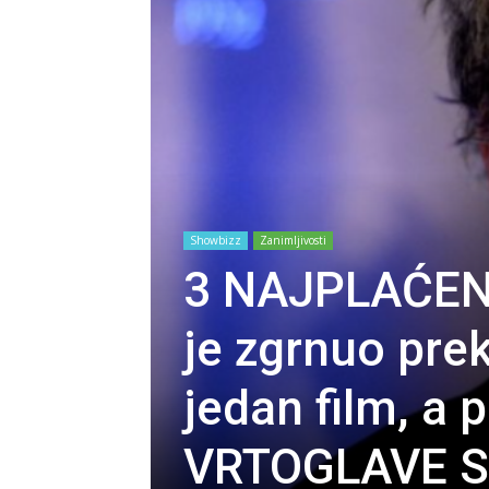
Showbizz
Zanimljivosti
3 NAJPLAĆEN
je zgrnuo pre
jedan film, a 
VRTOGLAVE 