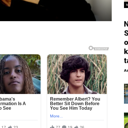
N
S
o
k
t
A