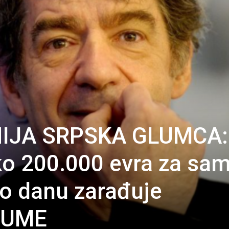
IJA SRPSKA GLUMCA:
ko 200.000 evra za sa
po danu zarađuje
SUME