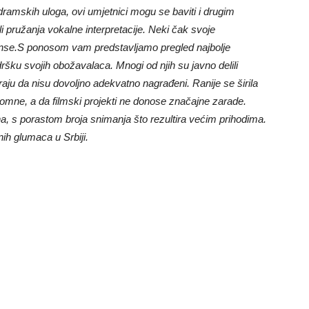
je dramskih uloga, ovi umjetnici mogu se baviti i drugim
li pružanja vokalne interpretacije. Neki čak svoje
manse.S ponosom vam predstavljamo pregled najbolje
ršku svojih obožavalaca. Mnogi od njih su javno delili
raju da nisu dovoljno adekvatno nagrađeni. Ranije se širila
romne, a da filmski projekti ne donose značajne zarade.
a, s porastom broja snimanja što rezultira većim prihodima.
ih glumaca u Srbiji.