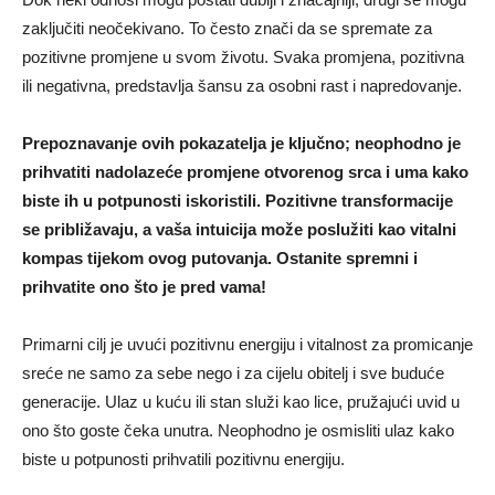
zaključiti neočekivano. To često znači da se spremate za
pozitivne promjene u svom životu. Svaka promjena, pozitivna
ili negativna, predstavlja šansu za osobni rast i napredovanje.
Prepoznavanje ovih pokazatelja je ključno; neophodno je
prihvatiti nadolazeće promjene otvorenog srca i uma kako
biste ih u potpunosti iskoristili. Pozitivne transformacije
se približavaju, a vaša intuicija može poslužiti kao vitalni
kompas tijekom ovog putovanja. Ostanite spremni i
prihvatite ono što je pred vama!
Primarni cilj je uvući pozitivnu energiju i vitalnost za promicanje
sreće ne samo za sebe nego i za cijelu obitelj i sve buduće
generacije. Ulaz u kuću ili stan služi kao lice, pružajući uvid u
ono što goste čeka unutra. Neophodno je osmisliti ulaz kako
biste u potpunosti prihvatili pozitivnu energiju.