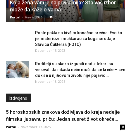
Koja žena vam je najprivlačnija? Šta vaš izbor
može da kaže o vama
Portal
-
May 4, 2026
0
Posle pakla sa bivšim konačno srećna: Evo ko
je misteriozni muškarac za koga se udaje
Slavica Ćukteraš (FOTO)
December 15, 2023
Roditelji su skoro izgubili nadu: lekari su
verovali da nikada neće moći da se kreće — sve
dok se u njihovom životu nije pojavio...
November 13, 2025
Izdvojeno
5 horoskopskih znakova doživljava do kraja nedelje
filmsku ljubavnu priču: Jedan susret život okreće...
Portal
-
November 19, 2025
0