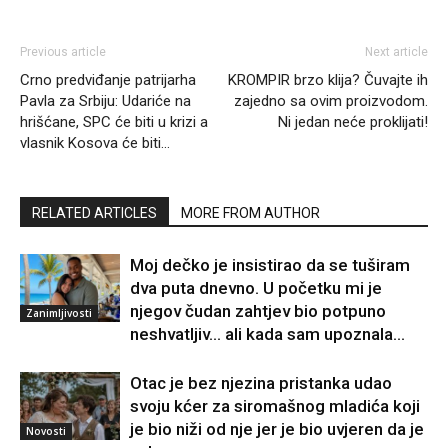
Previous article
Next article
Crno predviđanje patrijarha
KROMPIR brzo klija? Čuvajte ih
Pavla za Srbiju: Udariće na
zajedno sa ovim proizvodom.
hrišćane, SPC će biti u krizi a
Ni jedan neće proklijati!
vlasnik Kosova će biti…
RELATED ARTICLES
MORE FROM AUTHOR
Moj dečko je insistirao da se tuširam
dva puta dnevno. U početku mi je
njegov čudan zahtjev bio potpuno
Zanimljivosti
neshvatljiv… ali kada sam upoznala...
Otac je bez njezina pristanka udao
svoju kćer za siromašnog mladića koji
je bio niži od nje jer je bio uvjeren da je
Novosti