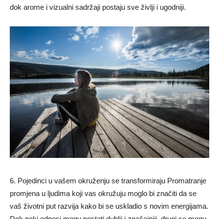
dok arome i vizualni sadržaji postaju sve življi i ugodniji.
6. Pojedinci u vašem okruženju se transformiraju Promatranje
promjena u ljudima koji vas okružuju moglo bi značiti da se
vaš životni put razvija kako bi se uskladio s novim energijama.
Dok neki odnosi mogu postati dublji i značajniji, drugi se mogu