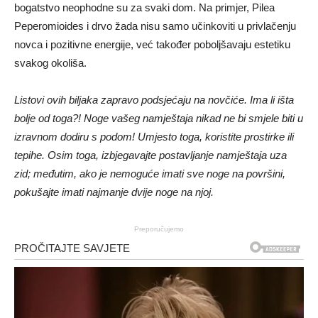
bogatstvo neophodne su za svaki dom. Na primjer, Pilea
Peperomioides i drvo žada nisu samo učinkoviti u privlačenju
novca i pozitivne energije, već također poboljšavaju estetiku
svakog okoliša.
Listovi ovih biljaka zapravo podsjećaju na novčiće. Ima li išta
bolje od toga?! Noge vašeg namještaja nikad ne bi smjele biti u
izravnom dodiru s podom! Umjesto toga, koristite prostirke ili
tepihe. Osim toga, izbjegavajte postavljanje namještaja uza
zid; međutim, ako je nemoguće imati sve noge na površini,
pokušajte imati najmanje dvije noge na njoj.
Preporučujemo