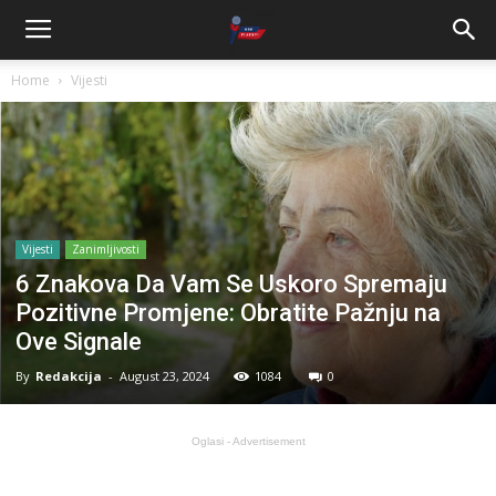
Home
Vijesti
Vijesti
Zanimljivosti
6 Znakova Da Vam Se Uskoro Spremaju
Pozitivne Promjene: Obratite Pažnju na
Ove Signale
By
Redakcija
-
August 23, 2024
1084
0
Oglasi - Advertisement