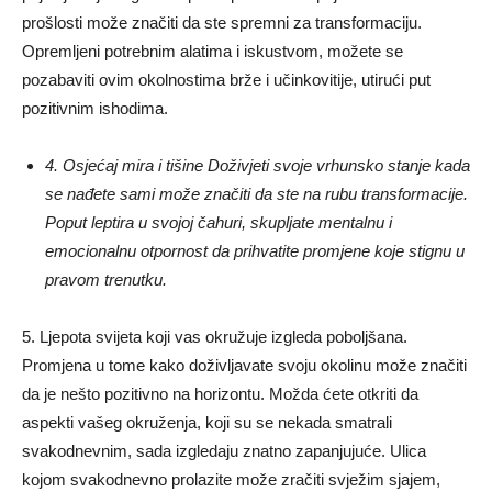
prošlosti može značiti da ste spremni za transformaciju.
Opremljeni potrebnim alatima i iskustvom, možete se
pozabaviti ovim okolnostima brže i učinkovitije, utirući put
pozitivnim ishodima.
4. Osjećaj mira i tišine Doživjeti svoje vrhunsko stanje kada
se nađete sami može značiti da ste na rubu transformacije.
Poput leptira u svojoj čahuri, skupljate mentalnu i
emocionalnu otpornost da prihvatite promjene koje stignu u
pravom trenutku.
5. Ljepota svijeta koji vas okružuje izgleda poboljšana.
Promjena u tome kako doživljavate svoju okolinu može značiti
da je nešto pozitivno na horizontu. Možda ćete otkriti da
aspekti vašeg okruženja, koji su se nekada smatrali
svakodnevnim, sada izgledaju znatno zapanjujuće. Ulica
kojom svakodnevno prolazite može zračiti svježim sjajem,