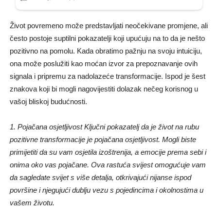
Život povremeno može predstavljati neočekivane promjene, ali
često postoje suptilni pokazatelji koji upućuju na to da je nešto
pozitivno na pomolu. Kada obratimo pažnju na svoju intuiciju,
ona može poslužiti kao moćan izvor za prepoznavanje ovih
signala i pripremu za nadolazeće transformacije. Ispod je šest
znakova koji bi mogli nagovijestiti dolazak nečeg korisnog u
vašoj bliskoj budućnosti.
1. Pojačana osjetljivost Ključni pokazatelj da je život na rubu
pozitivne transformacije je pojačana osjetljivost. Mogli biste
primijetiti da su vam osjetila izoštrenija, a emocije prema sebi i
onima oko vas pojačane. Ova rastuća svijest omogućuje vam
da sagledate svijet s više detalja, otkrivajući nijanse ispod
površine i njegujući dublju vezu s pojedincima i okolnostima u
vašem životu.