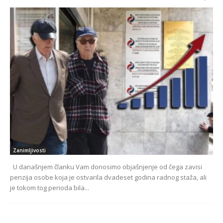
Zanimljivosti
U današnjem članku Vam donosimo objašnjenje od čega zavisi
penzija osobe koja je ostvarila dvadeset godina radnog staža, ali
je tokom tog perioda bila...