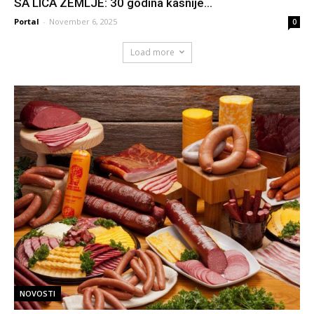
SA LICA ZEMLJE: 30 godina kasnije...
Portal
-
November 6, 2025
0
Load more
NOVOSTI