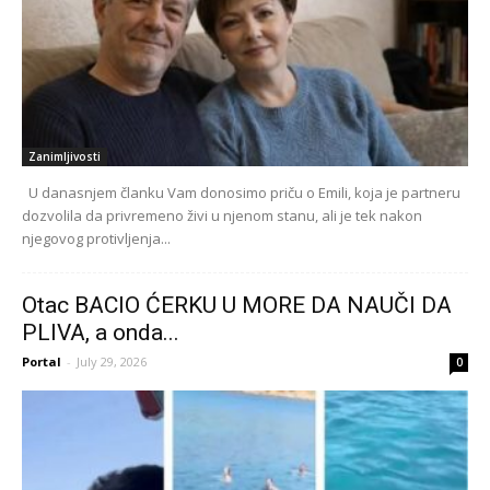
Zanimljivosti
U danasnjem članku Vam donosimo priču o Emili, koja je partneru
dozvolila da privremeno živi u njenom stanu, ali je tek nakon
njegovog protivljenja...
Otac BACIO ĆERKU U MORE DA NAUČI DA
PLIVA, a onda...
Portal
-
July 29, 2026
0