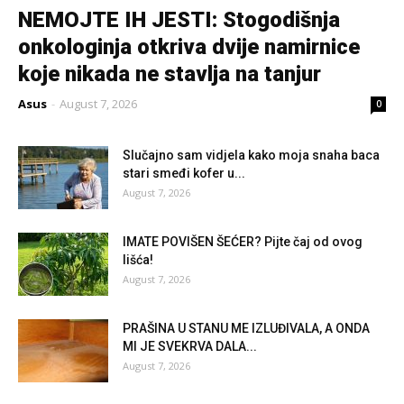
NEMOJTE IH JESTI: Stogodišnja
onkologinja otkriva dvije namirnice
koje nikada ne stavlja na tanjur
Asus
-
August 7, 2026
0
Slučajno sam vidjela kako moja snaha baca
stari smeđi kofer u...
August 7, 2026
IMATE POVIŠEN ŠEĆER? Pijte čaj od ovog
lišća!
August 7, 2026
PRAŠINA U STANU ME IZLUĐIVALA, A ONDA
MI JE SVEKRVA DALA...
August 7, 2026