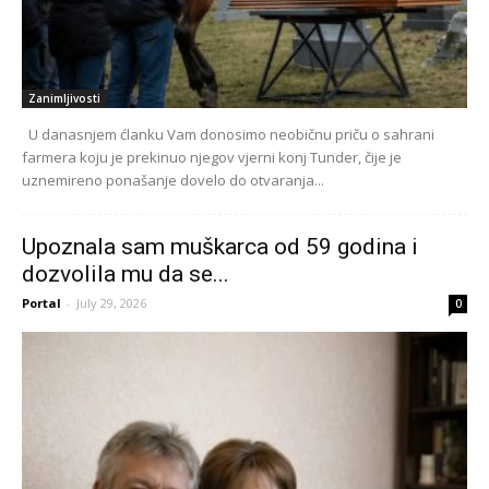
Zanimljivosti
U danasnjem ćlanku Vam donosimo neobičnu priču o sahrani
farmera koju je prekinuo njegov vjerni konj Tunder, čije je
uznemireno ponašanje dovelo do otvaranja...
Upoznala sam muškarca od 59 godina i
dozvolila mu da se...
Portal
-
July 29, 2026
0