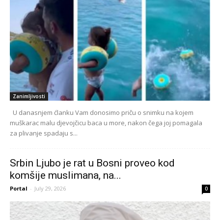
Zanimljivosti
U danasnjem ćlanku Vam donosimo priču o snimku na kojem
muškarac malu djevojčicu baca u more, nakon čega joj pomagala
za plivanje spadaju s...
Srbin Ljubo je rat u Bosni proveo kod
komšije muslimana, na...
Portal
-
July 29, 2026
0