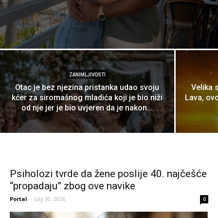
ZANIMLJIVOSTI
Otac je bez njezina pristanka udao svoju
Velika 
kćer za siromašnog mladića koji je bio niži
Lava, ovo
od nje jer je bio uvjeren da je nakon...
Psiholozi tvrde da žene poslije 40. najčešće
“propadaju” zbog ove navike
Portal
-
July 30, 2026
0