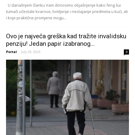
U današnjem članku Vam donosimo objašnjenje kako feng šui
tumači učestale kvarove, lomljenje i nestajanje predmeta u kući, ali
i koje praktične promjene mogu...
Ovo je najveća greška kad tražite invalidsku
penziju! Jedan papir izabranog...
Portal
-
July 29, 2026
0