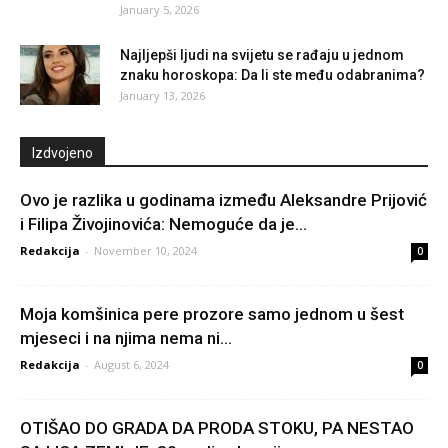
January 5, 2026
Najljepši ljudi na svijetu se rađaju u jednom
znaku horoskopa: Da li ste među odabranima?
January 13, 2026
Izdvojeno
Ovo je razlika u godinama između Aleksandre Prijović
i Filipa Živojinovića: Nemoguće da je...
Redakcija
-
November 10, 2024
0
Moja komšinica pere prozore samo jednom u šest
mjeseci i na njima nema ni...
Redakcija
-
August 6, 2024
0
OTIŠAO DO GRADA DA PRODA STOKU, PA NESTAO