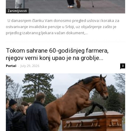
Zanimljivosti
U danasnjem članku Vam donosimo pregled uslova i koraka za
ostvarivanje invalidske penzije u Srbiji, uz objašnjenje zašto je
prijedlog izabranog ljekara važan dokument,...
Tokom sahrane 60-godišnjeg farmera,
njegov verni konj upao je na groblje...
Portal
-
July 29, 2026
0