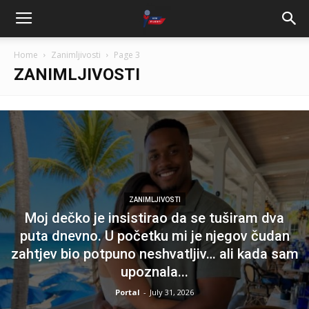
Home
Zanimljivosti
Page 3
ZANIMLJIVOSTI
ZANIMLJIVOSTI
Moj dečko je insistirao da se tuširam dva
puta dnevno. U početku mi je njegov čudan
zahtjev bio potpuno neshvatljiv… ali kada sam
upoznala...
Portal
-
July 31, 2026