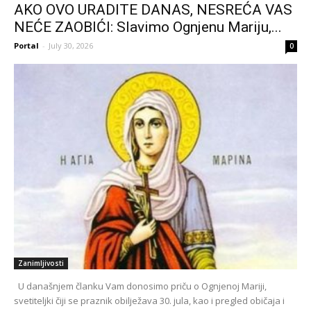
AKO OVO URADITE DANAS, NESREĆA VAS
NEĆE ZAOBIĆI: Slavimo Ognjenu Mariju,...
Portal
-
July 30, 2026
0
Zanimljivosti
U današnjem članku Vam donosimo priču o Ognjenoj Mariji,
svetiteljki čiji se praznik obilježava 30. jula, kao i pregled običaja i