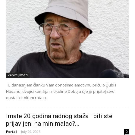
Zanimljivosti
U danasnjem članku Vam donosimo emotivnu priču o Ljubi i
Hasanu, dvojici komšija iz okoline Doboja čije je prijateljstvo
opstalo i tokom rata u...
Imate 20 godina radnog staža i bili ste
prijavljeni na minimalac?...
Portal
-
July 29, 2026
0