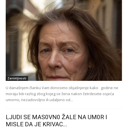
Zanimljivosti
U današnjem članku Vam donosimo objašnjenje kako godine ne
moraju biti razlog zbog kojeg se žena nakon četrdesete osjeća
umorno, nezadovoljno ili udaljeno od...
LJUDl SE MAS0VN0 ŽALE NA UM0R I
MISLE DA JE KRIVAC...