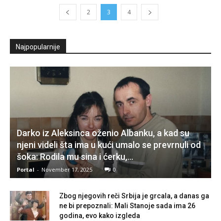
2
3
4
Najpopularnije
Darko iz Aleksinca oženio Albanku, a kad su
njeni videli šta ima u kući umalo se prevrnuli od
šoka: Rodila mu sina i ćerku,...
Portal
-
November 17, 2025
0
Zbog njegovih reči Srbija je grcala, a danas ga
ne bi prepoznali: Mali Stanoje sada ima 26
godina, evo kako izgleda