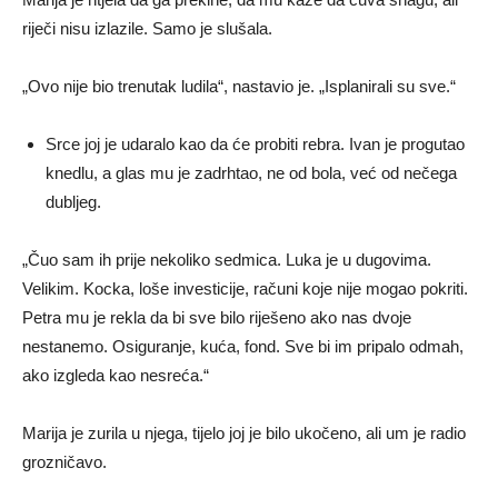
riječi nisu izlazile. Samo je slušala.
„Ovo nije bio trenutak ludila“, nastavio je. „Isplanirali su sve.“
Srce joj je udaralo kao da će probiti rebra. Ivan je progutao
knedlu, a glas mu je zadrhtao, ne od bola, već od nečega
dubljeg.
„Čuo sam ih prije nekoliko sedmica. Luka je u dugovima.
Velikim. Kocka, loše investicije, računi koje nije mogao pokriti.
Petra mu je rekla da bi sve bilo riješeno ako nas dvoje
nestanemo. Osiguranje, kuća, fond. Sve bi im pripalo odmah,
ako izgleda kao nesreća.“
Marija je zurila u njega, tijelo joj je bilo ukočeno, ali um je radio
grozničavo.