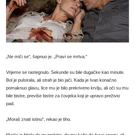
„Ne miči se“, šapnuo je. „Pravi se mrtva.“
Vrijeme se rastegnulo. Sekunde su bile dugačke kao minute.
Bol je pulsirala, ali strah je bio jači. Kada je Ivan konačno
pomaknuo glavu, lice mu je bilo prekriveno krvlju, ali oči su mu
bile bistre, previše bistre za čovjeka koji je upravo preživio
pad.
„Moraš znati istinu“, rekao je tiho.
Marija je htjela da ga prekine, da mu kaže da čuva snagu, ali