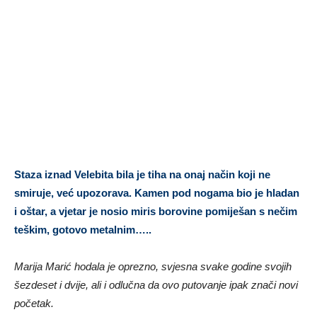
Staza iznad Velebita bila je tiha na onaj način koji ne
smiruje, već upozorava. Kamen pod nogama bio je hladan
i oštar, a vjetar je nosio miris borovine pomiješan s nečim
teškim, gotovo metalnim…..
Marija Marić hodala je oprezno, svjesna svake godine svojih
šezdeset i dvije, ali i odlučna da ovo putovanje ipak znači novi
početak.