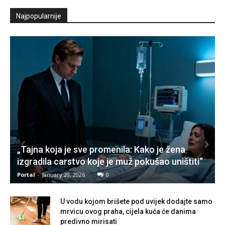
Najpopularnije
„Tajna koja je sve promenila: Kako je žena
izgradila carstvo koje je muž pokušao uništiti“
Portal
-
January 20, 2026
0
U vodu kojom brišete pod uvijek dodajte samo
mrvicu ovog praha, cijela kuća će danima
predivno mirisati