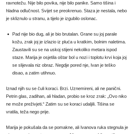
ravnotežu. Nije bilo povika, nije bilo panike. Samo tišina i
hladna odlučnost. Svijet se preokrenuo. Staza je nestala, nebo
je skliznulo u stranu, a tijelo je izgubilo oslonac.
Pad nije bio dug, ali je bio brutalan. Grane su joj parale
kožu, zrak joj je izlazio iz pluća u kratkim, bolnim naletima.
Zaustavili su se na uskoj stijeni nekoliko metara ispod
staze. Marija je osjetila oštar bol u nozi i toplotu krvi koja joj
se slijevala niz obraz. Negdje pored nje, Ivan je teško
disao, a zatim utihnuo.
Iznad njih su se čuli koraci. Brzi. Uznemireni, ali ne panični.
Petrin glas, zadihan, ali hladan, probio se kroz zrak: „Ovo niko
ne može preživjeti.“ Zatim su se koraci udaljili. Tišina se
vratila, teža nego prije.
Marija je pokušala da se pomakne, ali Ivanova ruka stegnula je