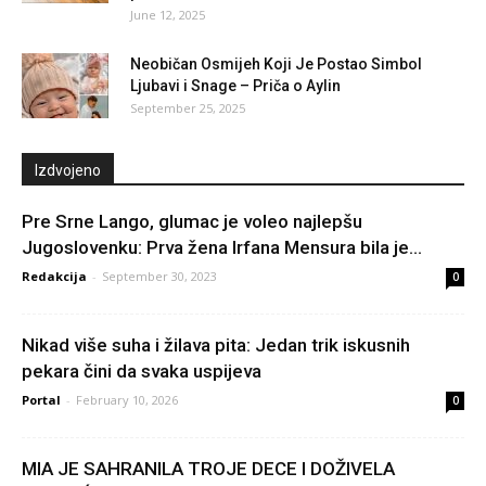
June 12, 2025
Neobičan Osmijeh Koji Je Postao Simbol
Ljubavi i Snage – Priča o Aylin
September 25, 2025
Izdvojeno
Pre Srne Lango, glumac je voleo najlepšu
Jugoslovenku: Prva žena Irfana Mensura bila je...
Redakcija
-
September 30, 2023
0
Nikad više suha i žilava pita: Jedan trik iskusnih
pekara čini da svaka uspijeva
Portal
-
February 10, 2026
0
MIA JE SAHRANILA TROJE DECE I DOŽIVELA