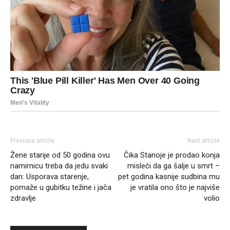
Previous article
Next article
Žene starije od 50 godina ovu
Čika Stanoje je prodao konja
namirnicu treba da jedu svaki
misleći da ga šalje u smrt –
dan: Usporava starenje,
pet godina kasnije sudbina mu
pomaže u gubitku težine i jača
je vratila ono što je najviše
zdravlje
volio