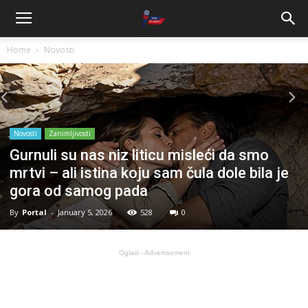
Home
Novosti
Novosti
Zanimljivosti
Gurnuli su nas niz liticu misleći da smo
mrtvi – ali istina koju sam čula dole bila je
gora od samog pada
By
Portal
-
January 5, 2026
528
0
Oglasi - Advertisement