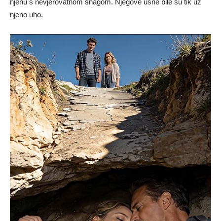
njenu s nevjerovatnom snagom. Njegove usne bile su tik uz
njeno uho.