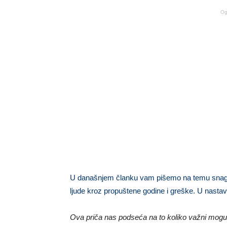
Og
U današnjem članku vam pišemo na temu snage l
ljude kroz propuštene godine i greške. U nast
Ova priča nas podseća na to koliko važni mogu bi