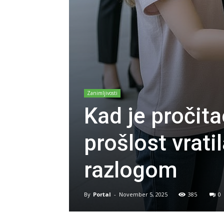
Zanimljivosti
Kad je pročita
prošlost vrati
razlogom
By
Portal
-
November 5, 2025
385
0