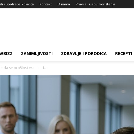
sti i upotreba kolačića
Kontakt
O nama
Pravila i uslovi korištenja
WBIZZ
ZANIMLJIVOSTI
ZDRAVLJE I PORODICA
RECEPTI
 da se prošlost vratila – i...