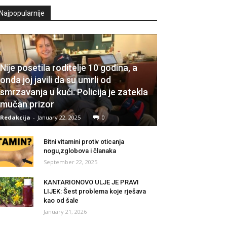
Najpopularnije
Nije posetila roditelje 10 godina, a
onda joj javili da su umrli od
smrzavanja u kući: Policija je zatekla
mučan prizor
Redakcija
-
January 22, 2025
0
Bitni vitamini protiv oticanja
nogu,zglobova i članaka
September 22, 2025
KANTARIONOVO ULJE JE PRAVI
LIJEK: Šest problema koje rješava
kao od šale
January 21, 2026