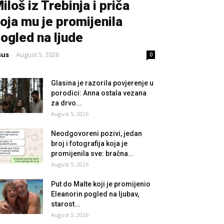
iloš iz Trebinja i priča
oja mu je promijenila
ogled na ljude
sus
-
August 5, 2026
0
Glasina je razorila povjerenje u
porodici: Anna ostala vezana
za drvo...
August 5, 2026
Neodgovoreni pozivi, jedan
broj i fotografija koja je
promijenila sve: bračna...
August 5, 2026
Put do Malte koji je promijenio
Eleanorin pogled na ljubav,
starost...
August 5, 2026