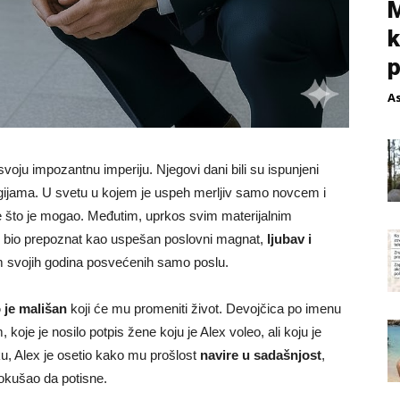
M
k
p
A
 svoju impozantnu imperiju. Njegovi dani bili su ispunjeni
gijama. U svetu u kojem je uspeh merljiv samo novcem i
e što je mogao. Međutim, uprkos svim materijalnim
je bio prepoznat kao uspešan poslovni magnat,
ljubav i
om svojih godina posvećenih samo poslu.
 je mališan
koji će mu promeniti život. Devojčica po imenu
oje je nosilo potpis žene koju je Alex voleo, ali koju je
ku, Alex je osetio kako mu prošlost
navire u sadašnjost
,
okušao da potisne.