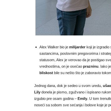
Alex Walker bio je
milijarder
koji je izgradio
sastancima, poslovnim pregovorima i strate
statusom, Alex je verovao da je postigao sv
vrednostima, on je osećao
prazninu
. Iako 
bliskost
bile su nešto što je zaboravio tok
Jednog dana, dok je sedeo u svom uredu,
ušao
Lily
donela je pismo, zgužvano i ispisano rukom, k
izgubio pre osam godina –
Emily
. U tom trenut
noseći sa sobom sve sećanja i bolove koje je p