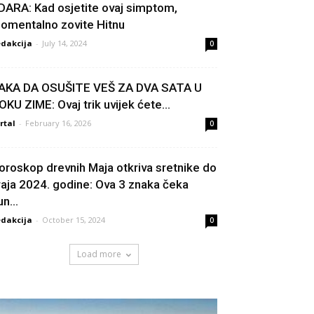
DARA: Kad osjetite ovaj simptom,
omentalno zovite Hitnu
dakcija
-
July 14, 2024
0
AKA DA OSUŠITE VEŠ ZA DVA SATA U
OKU ZIME: Ovaj trik uvijek ćete...
rtal
-
February 16, 2026
0
oroskop drevnih Maja otkriva sretnike do
raja 2024. godine: Ova 3 znaka čeka
n...
dakcija
-
October 15, 2024
0
Load more