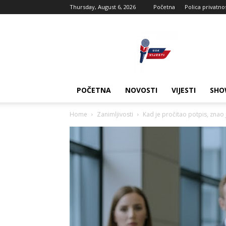
Thursday, August 6, 2026
Početna
Polica privatno
USK
vijesti
POČETNA
NOVOSTI
VIJESTI
SHO
Home
Zanimljivosti
Kad je pročitao potpis, znao je