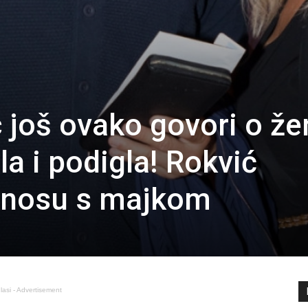
 još ovako govori o že
ila i podigla! Rokvić
dnosu s majkom
lasi - Advertisement