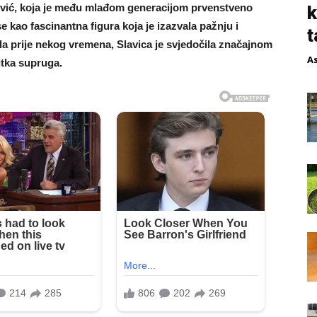
kvić, koja je među mlađom generacijom prvenstveno
k
 kao fascinantna figura koja je izazvala pažnju i
t
ila prije nekog vremena, Slavica je svjedočila značajnom
A
itka supruga.