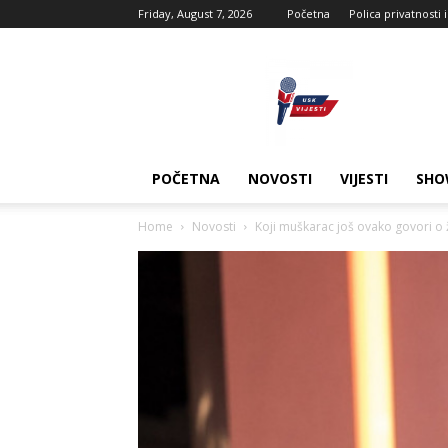
Friday, August 7, 2026
Početna
Polica privatnosti 
USK
vijesti
POČETNA
NOVOSTI
VIJESTI
SHO
Home
Novosti
Koji muškarac još ovako govori o že