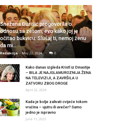
Snežana Đurišić progovorila o
odnosu sa zetom, evo kako joj je
očitao bukvicu: Slušaj ti, nemoj ženu
da mi…
Redakcija
-
May 22, 2024
0
Kako danas izgleda Kristl iz Dinastije
– BILA JE NAJGLAMUROZNIJA ŽENA
NA TELEVIZIJI, A ZAVRŠILA U
ZATVORU ZBOG DROGE
April 22, 2024
Kada je bolje zalivati cvijeće tokom
vrućina – ujutru ili uvečer? Samo
jedno je ispravno
June 11, 2025