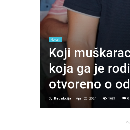
Novosti
Koji muškarac
koja ga je rod
otvoreno o o
By
Redakcija
-
April 23, 2024
1699
0
Og