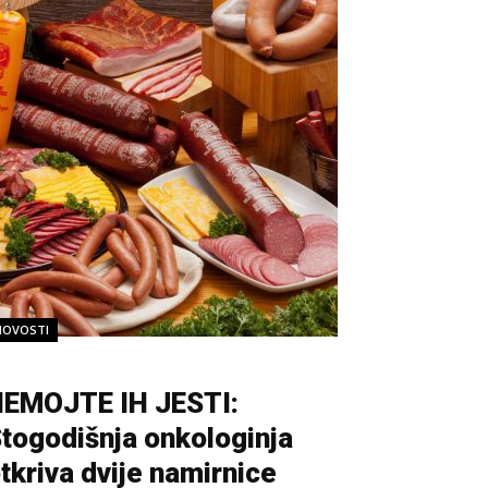
NOVOSTI
EMOJTE IH JESTI:
togodišnja onkologinja
tkriva dvije namirnice