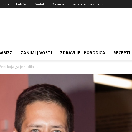
i upotreba kolačića
Kontakt
O nama
Pravila i uslovi korištenja
WBIZZ
ZANIMLJIVOSTI
ZDRAVLJE I PORODICA
RECEPTI
ni koja ga je rodila i...