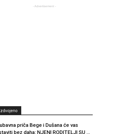
- Advertisement -
Izdvojeno
jubavna priča Bege i Dušana će vas
staviti bez daha: NJENI RODITELJI SU ...