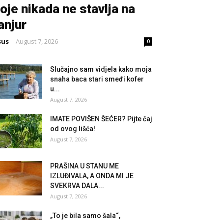
oje nikada ne stavlja na
anjur
sus
-
August 7, 2026
0
Slučajno sam vidjela kako moja
snaha baca stari smeđi kofer
u...
August 7, 2026
IMATE POVIŠEN ŠEĆER? Pijte čaj
od ovog lišća!
August 7, 2026
PRAŠINA U STANU ME
IZLUĐIVALA, A ONDA MI JE
SVEKRVA DALA...
August 7, 2026
„To je bila samo šala“,