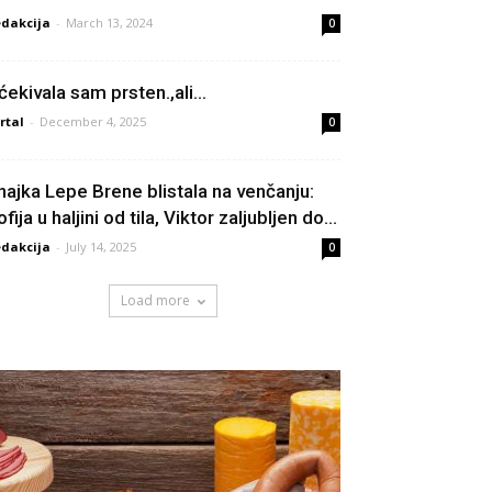
dakcija
-
March 13, 2024
0
ćekivala sam prsten.,ali…
rtal
-
December 4, 2025
0
najka Lepe Brene blistala na venčanju:
fija u haljini od tila, Viktor zaljubljen do...
dakcija
-
July 14, 2025
0
Load more