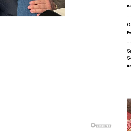
Re
O
Po
S
So
Re