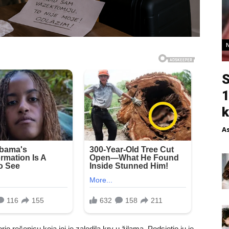
S
1
k
A
io rečenicu koja joj je zaledila krv u žilama. Podsjetio ju je