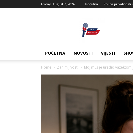
Friday, August 7, 2026
Početna
Polica privatnosti 
USK
vijesti
POČETNA
NOVOSTI
VIJESTI
SHO
Home
Zanimljivosti
Moj muž je uradio vazektomiju