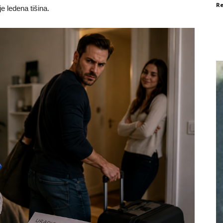
Re
e ledena tišina.