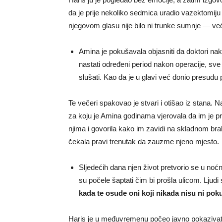
da je prije nekoliko sedmica uradio vazektomiju 
njegovom glasu nije bilo ni trunke sumnje — već 
Amina je pokušavala objasniti da doktori n
nastati određeni period nakon operacije, sve 
slušati. Kao da je u glavi već donio presudu pr
Te večeri spakovao je stvari i otišao iz stana. Na
za koju je Amina godinama vjerovala da im je prij
njima i govorila kako im zavidi na skladnom bra
čekala pravi trenutak da zauzme njeno mjesto.
Sljedećih dana njen život pretvorio se u noćn
su počele šaptati čim bi prošla ulicom. Ljud
kada te osude oni koji nikada nisu ni pokuš
Haris je u međuvremenu počeo javno pokazivati 