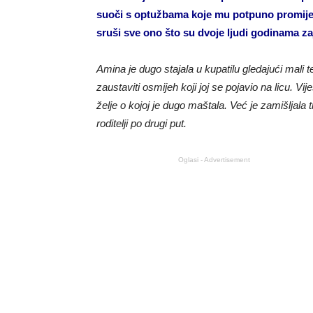
suoči s optužbama koje mu potpuno promijen
sruši sve ono što su dvoje ljudi godinama z
Amina je dugo stajala u kupatilu gledajući mali t
zaustaviti osmijeh koji joj se pojavio na licu. Vi
želje o kojoj je dugo maštala. Već je zamišljal
roditelji po drugi put.
Oglasi - Advertisement