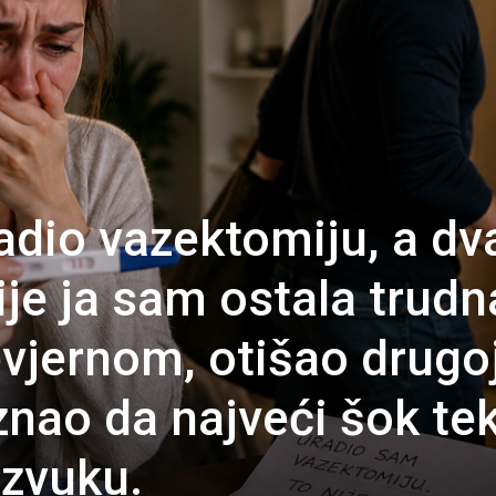
adio vazektomiju, a dv
je ja sam ostala trudn
vjernom, otišao drugo
 znao da najveći šok te
azvuku.