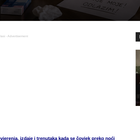
lasi - Advertisement
renja, izdaje i trenutaka kada se čovjek preko noći