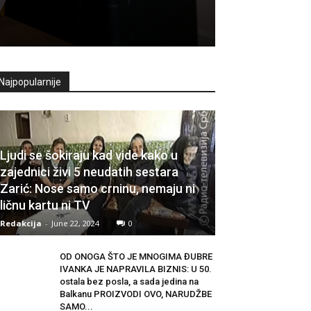
Najpopularnije
Ljudi se šokiraju kad vide kako u
zajednici živi 5 neudatih sestara
Zarić: Nose samo crninu, nemaju ni
ličnu kartu ni TV
Redakcija
-
June 22, 2024
0
OD ONOGA ŠTO JE MNOGIMA ĐUBRE
IVANKA JE NAPRAVILA BIZNIS: U 50.
ostala bez posla, a sada jedina na
Balkanu PROIZVODI OVO, NARUDŽBE
SAMO...