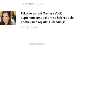
December 19, 2023
Tako se to radi: Tamara Vučić
suptilnom simbolikom na haljini odala
poštu kineskoj kulturi i tradiciji!
May 10, 2024
- Advertisement -