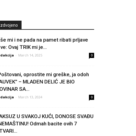
Izdvojeno
iše mi i ne pada na pamet ribati prljave
ve: Ovaj TRIK mi je...
dakcija
-
March 14, 2025
0
Poštovani, oprostite mi greške, ja odoh
AUVEK” – MLADEN DELIĆ JE BIO
OVINAR SA...
dakcija
-
March 13, 2024
0
AKSUZ U SVAKOJ KUĆI, DONOSE SVAĐU
 NEMAŠTINU! Odmah bacite ovih 7
TVARI…