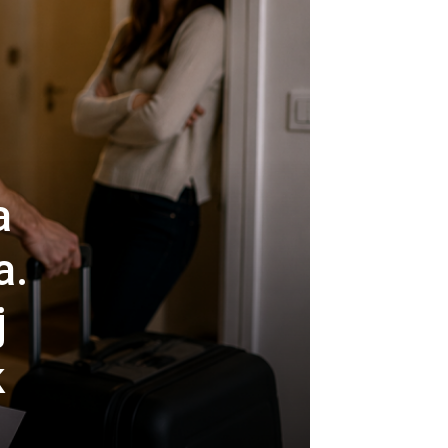
a
a.
j
k