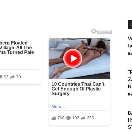
V
ta
Re
“
Z
N
Re
B
I
S