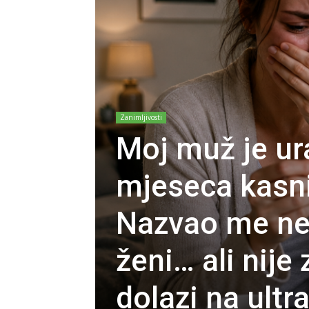
Zanimljivosti
Moj muž je ur
mjeseca kasni
Nazvao me ne
ženi… ali nije
dolazi na ultr