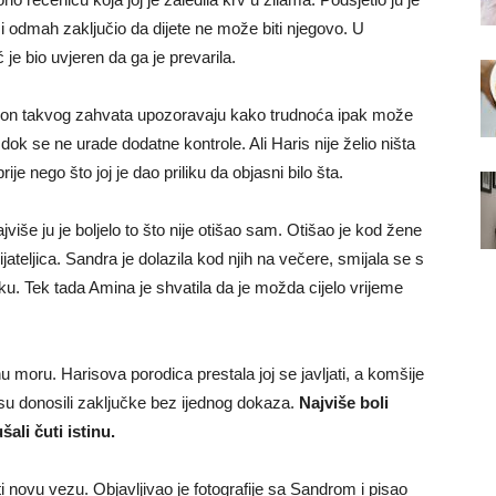
i odmah zaključio da dijete ne može biti njegovo. U
je bio uvjeren da ga je prevarila.
akon takvog zahvata upozoravaju kako trudnoća ipak može
dok se ne urade dodatne kontrole. Ali Haris nije želio ništa
ije nego što joj je dao priliku da objasni bilo šta.
jviše ju je boljelo to što nije otišao sam. Otišao je kod žene
ateljica. Sandra je dolazila kod njih na večere, smijala se s
ku. Tek tada Amina je shvatila da je možda cijelo vrijeme
u moru. Harisova porodica prestala joj se javljati, a komšije
i su donosili zaključke bez ijednog dokaza.
Najviše boli
ali čuti istinu.
novu vezu. Objavljivao je fotografije sa Sandrom i pisao