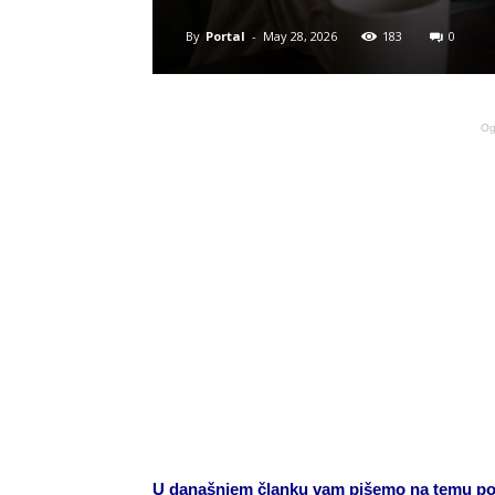
By
Portal
-
May 28, 2026
183
0
Og
U današnjem članku vam pišemo na temu povje