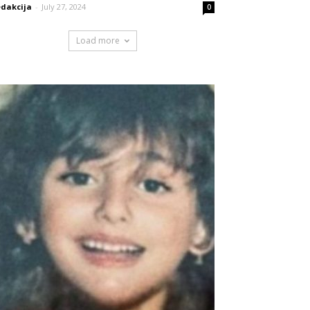
dakcija
-
July 27, 2024
0
Load more