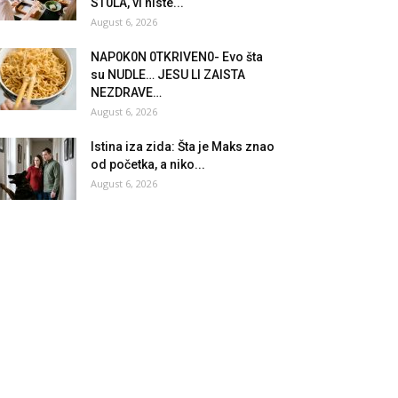
ST0LA, vi niste...
August 6, 2026
NAP0K0N 0TKRlVEN0- Evo šta
su NUDLE… JESU Ll ZAlSTA
NEZDRAVE…
August 6, 2026
Istina iza zida: Šta je Maks znao
od početka, a niko...
August 6, 2026