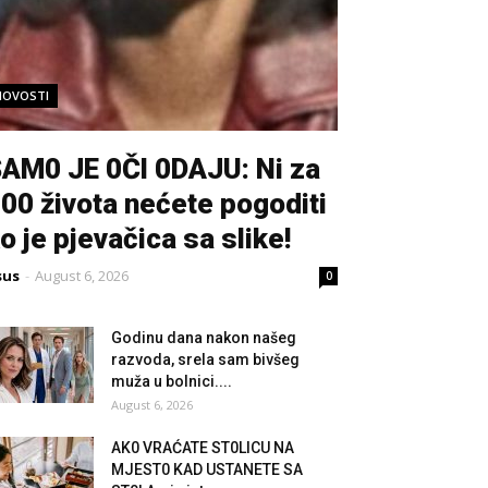
NOVOSTI
AM0 JE 0Čl 0DAJU: Ni za
00 života nećete pogoditi
o je pjevačica sa slike!
sus
-
August 6, 2026
0
Godinu dana nakon našeg
razvoda, srela sam bivšeg
muža u bolnici....
August 6, 2026
AK0 VRAĆATE ST0LlCU NA
MJEST0 KAD USTANETE SA