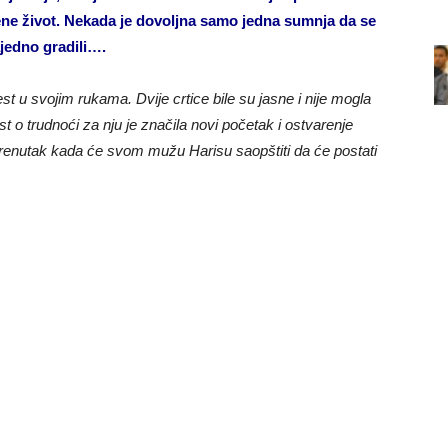
e život. Nekada je dovoljna samo jedna sumnja da se
ajedno gradili….
est u svojim rukama. Dvije crtice bile su jasne i nije mogla
jest o trudnoći za nju je značila novi početak i ostvarenje
a trenutak kada će svom mužu Harisu saopštiti da će postati