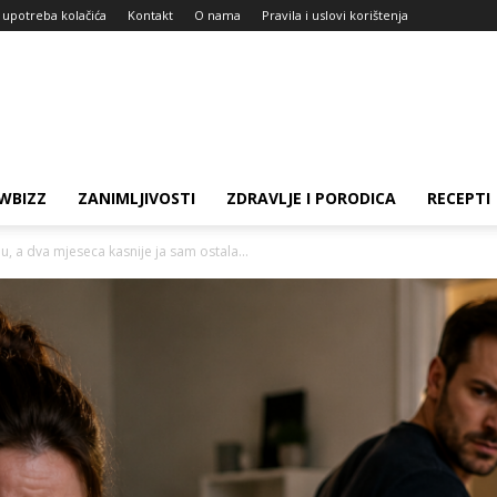
i upotreba kolačića
Kontakt
O nama
Pravila i uslovi korištenja
WBIZZ
ZANIMLJIVOSTI
ZDRAVLJE I PORODICA
RECEPTI
, a dva mjeseca kasnije ja sam ostala...