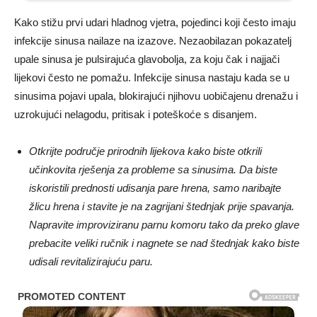
Kako stižu prvi udari hladnog vjetra, pojedinci koji često imaju
infekcije sinusa nailaze na izazove. Nezaobilazan pokazatelj
upale sinusa je pulsirajuća glavobolja, za koju čak i najjači
lijekovi često ne pomažu. Infekcije sinusa nastaju kada se u
sinusima pojavi upala, blokirajući njihovu uobičajenu drenažu i
uzrokujući nelagodu, pritisak i poteškoće s disanjem.
Otkrijte područje prirodnih lijekova kako biste otkrili
učinkovita rješenja za probleme sa sinusima. Da biste
iskoristili prednosti udisanja pare hrena, samo naribajte
žlicu hrena i stavite je na zagrijani štednjak prije spavanja.
Napravite improviziranu parnu komoru tako da preko glave
prebacite veliki ručnik i nagnete se nad štednjak kako biste
udisali revitalizirajuću paru.