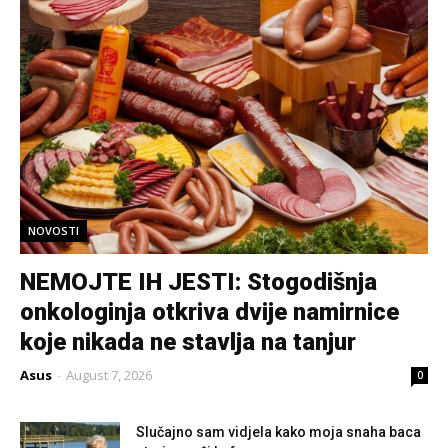
NOVOSTI
NEMOJTE IH JESTI: Stogodišnja
onkologinja otkriva dvije namirnice
koje nikada ne stavlja na tanjur
Asus
-
August 7, 2026
0
Slučajno sam vidjela kako moja snaha baca