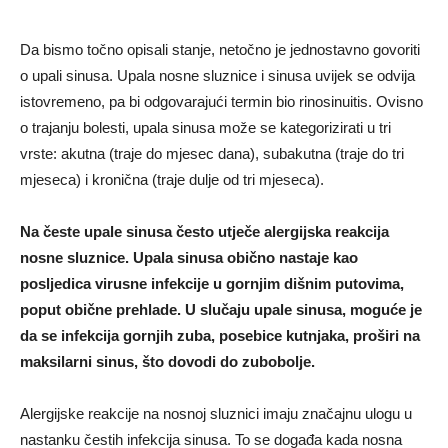
Da bismo točno opisali stanje, netočno je jednostavno govoriti
o upali sinusa. Upala nosne sluznice i sinusa uvijek se odvija
istovremeno, pa bi odgovarajući termin bio rinosinuitis. Ovisno
o trajanju bolesti, upala sinusa može se kategorizirati u tri
vrste: akutna (traje do mjesec dana), subakutna (traje do tri
mjeseca) i kronična (traje dulje od tri mjeseca).
Na česte upale sinusa često utječe alergijska reakcija
nosne sluznice. Upala sinusa obično nastaje kao
posljedica virusne infekcije u gornjim dišnim putovima,
poput obične prehlade. U slučaju upale sinusa, moguće je
da se infekcija gornjih zuba, posebice kutnjaka, proširi na
maksilarni sinus, što dovodi do zubobolje.
Alergijske reakcije na nosnoj sluznici imaju značajnu ulogu u
nastanku čestih infekcija sinusa. To se događa kada nosna