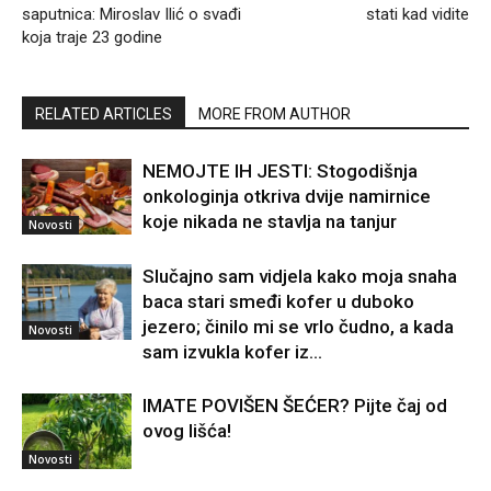
saputnica: Miroslav Ilić o svađi
stati kad vidite
koja traje 23 godine
RELATED ARTICLES
MORE FROM AUTHOR
NEMOJTE IH JESTI: Stogodišnja
onkologinja otkriva dvije namirnice
koje nikada ne stavlja na tanjur
Novosti
Slučajno sam vidjela kako moja snaha
baca stari smeđi kofer u duboko
jezero; činilo mi se vrlo čudno, a kada
Novosti
sam izvukla kofer iz...
IMATE POVIŠEN ŠEĆER? Pijte čaj od
ovog lišća!
Novosti