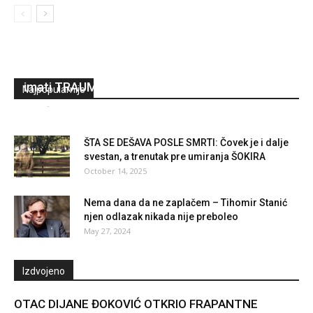
“TI NISI MOJA MAMA, IZAĐI” – KAKO ME JE
TO ZABOLELO! Jelena Đoković: Moja deca će
imati TRAUME
Najpopularnije
Asus
-
October 28, 2023
0
ŠTA SE DEŠAVA POSLE SMRTI: Čovek je i dalje
svestan, a trenutak pre umiranja ŠOKIRA
October 14, 2025
Nema dana da ne zaplačem – Tihomir Stanić
njen odlazak nikada nije preboleo
May 27, 2024
Izdvojeno
OTAC DIJANE ĐOKOVIĆ OTKRIO FRAPANTNE