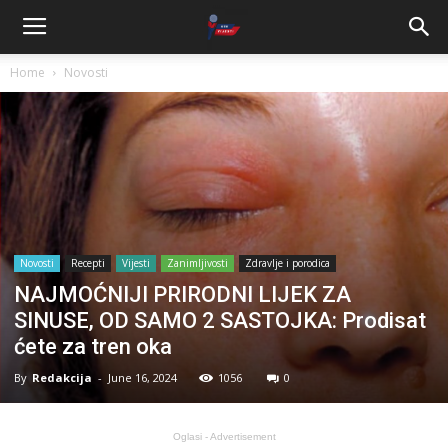
Home
Novosti
Novosti
Recepti
Vijesti
Zanimljivosti
Zdravlje i porodica
NAJMOĆNIJI PRIRODNI LIJEK ZA
SINUSE, OD SAMO 2 SASTOJKA: Prodisat
ćete za tren oka
By
Redakcija
-
June 16, 2024
1056
0
Oglasi - Advertisement