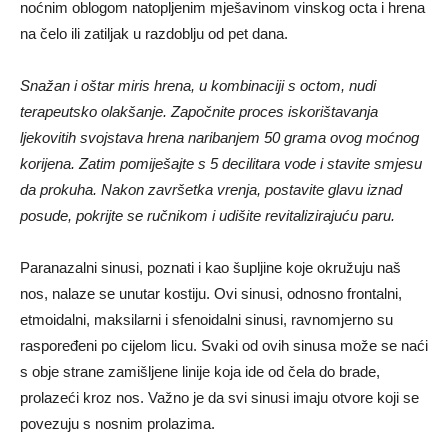
noćnim oblogom natopljenim mješavinom vinskog octa i hrena
na čelo ili zatiljak u razdoblju od pet dana.
Snažan i oštar miris hrena, u kombinaciji s octom, nudi
terapeutsko olakšanje. Započnite proces iskorištavanja
ljekovitih svojstava hrena naribanjem 50 grama ovog moćnog
korijena. Zatim pomiješajte s 5 decilitara vode i stavite smjesu
da prokuha. Nakon završetka vrenja, postavite glavu iznad
posude, pokrijte se ručnikom i udišite revitalizirajuću paru.
Paranazalni sinusi, poznati i kao šupljine koje okružuju naš
nos, nalaze se unutar kostiju. Ovi sinusi, odnosno frontalni,
etmoidalni, maksilarni i sfenoidalni sinusi, ravnomjerno su
raspoređeni po cijelom licu. Svaki od ovih sinusa može se naći
s obje strane zamišljene linije koja ide od čela do brade,
prolazeći kroz nos. Važno je da svi sinusi imaju otvore koji se
povezuju s nosnim prolazima.