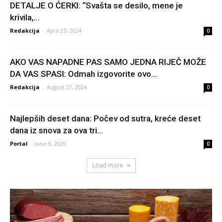
DETALJE O ĆERKI: “Svašta se desilo, mene je
krivila,...
Redakcija
-
April 25, 2024
0
AKO VAS NAPADNE PAS SAMO JEDNA RIJEČ MOŽE
DA VAS SPASI: Odmah izgovorite ovo...
Redakcija
-
August 27, 2024
0
Najlepših deset dana: Počev od sutra, kreće deset
dana iz snova za ova tri...
Portal
-
June 9, 2026
0
Load more