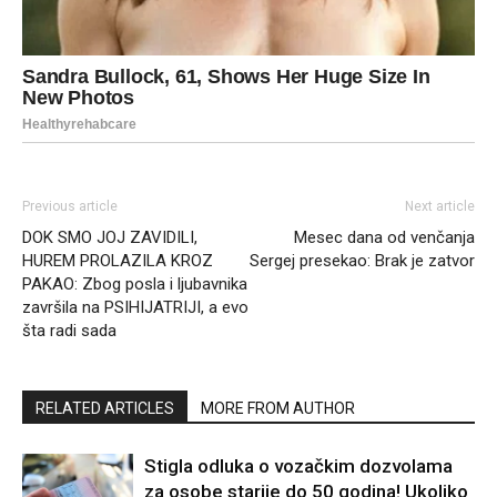
Previous article
Next article
DOK SMO JOJ ZAVIDILI,
Mesec dana od venčanja
HUREM PROLAZILA KROZ
Sergej presekao: Brak je zatvor
PAKAO: Zbog posla i ljubavnika
završila na PSIHIJATRIJI, a evo
šta radi sada
RELATED ARTICLES
MORE FROM AUTHOR
Stigla odluka o vozačkim dozvolama
za osobe starije do 50 godina! Ukoliko