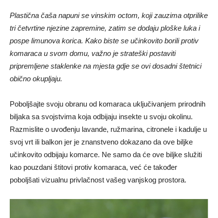
Plastična čaša napuni se vinskim octom, koji zauzima otprilike
tri četvrtine njezine zapremine, zatim se dodaju ploške luka i
pospe limunova korica. Kako biste se učinkovito borili protiv
komaraca u svom domu, važno je strateški postaviti
pripremljene staklenke na mjesta gdje se ovi dosadni štetnici
obično okupljaju.
Poboljšajte svoju obranu od komaraca uključivanjem prirodnih
biljaka sa svojstvima koja odbijaju insekte u svoju okolinu.
Razmislite o uvođenju lavande, ružmarina, citronele i kadulje u
svoj vrt ili balkon jer je znanstveno dokazano da ove biljke
učinkovito odbijaju komarce. Ne samo da će ove biljke služiti
kao pouzdani štitovi protiv komaraca, već će također
poboljšati vizualnu privlačnost vašeg vanjskog prostora.