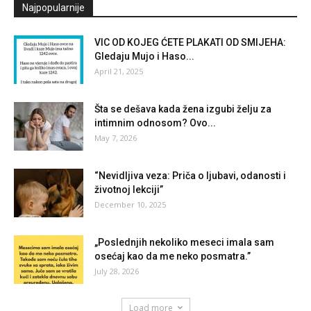
Najpopularnije
VIC OD KOJEG ĆETE PLAKATI OD SMIJEHA:
Gledaju Mujo i Haso...
April 21, 2025
Šta se dešava kada žena izgubi želju za
intimnim odnosom? Ovo...
May 7, 2026
“Nevidljiva veza: Priča o ljubavi, odanosti i
životnoj lekciji”
December 10, 2025
„Poslednjih nekoliko meseci imala sam
osećaj kao da me neko posmatra.”
July 28, 2026
Load more