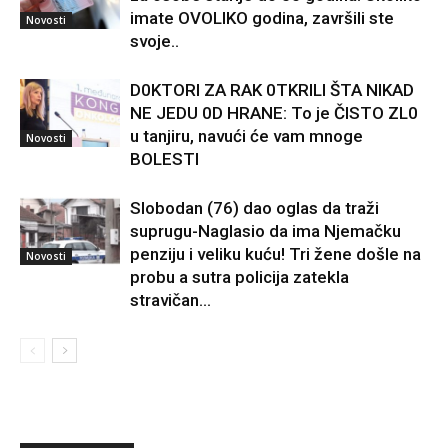
imate OVOLIKO godina, završili ste
Novosti
svoje..
D0KTORI ZA RAK 0TKRILI ŠTA NIKAD
NE JEDU 0D HRANE: To je ČISTO ZL0
u tanjiru, navući će vam mnoge
Novosti
BOLESTI
Slobodan (76) dao oglas da traži
suprugu-Naglasio da ima Njemačku
penziju i veliku kuću! Tri žene došle na
Novosti
probu a sutra policija zatekla
stravičan...