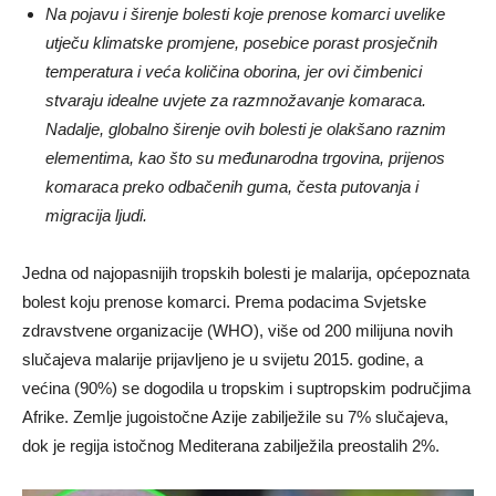
Na pojavu i širenje bolesti koje prenose komarci uvelike
utječu klimatske promjene, posebice porast prosječnih
temperatura i veća količina oborina, jer ovi čimbenici
stvaraju idealne uvjete za razmnožavanje komaraca.
Nadalje, globalno širenje ovih bolesti je olakšano raznim
elementima, kao što su međunarodna trgovina, prijenos
komaraca preko odbačenih guma, česta putovanja i
migracija ljudi.
Jedna od najopasnijih tropskih bolesti je malarija, općepoznata
bolest koju prenose komarci. Prema podacima Svjetske
zdravstvene organizacije (WHO), više od 200 milijuna novih
slučajeva malarije prijavljeno je u svijetu 2015. godine, a
većina (90%) se dogodila u tropskim i suptropskim područjima
Afrike. Zemlje jugoistočne Azije zabilježile su 7% slučajeva,
dok je regija istočnog Mediterana zabilježila preostalih 2%.