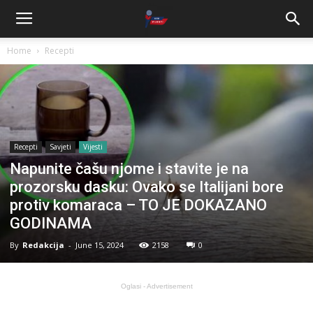
Home
Recepti
Recepti
Savjeti
Vijesti
Napunite čašu njome i stavite je na
prozorsku dasku: Ovako se Italijani bore
protiv komaraca – TO JE DOKAZANO
GODINAMA
By
Redakcija
-
June 15, 2024
2158
0
Oglasi - Advertisement