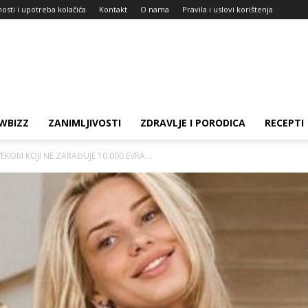
nosti i upotreba kolačića
Kontakt
O nama
Pravila i uslovi korištenja
WBIZZ
ZANIMLJIVOSTI
ZDRAVLJE I PORODICA
RECEPTI
KOM KOJI NE ZARAĐUJE 10.000 EVRA...