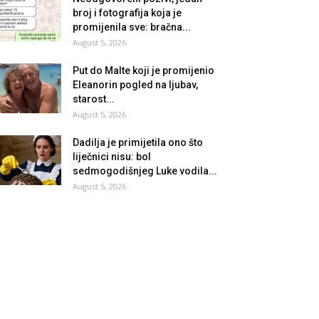
broj i fotografija koja je
promijenila sve: bračna...
August 5, 2026
Put do Malte koji je promijenio
Eleanorin pogled na ljubav,
starost...
August 5, 2026
Dadilja je primijetila ono što
liječnici nisu: bol
sedmogodišnjeg Luke vodila...
August 5, 2026