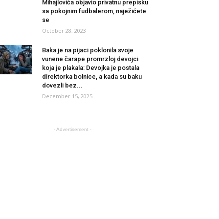
Mihajlovića objavio privatnu prepisku
sa pokojnim fudbalerom, naježićete
se
October 28, 2023
Baka je na pijaci poklonila svoje
vunene čarape promrzloj devojci
koja je plakala: Devojka je postala
direktorka bolnice, a kada su baku
dovezli bez...
December 15, 2025
- Advertisement -