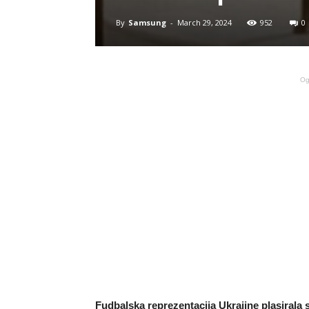
By
Samsung
-
March 29, 2024
952
0
Og
Fudbalska reprezentacija Ukrajine plasirala