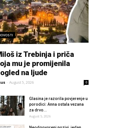
NOVOSTI
iloš iz Trebinja i priča
oja mu je promijenila
ogled na ljude
sus
-
August 5, 2026
0
Glasina je razorila povjerenje u
porodici: Anna ostala vezana
za drvo...
August 5, 2026
Neodgovoreni pozivi, jedan