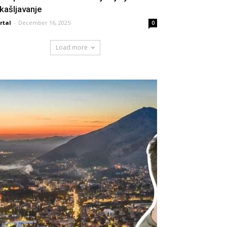
skašljavanje
rtal
-
December 16, 2025
0
Load more