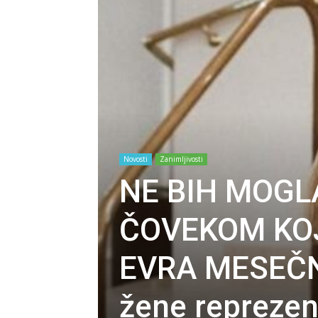
Novosti
Zanimljivosti
NE BIH MOGL
ČOVEKOM KOJ
EVRA MESEČNO
žene reprezen