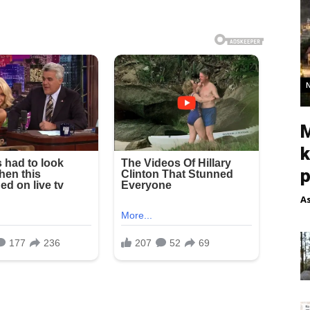
M
k
p
A