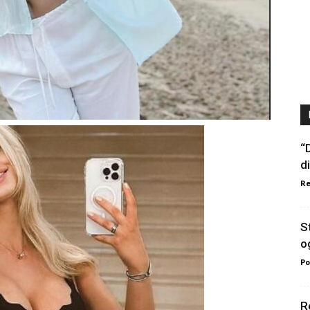
“
di
Re
S
o
Po
R