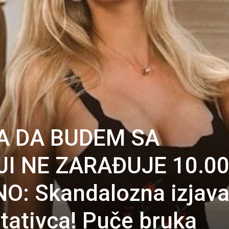
A DA BUDEM SA
I NE ZARAĐUJE 10.0
: Skandalozna izjav
tativca! Puče bruka