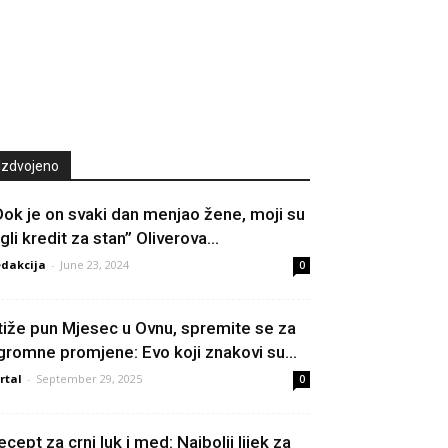
Izdvojeno
Dok je on svaki dan menjao žene, moji su
gli kredit za stan” Oliverova...
dakcija
-
June 23, 2024
0
tiže pun Mjesec u Ovnu, spremite se za
gromne promjene: Evo koji znakovi su...
rtal
-
September 29, 2025
0
ecept za crni luk i med: Najbolji lijek za