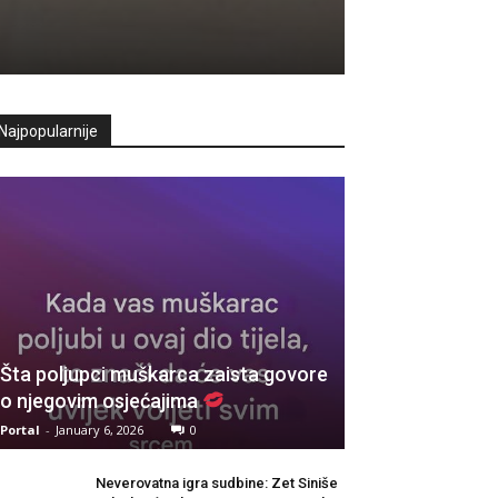
Najpopularnije
Šta poljupci muškarca zaista govore
o njegovim osjećajima
Portal
-
January 6, 2026
0
Neverovatna igra sudbine: Zet Siniše