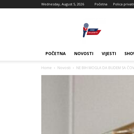
Wednesday, August 5, 2026
Početna
Polica privat
USK
vijesti
POČETNA
NOVOSTI
VIJESTI
SHO
Home
Novosti
NE BIH MOGLA DA BUDEM SA ČOVE