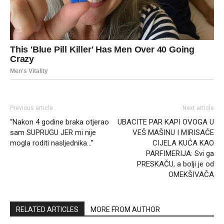
Previous article
Next article
“Nakon 4 godine braka otjerao
UBACITE PAR KAPI OVOGA U
sam SUPRUGU JER mi nije
VEŠ MAŠINU I MIRISAĆE
mogla roditi nasljednika…”
CIJELA KUĆA KAO
PARFIMERIJA: Svi ga
PRESKAČU, a bolji je od
OMEKŠIVAČA
RELATED ARTICLES
MORE FROM AUTHOR