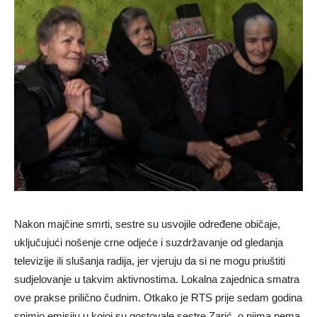
Nakon majčine smrti, sestre su usvojile određene običaje,
uključujući nošenje crne odjeće i suzdržavanje od gledanja
televizije ili slušanja radija, jer vjeruju da si ne mogu priuštiti
sudjelovanje u takvim aktivnostima. Lokalna zajednica smatra
ove prakse prilično čudnim. Otkako je RTS prije sedam godina
snimio emisiju u kojoj su gostovale sestre Zarić, o njima nema