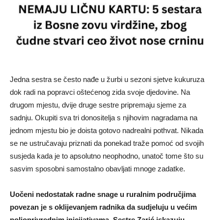
Jedna sestra se često nađe u žurbi u sezoni sjetve kukuruza
dok radi na popravci oštećenog zida svoje djedovine. Na
drugom mjestu, dvije druge sestre pripremaju sjeme za
sadnju. Okupiti sva tri donositelja s njihovim nagradama na
jednom mjestu bio je doista gotovo nadrealni pothvat. Nikada
se ne ustručavaju priznati da ponekad traže pomoć od svojih
susjeda kada je to apsolutno neophodno, unatoč tome što su
sasvim sposobni samostalno obavljati mnoge zadatke.
Uočeni nedostatak radne snage u ruralnim područjima
povezan je s oklijevanjem radnika da sudjeluju u većim
poljoprivrednim inicijativama. Sestre Zarić iskazuju