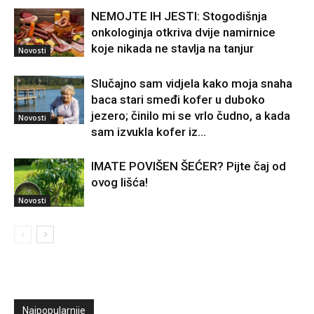
NEMOJTE IH JESTI: Stogodišnja
onkologinja otkriva dvije namirnice
koje nikada ne stavlja na tanjur
Novosti
Slučajno sam vidjela kako moja snaha
baca stari smeđi kofer u duboko
jezero; činilo mi se vrlo čudno, a kada
Novosti
sam izvukla kofer iz...
IMATE POVIŠEN ŠEĆER? Pijte čaj od
ovog lišća!
Novosti
Najpopularnije