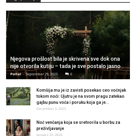
Njegova prošlost bila je skrivena sve dok ona
nije otvorila kutiju – tada je sve postalo jasno
Portal
-
September 29, 2025
0
Komšija mu je iz zavisti posekao ceo voćnjak
tokom noći: Ujutru je na svom pragu zatekao
gajbu punu voća i poruku koja ga je...
December 3, 2025
Noć venčanja koja se sretvorila u borbu za
preživljavanje
January 23, 2026