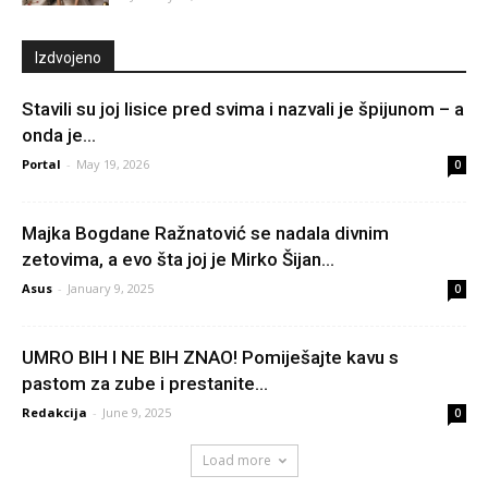
Izdvojeno
Stavili su joj lisice pred svima i nazvali je špijunom – a
onda je...
Portal
-
May 19, 2026
0
Majka Bogdane Ražnatović se nadala divnim
zetovima, a evo šta joj je Mirko Šijan...
Asus
-
January 9, 2025
0
UMRO BIH I NE BIH ZNAO! Pomiješajte kavu s
pastom za zube i prestanite...
Redakcija
-
June 9, 2025
0
Load more