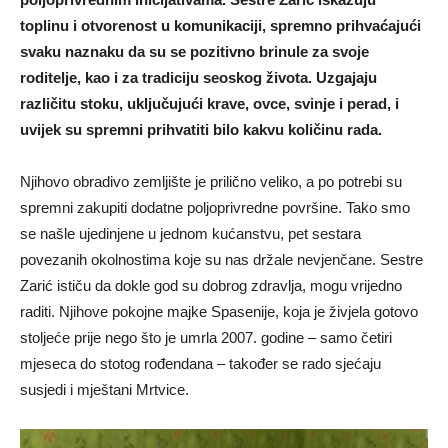
toplinu i otvorenost u komunikaciji, spremno prihvaćajući
svaku naznaku da su se pozitivno brinule za svoje
roditelje, kao i za tradiciju seoskog života. Uzgajaju
različitu stoku, uključujući krave, ovce, svinje i perad, i
uvijek su spremni prihvatiti bilo kakvu količinu rada.
Njihovo obradivo zemljište je prilično veliko, a po potrebi su
spremni zakupiti dodatne poljoprivredne površine. Tako smo
se našle ujedinjene u jednom kućanstvu, pet sestara
povezanih okolnostima koje su nas držale nevjenčane. Sestre
Zarić ističu da dokle god su dobrog zdravlja, mogu vrijedno
raditi. Njihove pokojne majke Spasenije, koja je živjela gotovo
stoljeće prije nego što je umrla 2007. godine – samo četiri
mjeseca do stotog rođendana – također se rado sjećaju
susjedi i mještani Mrtvice.