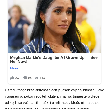
Usred vrtloga brze aktivnosti očit je jasan osjećaj hitnosti. Jovo
i Spasenija, pokojni roditelji obitelji, imali su trinaestero djece,
od kojih su većina bili muški i umrli mladi. Među njima su se
dvije sestre udale, dok je preostalih pet odlučilo ostati i