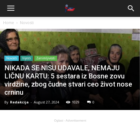
Home
Novosti
Novosti
Vijesti
Zanimljivosti
NIKADA SE NISU UDAVALE, NEMAJU
LIČNU KARTU: 5 sestara iz Bosne zovu
virdžine, zbog čudne stvari ceo život nose
crninu
By
Redakcija
-
August 27, 2024
1029
0
Oglasi - Advertisement