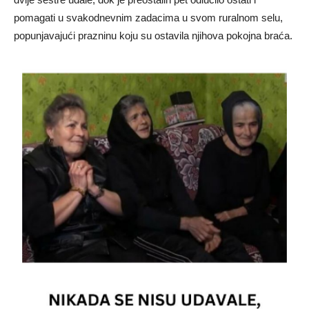
pomagati u svakodnevnim zadacima u svom ruralnom selu,
popunjavajući prazninu koju su ostavila njihova pokojna braća.