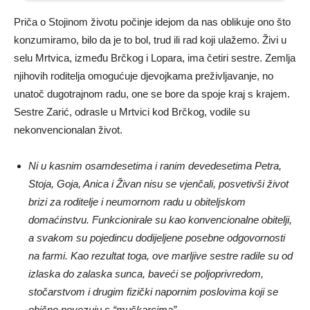
Priča o Stojinom životu počinje idejom da nas oblikuje ono što
konzumiramo, bilo da je to bol, trud ili rad koji ulažemo. Živi u
selu Mrtvica, između Brčkog i Lopara, ima četiri sestre. Zemlja
njihovih roditelja omogućuje djevojkama preživljavanje, no
unatoč dugotrajnom radu, one se bore da spoje kraj s krajem.
Sestre Zarić, odrasle u Mrtvici kod Brčkog, vodile su
nekonvencionalan život.
Ni u kasnim osamdesetima i ranim devedesetima Petra,
Stoja, Goja, Anica i Živan nisu se vjenčali, posvetivši život
brizi za roditelje i neumornom radu u obiteljskom
domaćinstvu. Funkcionirale su kao konvencionalne obitelji,
a svakom su pojedincu dodijeljene posebne odgovornosti
na farmi. Kao rezultat toga, ove marljive sestre radile su od
izlaska do zalaska sunca, baveći se poljoprivredom,
stočarstvom i drugim fizički napornim poslovima koji se
obično povezuju s “muškarcima”.