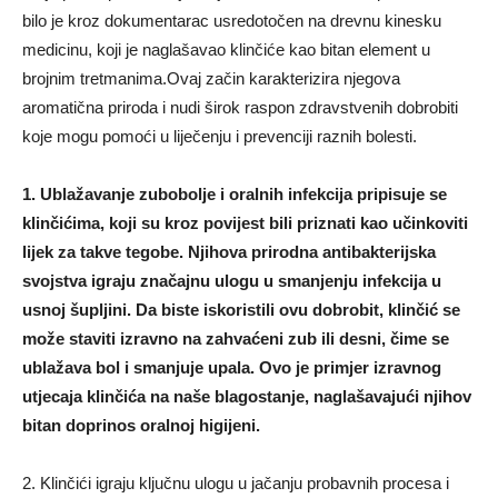
bilo je kroz dokumentarac usredotočen na drevnu kinesku
medicinu, koji je naglašavao klinčiće kao bitan element u
brojnim tretmanima.Ovaj začin karakterizira njegova
aromatična priroda i nudi širok raspon zdravstvenih dobrobiti
koje mogu pomoći u liječenju i prevenciji raznih bolesti.
1. Ublažavanje zubobolje i oralnih infekcija pripisuje se
klinčićima, koji su kroz povijest bili priznati kao učinkoviti
lijek za takve tegobe. Njihova prirodna antibakterijska
svojstva igraju značajnu ulogu u smanjenju infekcija u
usnoj šupljini. Da biste iskoristili ovu dobrobit, klinčić se
može staviti izravno na zahvaćeni zub ili desni, čime se
ublažava bol i smanjuje upala. Ovo je primjer izravnog
utjecaja klinčića na naše blagostanje, naglašavajući njihov
bitan doprinos oralnoj higijeni.
2. Klinčići igraju ključnu ulogu u jačanju probavnih procesa i