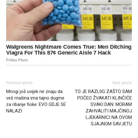
Previous article
Next article
Mnogi još uvijek ne znaju da
TO JE RAZL0G ZAŠTO SAM
veš mašina ima tajno dugme
POČEO ŽVAKATI KLINČIĆE
za ribanje fioke: EVO GDJE SE
SVAKI DAN: MORAM
NALAZI
ZAHVALITI MAJČINOJ
LJEKARNICI NA OVOM
SJAJNOM SAVJETU