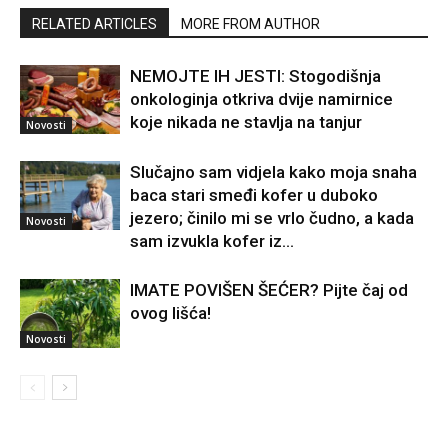
RELATED ARTICLES
MORE FROM AUTHOR
NEMOJTE IH JESTI: Stogodišnja
onkologinja otkriva dvije namirnice
koje nikada ne stavlja na tanjur
Novosti
Slučajno sam vidjela kako moja snaha
baca stari smeđi kofer u duboko
jezero; činilo mi se vrlo čudno, a kada
Novosti
sam izvukla kofer iz...
IMATE POVIŠEN ŠEĆER? Pijte čaj od
ovog lišća!
Novosti