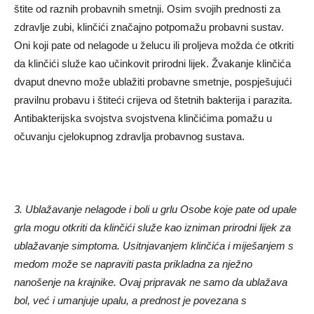
štite od raznih probavnih smetnji. Osim svojih prednosti za
zdravlje zubi, klinčići značajno potpomažu probavni sustav.
Oni koji pate od nelagode u želucu ili proljeva možda će otkriti
da klinčići služe kao učinkovit prirodni lijek. Žvakanje klinčića
dvaput dnevno može ublažiti probavne smetnje, pospješujući
pravilnu probavu i štiteći crijeva od štetnih bakterija i parazita.
Antibakterijska svojstva svojstvena klinčićima pomažu u
očuvanju cjelokupnog zdravlja probavnog sustava.
3. Ublažavanje nelagode i boli u grlu Osobe koje pate od upale
grla mogu otkriti da klinčići služe kao izniman prirodni lijek za
ublažavanje simptoma. Usitnjavanjem klinčića i miješanjem s
medom može se napraviti pasta prikladna za nježno
nanošenje na krajnike. Ovaj pripravak ne samo da ublažava
bol, već i umanjuje upalu, a prednost je povezana s