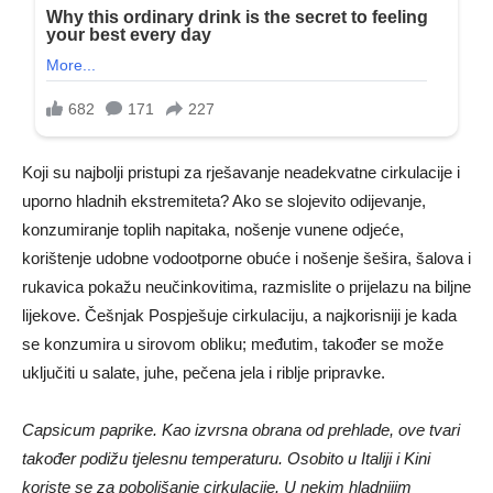
Koji su najbolji pristupi za rješavanje neadekvatne cirkulacije i
uporno hladnih ekstremiteta? Ako se slojevito odijevanje,
konzumiranje toplih napitaka, nošenje vunene odjeće,
korištenje udobne vodootporne obuće i nošenje šešira, šalova i
rukavica pokažu neučinkovitima, razmislite o prijelazu na biljne
lijekove. Češnjak Pospješuje cirkulaciju, a najkorisniji je kada
se konzumira u sirovom obliku; međutim, također se može
uključiti u salate, juhe, pečena jela i riblje pripravke.
Capsicum paprike. Kao izvrsna obrana od prehlade, ove tvari
također podižu tjelesnu temperaturu. Osobito u Italiji i Kini
koriste se za poboljšanje cirkulacije. U nekim hladnijim