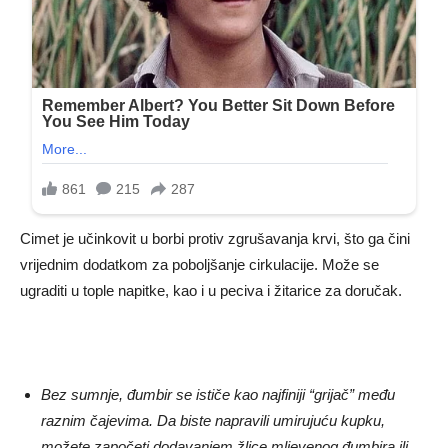
Cimet je učinkovit u borbi protiv zgrušavanja krvi, što ga čini
vrijednim dodatkom za poboljšanje cirkulacije. Može se
ugraditi u tople napitke, kao i u peciva i žitarice za doručak.
Bez sumnje, đumbir se ističe kao najfiniji “grijač” među
raznim čajevima. Da biste napravili umirujuću kupku,
možete započeti dodavanjem žlice mljevenog đumbira ili