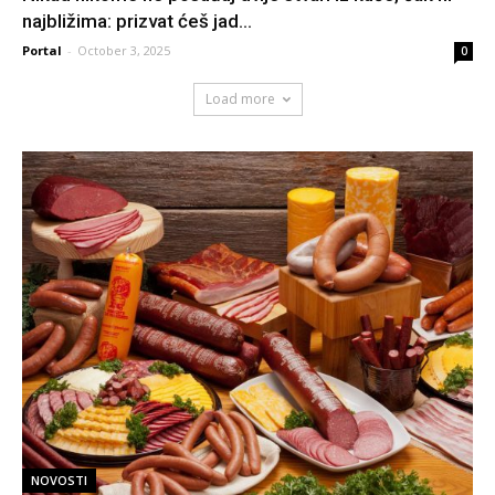
najbližima: prizvat ćeš jad...
Portal
-
October 3, 2025
0
Load more
NOVOSTI