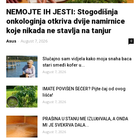
NEMOJTE IH JESTI: Stogodišnja
onkologinja otkriva dvije namirnice
koje nikada ne stavlja na tanjur
Asus
-
August 7, 2026
0
Slučajno sam vidjela kako moja snaha baca
stari smeđi kofer u...
August 7, 2026
IMATE POVIŠEN ŠEĆER? Pijte čaj od ovog
lišća!
August 7, 2026
PRAŠINA U STANU ME IZLUĐIVALA, A ONDA
MI JE SVEKRVA DALA...
August 7, 2026