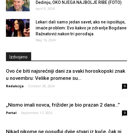
Dedinju, OKO NJEGA NAJBOLJE RIBE (FOTO)
April 9, 2024
Lekari dali samo jedan savet, ako ne ispoštuje,
imaće problem: Evo kakvo je zdravlje Bogdane
Ražnatović nakon tri porođaja
May 16, 2024
Izdvojeno
Ovo će biti najsrećniji dani za svaki horoskopski znak
u novembru: Velike promene su...
Redakcija
-
October 28, 2024
0
„Nismo imali novca, frižider je bio prazan 2 dana…”
Portal
-
September 17, 2025
0
Nikad nikome ne posuđuj dvije stvari iz kuće, čak ni