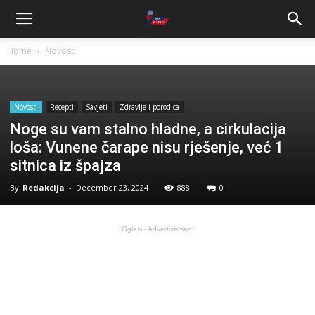
Home
Novosti
Novosti
Recepti
Savjeti
Zdravlje i porodica
Noge su vam stalno hladne, a cirkulacija
loša: Vunene čarape nisu rješenje, već 1
sitnica iz špajza
By
Redakcija
-
December 23, 2024
888
0
Oglasi - Advertisement