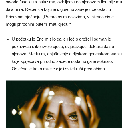
otvorio fasciklu s nalazima, ozbiljnost na njegovom licu nije mu
dala mira. Rečenica koju je izgovorio zauvijek će ostati u
Ericovom sjećanju: „Prema ovim nalazima, vi nikada niste
mogli prirodnim putem imati djecu.“
U početku je Eric mislio da je riječ o grešci i odmah je
pokazivao slike svoje djece, uvjeravajući doktora da su
njegova. Međutim, objašnjenje o rijetkom genetskom stanju
koje sprječava prirodno začeće dodatno ga je šokiralo.
Osjećao je kako mu se cijeli svijet ruši pred očima.