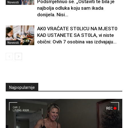
Podsmjehnuo se. „Ostaviti te bila je
Novosti
najbolja odluka koju sam ikada
donijela. Nisi...
AK0 VRAĆATE ST0LlCU NA MJEST0
KAD USTANETE SA ST0LA, vi niste
obični: Ovih 7 osobina vas izdvajaju…
Novosti
Najpopularnije