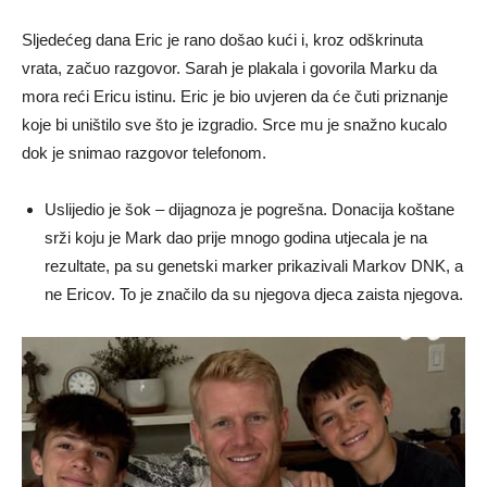
Sljedećeg dana Eric je rano došao kući i, kroz odškrinuta
vrata, začuo razgovor. Sarah je plakala i govorila Marku da
mora reći Ericu istinu. Eric je bio uvjeren da će čuti priznanje
koje bi uništilo sve što je izgradio. Srce mu je snažno kucalo
dok je snimao razgovor telefonom.
Uslijedio je šok – dijagnoza je pogrešna. Donacija koštane
srži koju je Mark dao prije mnogo godina utjecala je na
rezultate, pa su genetski marker prikazivali Markov DNK, a
ne Ericov. To je značilo da su njegova djeca zaista njegova.