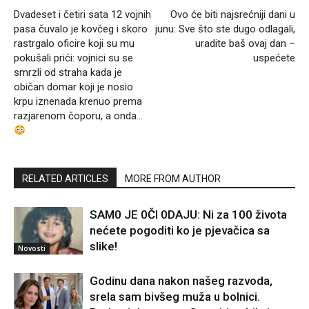
Dvadeset i četiri sata 12 vojnih
Ovo će biti najsrećniji dani u
pasa čuvalo je kovčeg i skoro
junu: Sve što ste dugo odlagali,
rastrgalo oficire koji su mu
uradite baš ovaj dan –
pokušali prići: vojnici su se
uspećete
smrzli od straha kada je
običan domar koji je nosio
krpu iznenada krenuo prema
razjarenom čoporu, a onda…
RELATED ARTICLES
MORE FROM AUTHOR
SAM0 JE 0Čl 0DAJU: Ni za 100 života
nećete pogoditi ko je pjevačica sa
slike!
Novosti
Godinu dana nakon našeg razvoda,
srela sam bivšeg muža u bolnici.