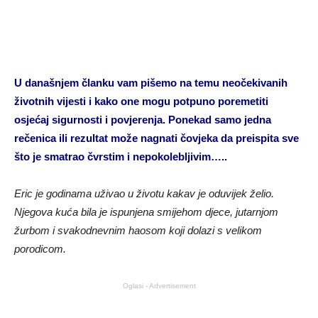
U današnjem članku vam pišemo na temu neočekivanih
životnih vijesti i kako one mogu potpuno poremetiti
osjećaj sigurnosti i povjerenja. Ponekad samo jedna
rečenica ili rezultat može nagnati čovjeka da preispita sve
što je smatrao čvrstim i nepokolebljivim…..
Eric je godinama uživao u životu kakav je oduvijek želio.
Njegova kuća bila je ispunjena smijehom djece, jutarnjom
žurbom i svakodnevnim haosom koji dolazi s velikom
porodicom.
Oglasi - Advertisement