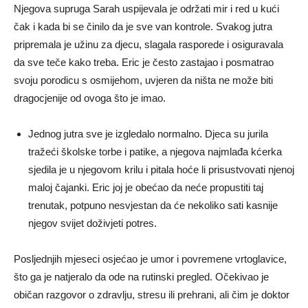
Njegova supruga Sarah uspijevala je održati mir i red u kući
čak i kada bi se činilo da je sve van kontrole. Svakog jutra
pripremala je užinu za djecu, slagala rasporede i osiguravala
da sve teče kako treba. Eric je često zastajao i posmatrao
svoju porodicu s osmijehom, uvjeren da ništa ne može biti
dragocjenije od ovoga što je imao.
Jednog jutra sve je izgledalo normalno. Djeca su jurila
tražeći školske torbe i patike, a njegova najmlađa kćerka
sjedila je u njegovom krilu i pitala hoće li prisustvovati njenoj
maloj čajanki. Eric joj je obećao da neće propustiti taj
trenutak, potpuno nesvjestan da će nekoliko sati kasnije
njegov svijet doživjeti potres.
Posljednjih mjeseci osjećao je umor i povremene vrtoglavice,
što ga je natjeralo da ode na rutinski pregled. Očekivao je
običan razgovor o zdravlju, stresu ili prehrani, ali čim je doktor