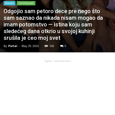
Novosti
Zanimljivosti
Odgojio sam petoro dece pre nego što
sam saznao da nikada nisam mogao da
imam potomstvo — istina koju sam
sledećeg dana otkrio u svojoj kuhinji
srušila je ceo moj svet
By
Portal
-
May 29, 2026
166
0
Oglasi - Advertisement