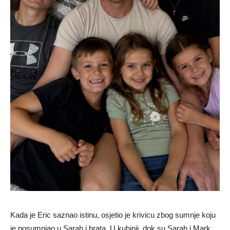
Kada je Eric saznao istinu, osjetio je krivicu zbog sumnje koju
je posumnjao u Sarah i brata. U kuhinji, dok su Sarah i Mark