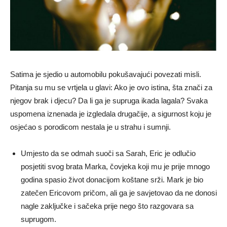
Satima je sjedio u automobilu pokušavajući povezati misli.
Pitanja su mu se vrtjela u glavi: Ako je ovo istina, šta znači za
njegov brak i djecu? Da li ga je supruga ikada lagala? Svaka
uspomena iznenada je izgledala drugačije, a sigurnost koju je
osjećao s porodicom nestala je u strahu i sumnji.
Umjesto da se odmah suoči sa Sarah, Eric je odlučio
posjetiti svog brata Marka, čovjeka koji mu je prije mnogo
godina spasio život donacijom koštane srži. Mark je bio
zatečen Ericovom pričom, ali ga je savjetovao da ne donosi
nagle zaključke i sačeka prije nego što razgovara sa
suprugom.