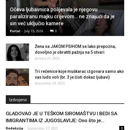
Očeva ljubavnica polijevala je njegovu
paraliziranu majku crijevom… ne znajući da je
sin već uključio kamere
Portal
-
July 15, 2026
0
Žena sa JAKOM PSIHOM se lako prepozna,
dovoljno je obratiti pažnju na 5 stvari
January 23, 2026
Tri rečenice koje muškarac izgovara samo ako
vas ludo voli (br. 3 je čisti dokaz ljubavi)
November 24, 2025
Izdvojeno
GLADOVAO JE U TEŠKOM SIROMAŠTVU I BEDI SA
IMIGRANTIMA IZ JUGOSLAVIJE: Ono što je...
Redakcija
-
September 27, 2023
0