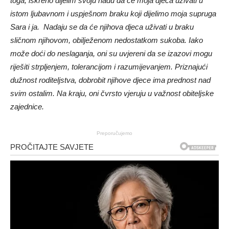
toga, iskreno dijelim svoju nadu da će moja djeca uživati ​​u
istom ljubavnom i uspješnom braku koji dijelimo moja supruga
Sara i ja. Nadaju se da će njihova djeca uživati ​​u braku
sličnom njihovom, obilježenom nedostatkom sukoba. Iako
može doći do neslaganja, oni su uvjereni da se izazovi mogu
riješiti strpljenjem, tolerancijom i razumijevanjem. Priznajući
dužnost roditeljstva, dobrobit njihove djece ima prednost nad
svim ostalim. Na kraju, oni čvrsto vjeruju u važnost obiteljske
zajednice.
Preporučujemo