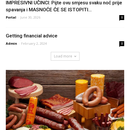
IMPRESIVNI UČINCI: Pijte ovu smjesu svaku noć prije
spavanja i MASNOĆE ĆE SE ISTOPITI...
Portal
-
June 30, 2026
0
Getting financial advice
Admin
-
February 2, 2024
0
Load more