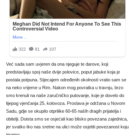
Već sada sam uvjeren da ona njeguje te darove, koji
predstavljaju spoj naše dvije polovice, poput jabuke koja je
postala potpuna. Stjecajem određenih okolnosti vratio sam se
na neko vrijeme u Rim. Nakon mog povratka u travnju, brzo
smo krenuli na naše zaručničko putovanje, koje je dovelo do
lijepog vjenčanja 25. kolovoza. Proslava je održana u Novom
Sadu, gdje se okupilo otprilike 60-65 naših dragih prijatelja i
obitelji. Doista smo se osjećali kao blisko povezana zajednica,
jer svatko tko nas sretne na ulici može osjetiti povezanost koju
imamo.