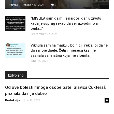
Portal
-
October 30, 2025
0
“MISLILA sam da mi je najgori dan u zivotu
kada je suprug rekao da se razvodimo a
onda…”
September 17, 2024
Viknula sam na majku u bolnici i rekla joj da ne
dira moje dijete. Četiri mjeseca kasnije
saznala sam istinu koja me slomila.
June 15, 2026
Izdvojeno
Od ove bolesti mnoge osobe pate: Slavica Ćukteraš
priznala da nije dobro
Redakcija
-
July 12, 2024
0