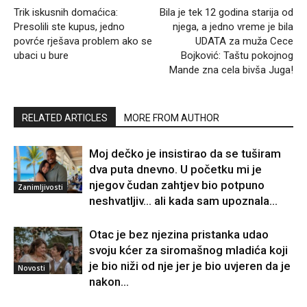
Trik iskusnih domaćica:
Bila je tek 12 godina starija od
Presolili ste kupus, jedno
njega, a jedno vreme je bila
povrće rješava problem ako se
UDATA za muža Cece
ubaci u bure
Bojković: Taštu pokojnog
Mande zna cela bivša Juga!
RELATED ARTICLES
MORE FROM AUTHOR
Moj dečko je insistirao da se tuširam
dva puta dnevno. U početku mi je
njegov čudan zahtjev bio potpuno
Zanimljivosti
neshvatljiv… ali kada sam upoznala...
Otac je bez njezina pristanka udao
svoju kćer za siromašnog mladića koji
je bio niži od nje jer je bio uvjeren da je
Novosti
nakon...