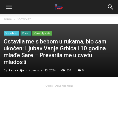
Home
Showbizz
Showbizz
Vijesti
Zanimljivosti
Ostavila me s bebom u rukama, bio sam
ukočen: Ljubav Vanje Grbića i 10 godina
mlađe Sare – Prevarila me u cvetu
mladosti
By
Redakcija
-
November 13, 2024
634
0
Oglasi - Advertisement