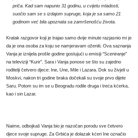
priča. Kad sam napunio 31 godinu, u cvijetu mladosti,
suočio sam se s izdajom supruge, koja je sa samo 21
godinom već bila upoznata sa zamršenošću života.
Kratak razgovor koji je trajao samo dvije minute razjasnio mi je
da je ona osoba za koju se namjeravam oženiti. Ova saznanja
Vanja je iznijela prošle godine gostujući u emisiji “Sceniranje”
na televiziji “Kurir”. Sara i Vanja ponose se što su zajedno
roditelji četvero djece: Ine, Une, Mile i Lazara. Dok su živjeli u
Moskvi, nakon tri godine braka dočekali su svoje prvo dijete
Saru. Potom su im se u Beogradu rodile druga i treća kćerka,
kao i sin Lazar.
Naime, odbojkaš Vanja bio je nazočan porodu sve četvero
djece svoje supruge. Za Grbića je dolazak kćeri Ine označio