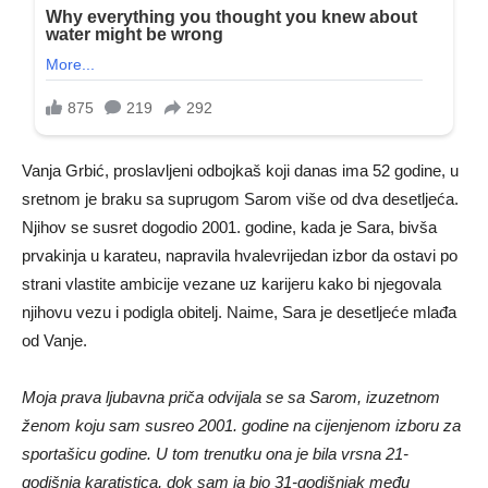
Vanja Grbić, proslavljeni odbojkaš koji danas ima 52 godine, u
sretnom je braku sa suprugom Sarom više od dva desetljeća.
Njihov se susret dogodio 2001. godine, kada je Sara, bivša
prvakinja u karateu, napravila hvalevrijedan izbor da ostavi po
strani vlastite ambicije vezane uz karijeru kako bi njegovala
njihovu vezu i podigla obitelj. Naime, Sara je desetljeće mlađa
od Vanje.
Moja prava ljubavna priča odvijala se sa Sarom, izuzetnom
ženom koju sam susreo 2001. godine na cijenjenom izboru za
sportašicu godine. U tom trenutku ona je bila vrsna 21-
godišnja karatistica, dok sam ja bio 31-godišnjak među