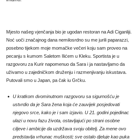
Mjesto našeg vjenčanja bio je ugodan restoran na Adi Ciganliji.
Noć uoči značajnog dana nemilosrdno su me jurili paparazzi,
posebno tijekom moje momačke večeri koju sam proveo na
pecanju s kumom Saletom Ilićem u Kleku. Sportista je u
razgovoru za Kurir napomenuo da Sara i ja nastavljamo da
uživamo u zajedničkom druženju i razmenjivanju iskustava.
Putovali smo u Japan, pa čak iu Grčku.
U kratkom dvominutnom razgovoru sa sigurnošću je
ustvrdio da je Sara žena koja će zauvijek posjedovati
njegovo srce, kako je i sam izjavio. U 21. godini pojedinac
ulazi u novu fazu života, ostavljajući po strani osobne
ciljeve i ambicije da uzdržava svoju obitelj. Za mene ovo
predstavlja vrhunac muškosti; sve ostalo djeluje kao puka