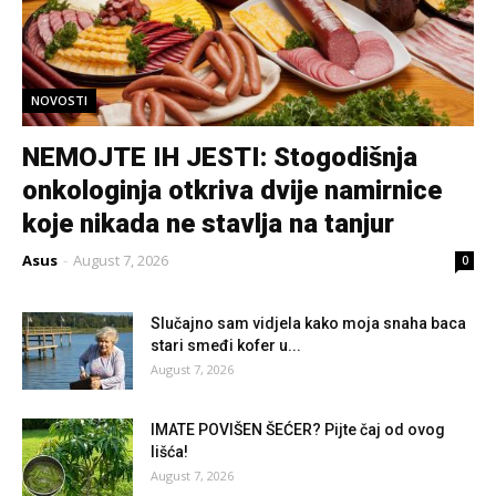
NOVOSTI
NEMOJTE IH JESTI: Stogodišnja
onkologinja otkriva dvije namirnice
koje nikada ne stavlja na tanjur
Asus
-
August 7, 2026
0
Slučajno sam vidjela kako moja snaha baca
stari smeđi kofer u...
August 7, 2026
IMATE POVIŠEN ŠEĆER? Pijte čaj od ovog
lišća!
August 7, 2026