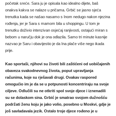
početak sreće. Sara ju je opisala kao idealno dijete, baš
onakva kakva se nalaze u pričama. Grbić se jasno sjeća
trenutka kada se našao nasamo s Inom nedugo nakon njezina
rođenja, jer je Sara s mamom bila u shoppingu. U tom je
trenutku doživio intenzivan osjećaj ranjivosti, ostajući miran s
bebom u naručju dok je ona odlazila. Samo tri minute kasnije
nazvao je Saru i obavijestio je da Ina plače više nego ikada
prije.
Kao sportaši, njihovi su životi bili zaštićeni od uobičajenih
obaveza svakodnevnog života, poput upravljanja
računima, koje su rješavali drugi. Ovakav raspored
omogućio im je da se u potpunosti koncentriraju na svoje
ciljeve. Odlučili su ne otkriti spol svoje djece i iznenadili
su se dolaskom sina. Grbić je smatrao svojom dužnošću
podržati ženu koju je jako volio, posebno u Moskvi, gdje je
još savladavala jezik. Ostalo troje djece rođeno je u