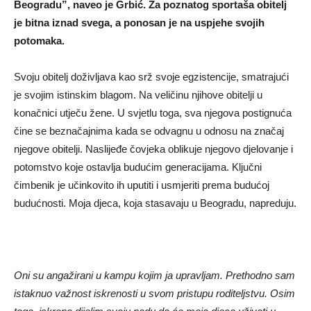
Beogradu”, naveo je Grbić. Za poznatog sportaša obitelj
je bitna iznad svega, a ponosan je na uspjehe svojih
potomaka.
Svoju obitelj doživljava kao srž svoje egzistencije, smatrajući
je svojim istinskim blagom. Na veličinu njihove obitelji u
konačnici utječu žene. U svjetlu toga, sva njegova postignuća
čine se beznačajnima kada se odvagnu u odnosu na značaj
njegove obitelji. Naslijeđe čovjeka oblikuje njegovo djelovanje i
potomstvo koje ostavlja budućim generacijama. Ključni
čimbenik je učinkovito ih uputiti i usmjeriti prema budućoj
budućnosti. Moja djeca, koja stasavaju u Beogradu, napreduju.
Oni su angažirani u kampu kojim ja upravljam. Prethodno sam
istaknuo važnost iskrenosti u svom pristupu roditeljstvu. Osim