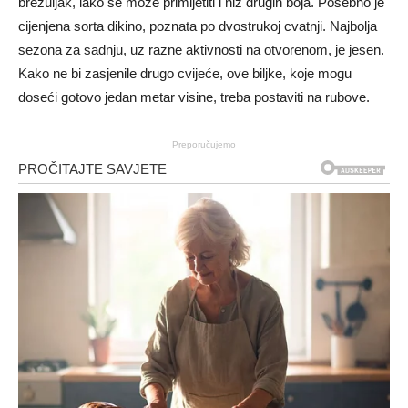
brežuljak, iako se može primijetiti i niz drugih boja. Posebno je
cijenjena sorta dikino, poznata po dvostrukoj cvatnji. Najbolja
sezona za sadnju, uz razne aktivnosti na otvorenom, je jesen.
Kako ne bi zasjenile drugo cvijeće, ove biljke, koje mogu
doseći gotovo jedan metar visine, treba postaviti na rubove.
Preporučujemo