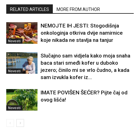
RELATED ARTICLES
MORE FROM AUTHOR
NEMOJTE IH JESTI: Stogodišnja
onkologinja otkriva dvije namirnice
koje nikada ne stavlja na tanjur
Novosti
Slučajno sam vidjela kako moja snaha
baca stari smeđi kofer u duboko
jezero; činilo mi se vrlo čudno, a kada
Novosti
sam izvukla kofer iz...
IMATE POVIŠEN ŠEĆER? Pijte čaj od
ovog lišća!
Novosti