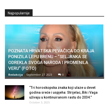
Najpopularnije
POZNATA HRVATSKA PEVAČICA DO KRAJA
PONIZILA LEPU BRENU – ”SELJANKA SE
ODREKLA SVOGA NARODA I PROMENILA
VERU” (FOTO)
Redakcija
-
September 27, 2023
0
“Tri horoskopska znaka koji ulaze u devet
godina sreće i uspjeha: Strijelac, Bik i Vaga
uživaju u kontinuiranom rastu do 2034.”
October 3, 2025