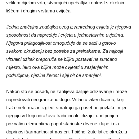
velikim dijelom vrta, stvarajući upečatljiv kontrast s okolnim
lišćem i drugim vrstama cvijeća.
Jedna značajna značajka ovog izvanrednog cvijeta je njegova
sposobnost da napreduje i cvjeta u jednostavnim uvjetima.
Njegova prilagodljivost omogućuje da se sadi u gotovo
svakom okruženju bez potrebe za preinakama. Za najbolji
vizualni užitak preporuča se biljku postaviti na sunčano
mjesto. Iako ova biljka može cvjetati u zasjenjenim
područjima, njezina živost i sjaj bit će smanjeni.
Nakon što se posadi, ne zahtijeva daljnje održavanje i može
napredovati neograničeno dugo. Vrtlari u vikendicama, koji
traže neformalan izgled, smatraju ga posebno privlačnim jer
njeguju vrt koji odražava tradicionalni dizajn, upotpunjen
poznatim elementima poput starinske drvene klupe koja
doprinosi šarmantnoj atmosferi. Tipično, žute latice okružuju