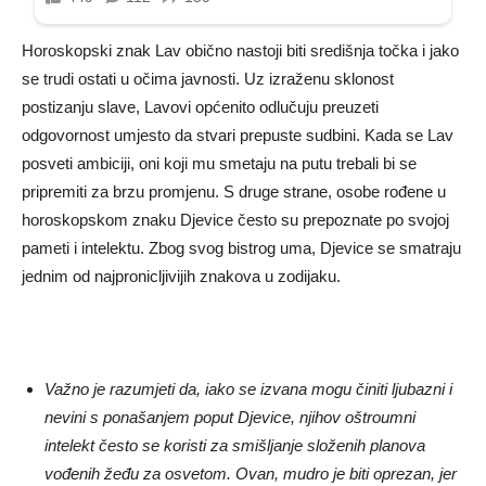
Horoskopski znak Lav obično nastoji biti središnja točka i jako
se trudi ostati u očima javnosti. Uz izraženu sklonost
postizanju slave, Lavovi općenito odlučuju preuzeti
odgovornost umjesto da stvari prepuste sudbini. Kada se Lav
posveti ambiciji, oni koji mu smetaju na putu trebali bi se
pripremiti za brzu promjenu. S druge strane, osobe rođene u
horoskopskom znaku Djevice često su prepoznate po svojoj
pameti i intelektu. Zbog svog bistrog uma, Djevice se smatraju
jednim od najpronicljivijih znakova u zodijaku.
Važno je razumjeti da, iako se izvana mogu činiti ljubazni i
nevini s ponašanjem poput Djevice, njihov oštroumni
intelekt često se koristi za smišljanje složenih planova
vođenih žeđu za osvetom. Ovan, mudro je biti oprezan, jer