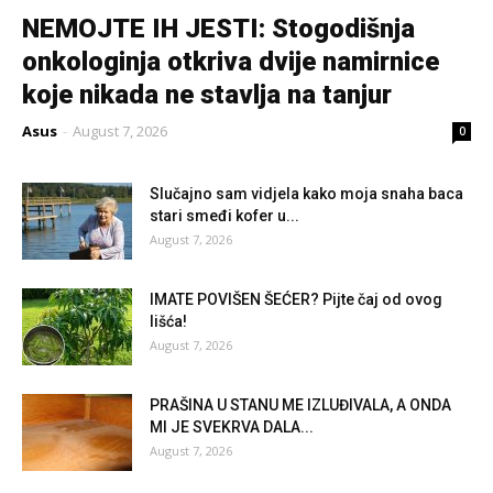
NEMOJTE IH JESTI: Stogodišnja
onkologinja otkriva dvije namirnice
koje nikada ne stavlja na tanjur
Asus
-
August 7, 2026
0
Slučajno sam vidjela kako moja snaha baca
stari smeđi kofer u...
August 7, 2026
IMATE POVIŠEN ŠEĆER? Pijte čaj od ovog
lišća!
August 7, 2026
PRAŠINA U STANU ME IZLUĐIVALA, A ONDA
MI JE SVEKRVA DALA...
August 7, 2026