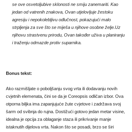
se ove osvetoljubive sklonosti ne smiju zanemariti. Kao
jedan od vatrenih znakova, Ovan utjelovljuje žestoku
agresiju i nepokolebljivu odlučnost, pokazujući malo
strpljenja za sve što se miješa u njihove osobne želje.Uz
njihovu strastvenu prirodu, Ovan također uživa u planiranju
i traženju odmazde protiv suparnika.
Bonus tekst:
Ako razmišljate o poboljšanju svog vrta ili dodavanju novih
cvjetnih elemenata, čini se da je Coreopsis odličan izbor. Ova
otporna biljka ima zapanjujuće žute cvjetove i zadržava svoj
šarm od svibnja do rujna. Dostižući gotovo jedan metar visine,
idealna je opcija za oblaganje staza ili prikrivanje manje
istaknutih dijelova vrta. Nakon što se posadi, brzo se širi