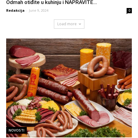
Odmah otiđite u kuhinju i NAPRAVITE...
Redakcija
-
June 9, 2024
0
Load more
NOVOSTI