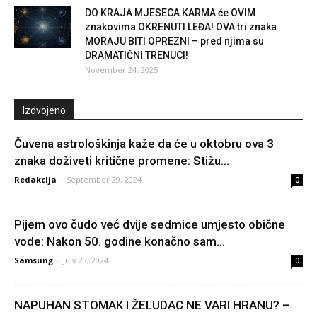
DO KRAJA MJESECA KARMA će OVIM
znakovima OKRENUTI LEĐA! OVA tri znaka
MORAJU BITI OPREZNI – pred njima su
DRAMATIČNI TRENUCI!
November 24, 2025
Izdvojeno
Čuvena astrološkinja kaže da će u oktobru ova 3
znaka doživeti kritične promene: Stižu...
Redakcija
-
September 29, 2024
0
Pijem ovo čudo već dvije sedmice umjesto obične
vode: Nakon 50. godine konačno sam...
Samsung
-
July 23, 2024
0
NAPUHAN STOMAK I ŽELUDAC NE VARI HRANU? –