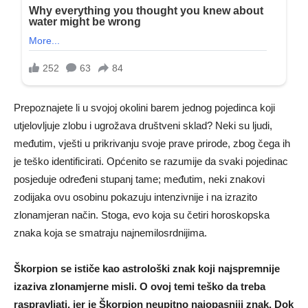
Prepoznajete li u svojoj okolini barem jednog pojedinca koji
utjelovljuje zlobu i ugrožava društveni sklad? Neki su ljudi,
međutim, vješti u prikrivanju svoje prave prirode, zbog čega ih
je teško identificirati. Općenito se razumije da svaki pojedinac
posjeduje određeni stupanj tame; međutim, neki znakovi
zodijaka ovu osobinu pokazuju intenzivnije i na izrazito
zlonamjeran način. Stoga, evo koja su četiri horoskopska
znaka koja se smatraju najnemilosrdnijima.
Škorpion se ističe kao astrološki znak koji najspremnije
izaziva zlonamjerne misli. O ovoj temi teško da treba
raspravljati, jer je Škorpion neupitno najopasniji znak. Dok