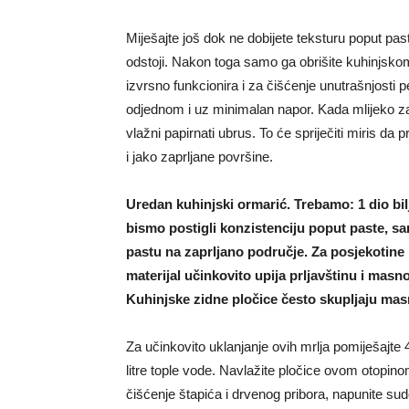
Miješajte još dok ne dobijete teksturu poput past
odstoji. Nakon toga samo ga obrišite kuhinjsko
izvrsno funkcionira i za čišćenje unutrašnjosti
odjednom i uz minimalan napor. Kada mlijeko zav
vlažni papirnati ubrus. To će spriječiti miris da 
i jako zaprljane površine.
Uredan kuhinjski ormarić. Trebamo: 1 dio bil
bismo postigli konzistenciju poput paste, s
pastu na zaprljano područje. Za posjekotine i
materijal učinkovito upija prljavštinu i masn
Kuhinjske zidne pločice često skupljaju mas
Za učinkovito uklanjanje ovih mrlja pomiješajte
litre tople vode. Navlažite pločice ovom otopinom
čišćenje štapića i drvenog pribora, napunite sudo