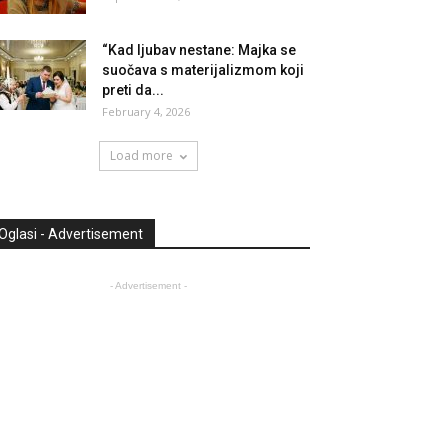
“Kad ljubav nestane: Majka se
suočava s materijalizmom koji
preti da...
February 4, 2026
Load more
Oglasi - Advertisement
- Advertisement -