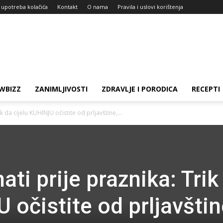
i upotreba kolačića
Kontakt
O nama
Pravila i uslovi korištenja
WBIZZ
ZANIMLJIVOSTI
ZDRAVLJE I PORODICA
RECEPTI
 da cijelu KUHINJU očistite od prljavštine,...
ti prije praznika: Trik
 očistite od prljavštin