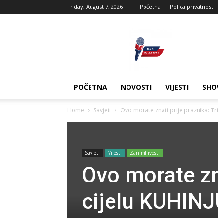
Friday, August 7, 2026
Početna
Polica privatnosti 
USK
vijesti
POČETNA
NOVOSTI
VIJESTI
SHO
Home
Savjeti
Ovo morate znati prije praznika: Trik
Savjeti
Vijesti
Zanimljivosti
Ovo morate zna
cijelu KUHINJU