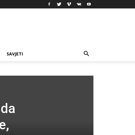
SAVJETI
 da
e,