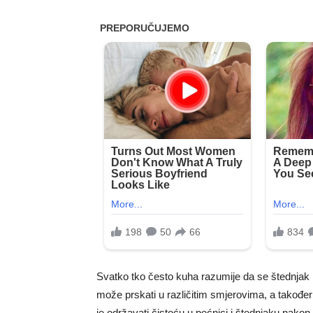
Svatko tko često kuha razumije da se štednjak i 
može prskati u različitim smjerovima, a takođe
je održavati čistoću u pećnici i štednjaku nakon