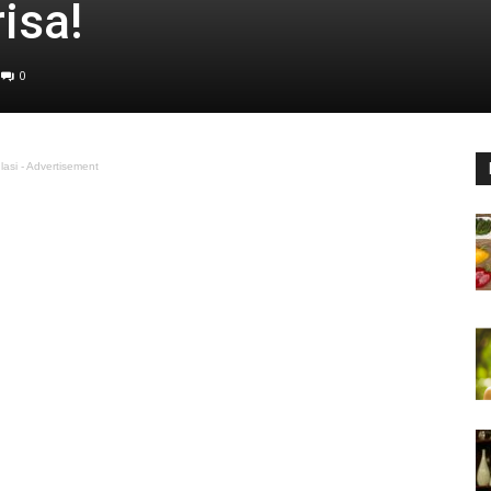
isa!
0
lasi - Advertisement