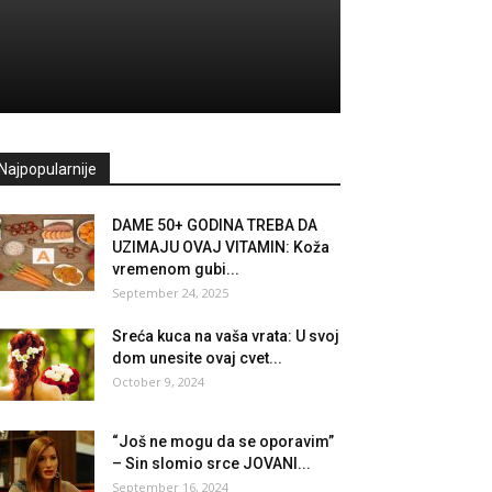
Najpopularnije
DAME 50+ GODINA TREBA DA
UZIMAJU OVAJ VITAMIN: Koža
vremenom gubi...
September 24, 2025
Sreća kuca na vaša vrata: U svoj
dom unesite ovaj cvet...
October 9, 2024
“Još ne mogu da se oporavim”
– Sin slomio srce JOVANI...
September 16, 2024