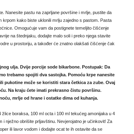
e. Nanesite pastu na zaprljane površine i mrlje, pustite da
m krpom kako biste uklonili mrlju zajedno s pastom. Pasta
 pećnice. Omogućuje vam da postignete temeljito čišćenje
rije na štednjaku, dodajte malo soli i preko njega stavite
prodre u prostoriju, a također će znatno olakšati čišćenje čak
jnog ulja. Dvije porcije sode bikarbone. Postupak: Da
amo trebamo spojiti dva sastojka. Pomoću krpe nanesite
li pukotine može se koristiti stara četkica za zube. Ovaj
oću. Na kraju ćete imati prekrasno čistu površinu.
noću, mrlje od hrane i ostatke dima od kuhanja.
 4 žlice boraksa, 100 ml octa i 100 ml tekućeg amonijaka u 4
 i nježno obrišite prljavštinu. Nevjerojatno je učinkovit! Za
per ili lavor vodom i dodajte ocat te ih ostavite da se