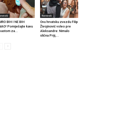
ovosti
Novosti
RO BIH I NE BIH
Ovu hrvatsku zvezdu Filip
AO! Pomiješajte kavu
Živojinović voleo pre
pastom za...
Aleksandre: Nimalo
slična Priji,...