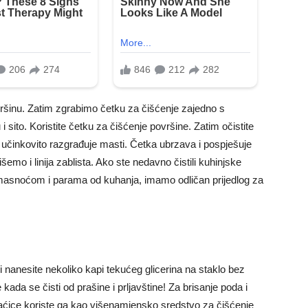
vršinu. Zatim zgrabimo četku za čišćenje zajedno s
sito. Koristite četku za čišćenje površine. Zatim očistite
učinkovito razgrađuje masti. Četka ubrzava i pospješuje
emo i linija zablista. Ako ste nedavno čistili kuhinjske
aju masnoćom i parama od kuhanja, imamo odličan prijedlog za
i nanesite nekoliko kapi tekućeg glicerina na staklo bez
 kada se čisti od prašine i prljavštine! Za brisanje poda i
maćice koriste ga kao višenamjensko sredstvo za čišćenje