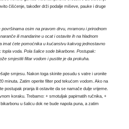
vito čišćenje, također drži podalje miševe, pauke i druge
vim površinama osim na pravom drvu, mramoru i prirodnom
aranče ili mandarine u ocat i ostavite ih na hladnom
ja imat ćete pomoćnika u kućanstvu kakvog jednostavno
m: topla voda. Pola šalice sode bikarbone. Postupak:
e smjestiti filtar vodom i pustite je da prokuha.
ešajte smjesu. Nakon toga skinite posudu s vatre i uronite
o 20 minuta. Zatim operite filter pod tekućom vodom. Ako na
vite postupak pranja ili ostavite da se namače dulje vrijeme.
vnom koraku. Trebamo: + smotuljak papirnatih ručnika, +
u bikarbonu u šalicu dok ne bude napola puna, a zatim