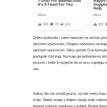
Dobro protresite i zatim nanesite na nečistu po
nježnom spužvicom. Otopinu nanosimo na liniju i 
nježnom spužvicom. Slika: pexels Ova formula 
postupak čišćenja. Na kraju ga jednostavno obriš
prozore i želite ih spriječiti da se brzo zaprlj
vas.
Nakon što ste očistili prozor, uzmite meku krpu 
mrlja. Staklo ostaje u boljem stanju dulje vrijeme
tjeranje miševa i paukova u kuhinji. Brojne do