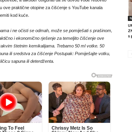
nju ove praktične otopine za čišćenje s YouTube kanala
emiti kod kuće.
N
UM
ama i ne očisti se odmah, može se pomiješati s prašinom,
ZN
s 
aktično i ekonomično rješenje za temeljito čišćenje ove
ikakvim štetnim kemikalijama. Trebamo 50 ml votke. 50
sapuna ili sredstva za čišćenje Postupak: Pomiješajte votku,
ičicu sapuna ili deterdženta.