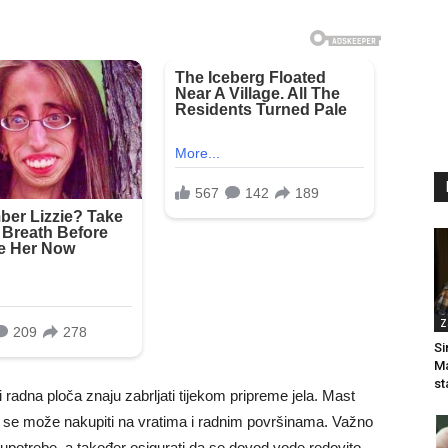
Z
Si
Ma
st
radna ploča znaju zabrljati tijekom pripreme jela. Mast
r se može nakupiti na vratima i radnim površinama. Važno
 upotrebe, a također osigurati da se dovod vode redovito