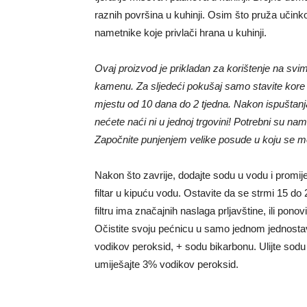
raznih površina u kuhinji. Osim što pruža učinko
nametnike koje privlači hrana u kuhinji.
Ovaj proizvod je prikladan za korištenje na s
kamenu. Za sljedeći pokušaj samo stavite kore n
mjestu od 10 dana do 2 tjedna. Nakon ispuštan
nećete naći ni u jednoj trgovini! Potrebni su na
Započnite punjenjem velike posude u koju se mož
Nakon što zavrije, dodajte sodu u vodu i promij
filtar u kipuću vodu. Ostavite da se strmi 15 d
filtru ima značajnih naslaga prljavštine, ili pono
Očistite svoju pećnicu u samo jednom jednosta
vodikov peroksid, + sodu bikarbonu. Ulijte sod
umiješajte 3% vodikov peroksid.