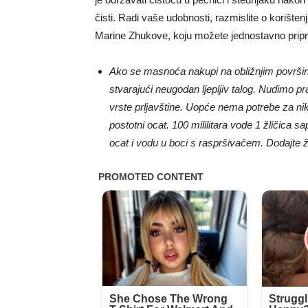
čisti. Radi vaše udobnosti, razmislite o korište
Marine Zhukove, koju možete jednostavno pripr
Ako se masnoća nakupi na obližnjim površin
stvarajući neugodan ljepljiv talog. Nudimo pr
vrste prljavštine. Uopće nema potrebe za n
postotni ocat. 100 mililitara vode 1 žličica 
ocat i vodu u boci s raspršivačem. Dodajte žl