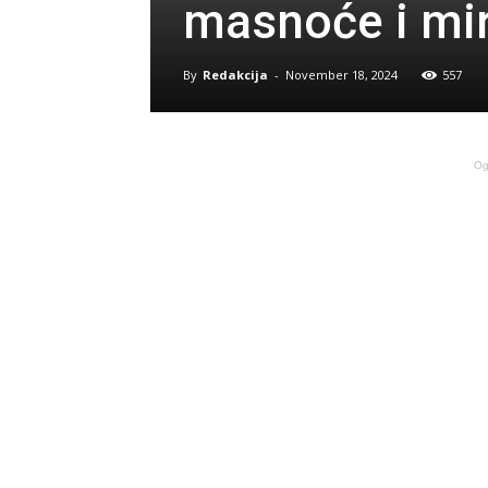
masnoće i mir
By
Redakcija
-
November 18, 2024
557
Og