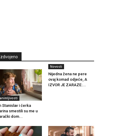
Izdvojeno
Novosti
Nijedna žena ne pere
ovaj komad odjeće, A
IZVOR JE ZARAZE:...
animljivosti
n Stanislav i ćerka
rina smestili su me u
arački dom...