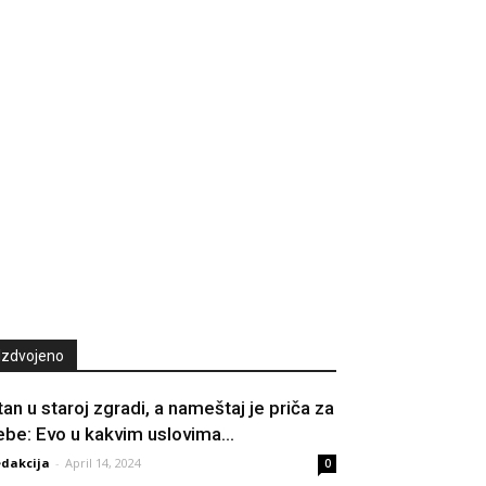
Izdvojeno
tan u staroj zgradi, a nameštaj je priča za
ebe: Evo u kakvim uslovima...
dakcija
-
April 14, 2024
0