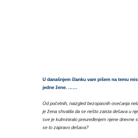
U današnjem članku vam pišem na temu miste
jedne žene. ……
Od početnih, naizgled bezopasnih osećanja nelago
je žena shvatila da se nešto zaista dešava u n
sve je kulminiralo preuređenjem njene dnevne sobe
se to zapravo dešava?