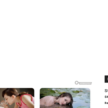
S
s
Re