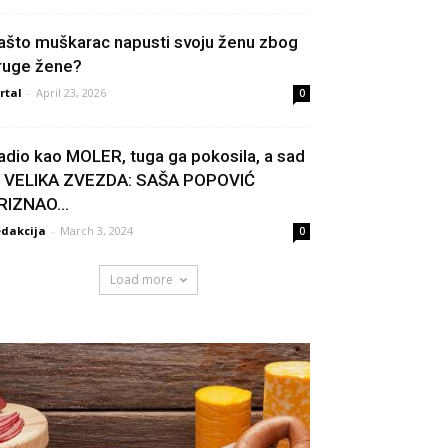
ašto muškarac napusti svoju ženu zbog
ruge žene?
rtal
-
April 23, 2026
0
adio kao MOLER, tuga ga pokosila, a sad
e VELIKA ZVEZDA: SAŠA POPOVIĆ
RIZNAO...
dakcija
-
March 3, 2024
0
Load more