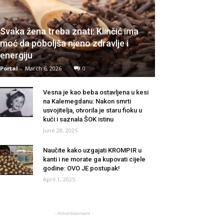
Svaka žena treba znati: Klinčić ima
moć da poboljša njeno zdravlje i
energiju
Portal
-
March 6, 2026
0
Vesna je kao beba ostavljena u kesi
na Kalemegdanu: Nakon smrti
usvojitelja, otvorila je staru fioku u
kući i saznala ŠOK istinu
June 28, 2025
Naučite kako uzgajati KROMPIR u
kanti i ne morate ga kupovati cijele
godine: OVO JE postupak!
April 1, 2025
- Advertisement -