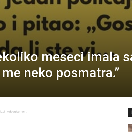
ekoliko meseci imala 
 me neko posmatra.”
lasi - Advertisement