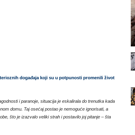
rioznih događaja koji su u potpunosti promenili život
dnosti i paranoje, situacija je eskalirala do trenutka kada
jenom domu. Taj osećaj postao je nemoguće ignorisati, a
, što je izazvalo veliki strah i postavilo joj pitanje – šta