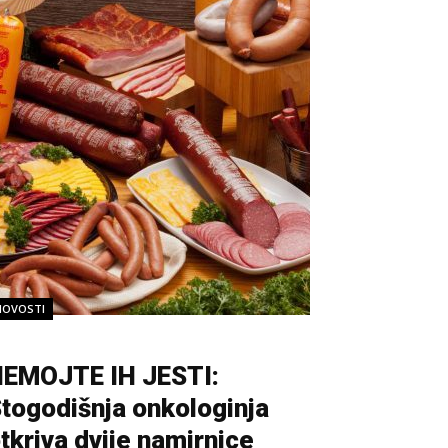
NOVOSTI
EMOJTE IH JESTI:
togodišnja onkologinja
tkriva dvije namirnice