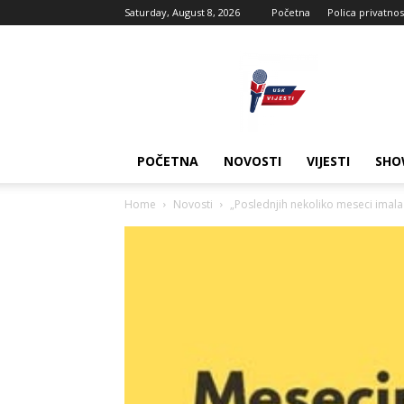
Saturday, August 8, 2026
Početna
Polica privatnos
USK
vijesti
POČETNA
NOVOSTI
VIJESTI
SHO
Home
Novosti
„Poslednjih nekoliko meseci imal