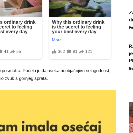
Z
d
Po
R
j
P
Re
o posmatra. Počela je da oseća neobjašnjivu nelagodnost,
zio zvuk s gornjeg sprata.