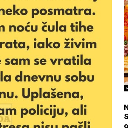
N
S
o