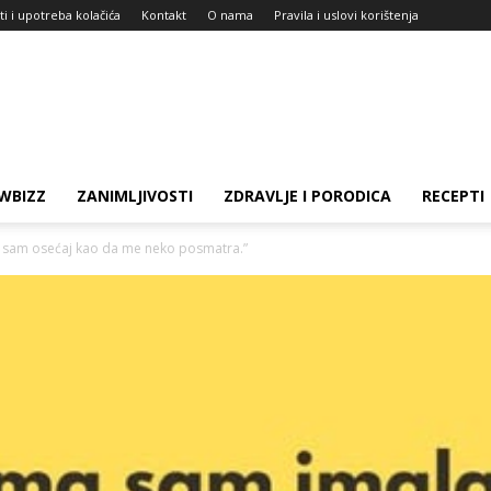
ti i upotreba kolačića
Kontakt
O nama
Pravila i uslovi korištenja
WBIZZ
ZANIMLJIVOSTI
ZDRAVLJE I PORODICA
RECEPTI
a sam osećaj kao da me neko posmatra.”