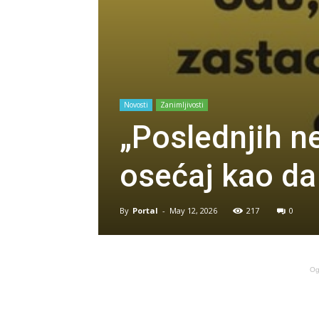
Novosti
Zanimljivosti
„Poslednjih n
osećaj kao da
By
Portal
-
May 12, 2026
217
0
Og