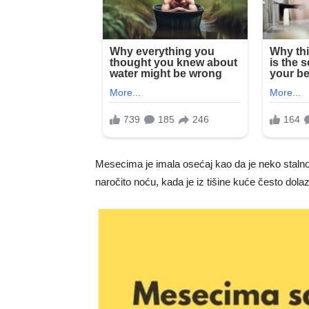
Mesecima je imala osećaj kao da je neko staln
naročito noću, kada je iz tišine kuće često dola