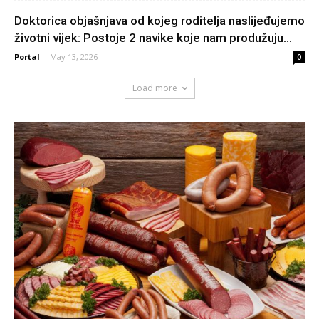
Doktorica objašnjava od kojeg roditelja naslijeđujemo
životni vijek: Postoje 2 navike koje nam produžuju...
Portal
-
May 13, 2026
0
Load more