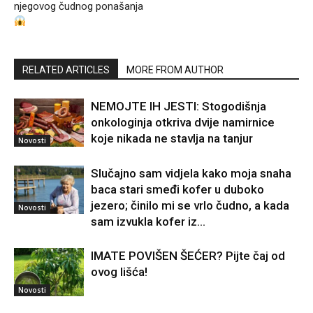
njegovog čudnog ponašanja
RELATED ARTICLES
MORE FROM AUTHOR
NEMOJTE IH JESTI: Stogodišnja
onkologinja otkriva dvije namirnice
koje nikada ne stavlja na tanjur
Novosti
Slučajno sam vidjela kako moja snaha
baca stari smeđi kofer u duboko
jezero; činilo mi se vrlo čudno, a kada
Novosti
sam izvukla kofer iz...
IMATE POVIŠEN ŠEĆER? Pijte čaj od
ovog lišća!
Novosti