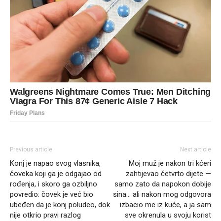
Previous article
Next article
Konj je napao svog vlasnika,
Moj muž je nakon tri kćeri
čoveka koji ga je odgajao od
zahtijevao četvrto dijete —
rođenja, i skoro ga ozbiljno
samo zato da napokon dobije
povredio: čovek je već bio
sina… ali nakon mog odgovora
ubeđen da je konj poludeo, dok
izbacio me iz kuće, a ja sam
nije otkrio pravi razlog
sve okrenula u svoju korist