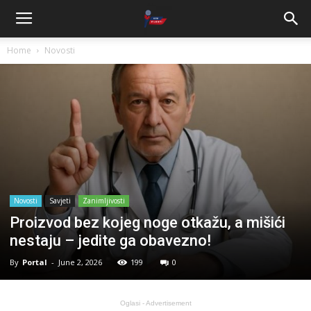
Home
Novosti
Novosti
Savjeti
Zanimljivosti
Proizvod bez kojeg noge otkažu, a mišići
nestaju – jedite ga obavezno!
By
Portal
-
June 2, 2026
199
0
Oglasi - Advertisement