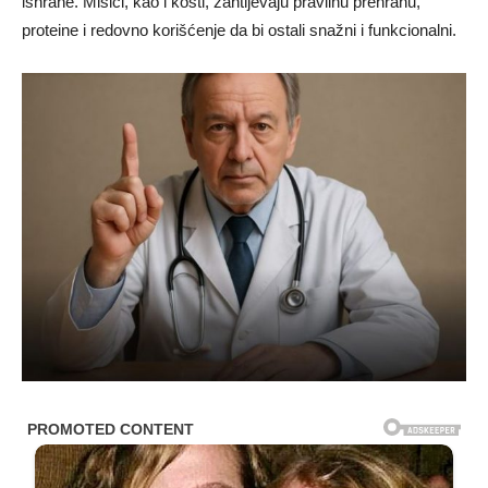
ishrane. Mišići, kao i kosti, zahtijevaju pravilnu prehranu,
proteine i redovno korišćenje da bi ostali snažni i funkcionalni.