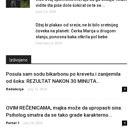
vidite šta piše dole šokirat će te se...
June 15, 2026
Džej bi plakao od sreće, ne bi bilo sretnijeg
čoveka na planeti: Ćerka Marija u drugom
stanju, ponosna baka otkrila pol bebe
February 6, 2024
Izdvojeno
Posula sam sodu bikarbonu po krevetu i zanijemila
od šoka: REZULTAT NAKON 30 MINUTA...
Redakcija
-
July 12, 2024
0
OVIM REČENICAMA, majka može da upropasti sina:
Psiholog smatra da se tako grade karakterno...
Portal 1
-
July 26, 2024
0