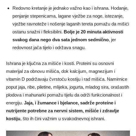
Redovno kretanje je jednako važno kao i ishrana. Hodanje,
penjanje stepenicama, lagane vježbe za noge, istezanje,
vježbe ravnoteže i nošenje laganih tereta pomažu da mišići
ostanu snažni i fleksibilni.
Bolje je 20 minuta aktivnosti
svakog dana nego dva sata jednom sedmično
, jer
redovnost jača tijelo i održava snagu.
Ishrana je ključna za mišiće i kosti. Proteini su osnovni
materijal za obnovu mišića, dok kalcijum, magnezijum i
vitamin D podržavaju čvrstoću kostiju i rad mišića. Namirnice
poput jaja, ribe, piletine, mlijeka, jogurta, mladog sira, orašastih
plodova i mahunarki pomažu tijelu da održi funkcionalnost i
energiju.
Jaja, i žumance i bjelance, sadrže proteine i
nutrijente potrebne za nervni sistem, mišiće i zdravlje
kostiju
, što ih čini važnim u svakodnevnoj ishrani.