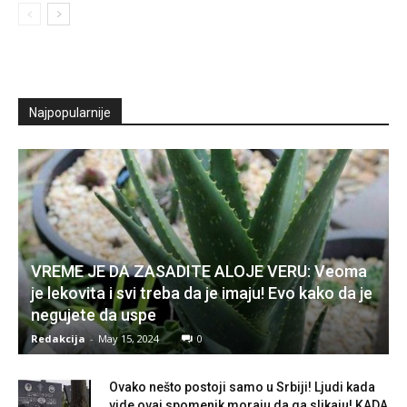
Najpopularnije
VREME JE DA ZASADITE ALOJE VERU: Veoma
je lekovita i svi treba da je imaju! Evo kako da je
negujete da uspe
Redakcija
-
May 15, 2024
0
Ovako nešto postoji samo u Srbiji! Ljudi kada
vide ovaj spomenik moraju da ga slikaju! KADA