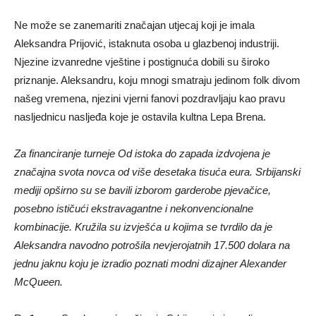
Ne može se zanemariti značajan utjecaj koji je imala
Aleksandra Prijović, istaknuta osoba u glazbenoj industriji.
Njezine izvanredne vještine i postignuća dobili su široko
priznanje. Aleksandru, koju mnogi smatraju jedinom folk divom
našeg vremena, njezini vjerni fanovi pozdravljaju kao pravu
nasljednicu nasljeđa koje je ostavila kultna Lepa Brena.
Za financiranje turneje Od istoka do zapada izdvojena je
značajna svota novca od više desetaka tisuća eura. Srbijanski
mediji opširno su se bavili izborom garderobe pjevačice,
posebno ističući ekstravagantne i nekonvencionalne
kombinacije. Kružila su izvješća u kojima se tvrdilo da je
Aleksandra navodno potrošila nevjerojatnih 17.500 dolara na
jednu jaknu koju je izradio poznati modni dizajner Alexander
McQueen.