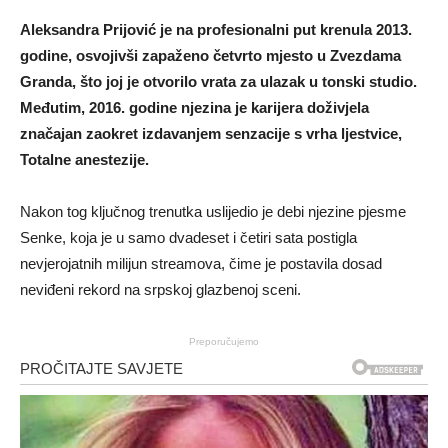
Aleksandra Prijović je na profesionalni put krenula 2013.
godine, osvojivši zapaženo četvrto mjesto u Zvezdama
Granda, što joj je otvorilo vrata za ulazak u tonski studio.
Međutim, 2016. godine njezina je karijera doživjela
značajan zaokret izdavanjem senzacije s vrha ljestvice,
Totalne anestezije.
Nakon tog ključnog trenutka uslijedio je debi njezine pjesme
Senke, koja je u samo dvadeset i četiri sata postigla
nevjerojatnih milijun streamova, čime je postavila dosad
neviđeni rekord na srpskoj glazbenoj sceni.
Preporučujemo