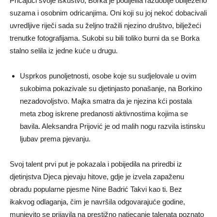
Pričajući svoje iskustvo, Borka je podijelila razdoblje obilježeno
suzama i osobnim odricanjima. Oni koji su joj nekoć dobacivali
uvredljive riječi sada su željno tražili njezino društvo, bilježeći
trenutke fotografijama. Sukobi su bili toliko burni da se Borka
stalno selila iz jedne kuće u drugu.
Usprkos punoljetnosti, osobe koje su sudjelovale u ovim
sukobima pokazivale su djetinjasto ponašanje, na Borkino
nezadovoljstvo. Majka smatra da je njezina kći postala
meta zbog iskrene predanosti aktivnostima kojima se
bavila. Aleksandra Prijović je od malih nogu razvila istinsku
ljubav prema pjevanju.
Svoj talent prvi put je pokazala i pobijedila na priredbi iz
djetinjstva Djeca pjevaju hitove, gdje je izvela zapaženu
obradu popularne pjesme Nine Badrić Takvi kao ti. Bez
ikakvog odlaganja, čim je navršila odgovarajuće godine,
munjevito se prijavila na prestižno natjecanje talenata poznato