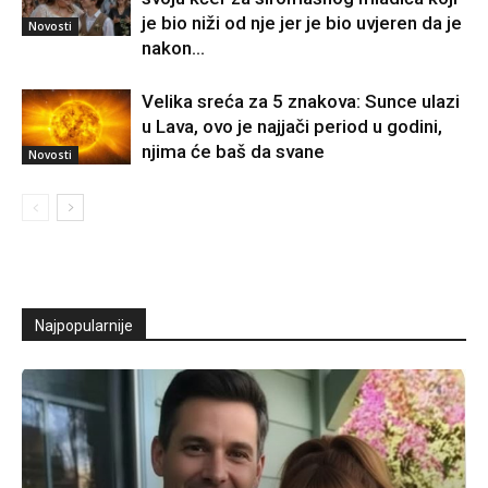
je bio niži od nje jer je bio uvjeren da je
Novosti
nakon...
Velika sreća za 5 znakova: Sunce ulazi
u Lava, ovo je najjači period u godini,
njima će baš da svane
Novosti
Najpopularnije