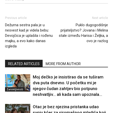
Previous article
Next article
Dežurna sestra pala je u
Puklo dugogodišnje
nesvest kad je videla bebu:
prijateljstvo? Jovana i Melina
Devojčica je uplašila i rođenu
stale između Harisa i Željka, a
majku, a evo kako danas
ovo je razlog
izgleda
RELATED ARTICLES
MORE FROM AUTHOR
Moj dečko je insistirao da se tuširam
dva puta dnevno. U početku mi je
njegov čudan zahtjev bio potpuno
Zanimljivosti
neshvatljiv… ali kada sam upoznala...
Otac je bez njezina pristanka udao
svoju kćer za siromašnog mladića koji