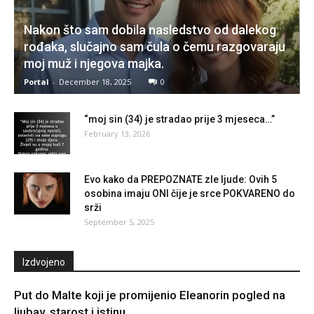
Nakon što sam dobila nasledstvo od dalekog
rođaka, slučajno sam čula o čemu razgovaraju
moj muž i njegova majka.
Portal
-
December 18, 2025
0
“moj sin (34) je stradao prije 3 mjeseca…”
February 13, 2026
Evo kako da PREPOZNATE zle ljude: Ovih 5
osobina imaju ONI čije je srce POKVARENO do
srži
September 5, 2025
Izdvojeno
Put do Malte koji je promijenio Eleanorin pogled na
ljubav, starost i istinu