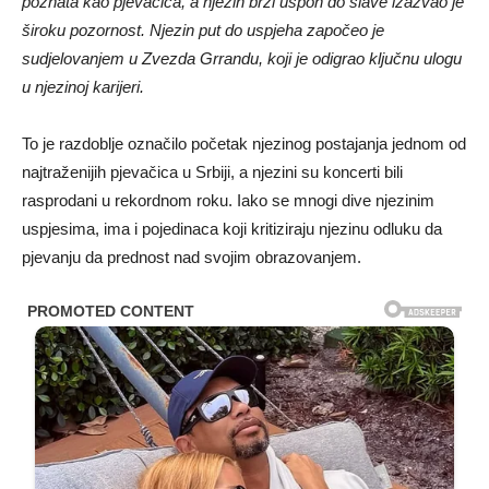
poznata kao pjevačica, a njezin brzi uspon do slave izazvao je
široku pozornost. Njezin put do uspjeha započeo je
sudjelovanjem u Zvezda Grrandu, koji je odigrao ključnu ulogu
u njezinoj karijeri.
To je razdoblje označilo početak njezinog postajanja jednom od
najtraženijih pjevačica u Srbiji, a njezini su koncerti bili
rasprodani u rekordnom roku. Iako se mnogi dive njezinim
uspjesima, ima i pojedinaca koji kritiziraju njezinu odluku da
pjevanju da prednost nad svojim obrazovanjem.