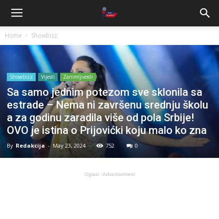
Home
Showbizz
Showbizz
Vijesti
Zanimljivosti
Sa samo jednim potezom sve sklonila sa
estrade – Nema ni završenu srednju školu
a za godinu zaradila više od pola Srbije!
OVO je istina o Prijovićki koju malo ko zna
By
Redakcija
-
May 23, 2024
752
0
Oglasi - Advertisement