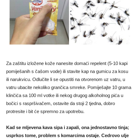
Za zaštitu izložene kože nanesite domaći repelent (5-10 kapi
pomiješanih s čašom vode) ili stavite kap na gumicu za kosu
ili narukvicu. Odlučite li se opustiti na otvorenom uz vatru, u
vatru ubacite nekoliko grančica smreke. Pomiješajte 10 grama
klinčića sa 100 ml votke ili nekog drugog alkoholnog pića u
bočici s raspršivačem, ostavite da stoji 2 tjedna, dobro
protresite i bit će spremno za upotrebu.
Kad se mljevena kava sipa i zapali, ona jednostavno tinja;
usprkos tome, problem s komarcima ostaje. Cedrovo ulje