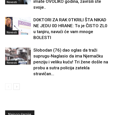
imate OVOLIKO godina, završili ste
Novosti
svoje..
D0KTORI ZA RAK 0TKRILI ŠTA NIKAD
NE JEDU 0D HRANE: To je ČISTO ZL0
u tanjiru, navući će vam mnoge
Novosti
BOLESTI
Slobodan (76) dao oglas da traži
suprugu-Naglasio da ima Njemačku
penziju i veliku kuću! Tri žene došle na
Novosti
probu a sutra policija zatekla
stravičan...
Najpopularnije