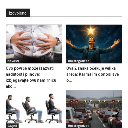
Izdvojeno
Novosti
Uncategorized
Ovo povrće može izazvati
Ova 2 znaka očekuje velika
nadutost i plinove:
sreća: Karma im donosi sve
izbjegavajte ovu namirnicu
o...
ako...
Savjeti
Uncategorized