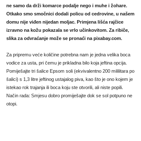
ne samo da drži komarce podalje nego i muhe i žohare.
Otkako smo smočnici dodali policu od cedrovine, u našem
domu nije viđen nijedan moljac. Primjena lišća rajčice
izravno na kožu pokazala se vrlo učinkovitom. Za ribiče,
slika za odvraćanje može se pronaći na pixabay.com.
Za pripremu veće količine potrebna nam je jedna velika boca
vodice za usta, pri čemu je prikladna bilo koja jeftina opcija.
Pomiješajte tri šalice Epsom soli (ekvivalentno 200 mililitara po
šalici) s 1,3 litre jeftinog ustajalog piva, kao što je ono kojem je
istekao rok trajanja ili boca koju ste otvorili, ali niste popili.
Način rada: Smjesu dobro promiješajte dok se sol potpuno ne
otopi.