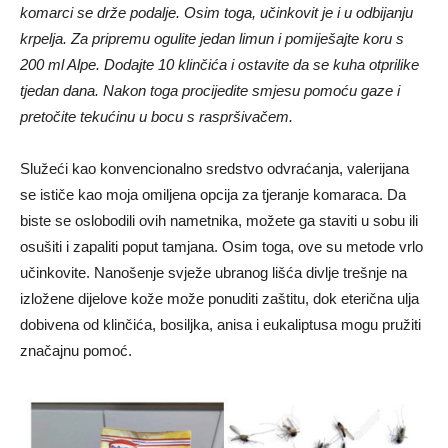
komarci se drže podalje. Osim toga, učinkovit je i u odbijanju
krpelja. Za pripremu ogulite jedan limun i pomiješajte koru s
200 ml Alpe. Dodajte 10 klinčića i ostavite da se kuha otprilike
tjedan dana. Nakon toga procijedite smjesu pomoću gaze i
pretočite tekućinu u bocu s raspršivačem.
Služeći kao konvencionalno sredstvo odvraćanja, valerijana
se ističe kao moja omiljena opcija za tjeranje komaraca. Da
biste se oslobodili ovih nametnika, možete ga staviti u sobu ili
osušiti i zapaliti poput tamjana. Osim toga, ove su metode vrlo
učinkovite. Nanošenje svježe ubranog lišća divlje trešnje na
izložene dijelove kože može ponuditi zaštitu, dok eterična ulja
dobivena od klinčića, bosiljka, anisa i eukaliptusa mogu pružiti
značajnu pomoć.