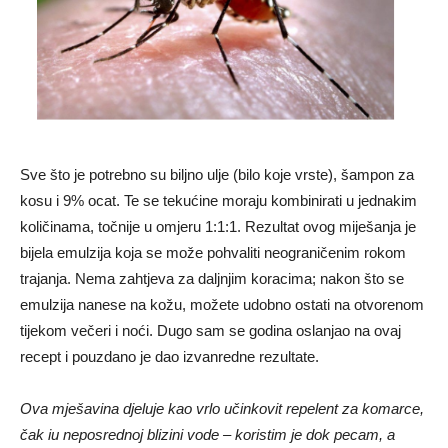
Sve što je potrebno su biljno ulje (bilo koje vrste), šampon za
kosu i 9% ocat. Te se tekućine moraju kombinirati u jednakim
količinama, točnije u omjeru 1:1:1. Rezultat ovog miješanja je
bijela emulzija koja se može pohvaliti neograničenim rokom
trajanja. Nema zahtjeva za daljnjim koracima; nakon što se
emulzija nanese na kožu, možete udobno ostati na otvorenom
tijekom večeri i noći. Dugo sam se godina oslanjao na ovaj
recept i pouzdano je dao izvanredne rezultate.
Ova mješavina djeluje kao vrlo učinkovit repelent za komarce,
čak iu neposrednoj blizini vode – koristim je dok pecam, a