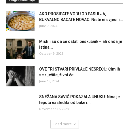
AKO PROSIPATE VODU OD PASULJA,
BUKVALNO BACATE NOVAC: Niste ni svjesni...
June 7, 2024
Mislili su da će ostati beskućnik – ali onda je
istina...
October 9, 2025
OVE TRI STVARI PRIVLAČE NESREĆU: Čim ih
se riješite, život će...
June 13, 2024
SNEŽANA SAVIĆ POKAZALA UNUKU: Nina je
lepotu nasledila od bake i...
November 15, 2023
Load more