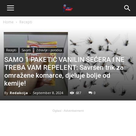
Home
Recepti
Recepti
Savjeti
Zdravlje i porodica
SAMO 1 PAKETIĆ VANILIN ŠEĆERA I NE
TREBA VAM REPELENT: Savršen trik za
omražene komarce, djeluje bolje od
kemije!
By
Redakcija
-
September 8, 2024
687
0
Oglasi - Advertisement