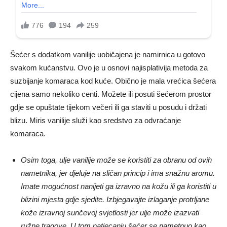
Šećer s dodatkom vanilije uobičajena je namirnica u gotovo
svakom kućanstvu. Ovo je u osnovi najisplativija metoda za
suzbijanje komaraca kod kuće. Obično je mala vrećica šećera
cijena samo nekoliko centi. Možete ili posuti šećerom prostor
gdje se opuštate tijekom večeri ili ga staviti u posudu i držati
blizu. Miris vanilije služi kao sredstvo za odvraćanje
komaraca.
Osim toga, ulje vanilije može se koristiti za obranu od ovih
nametnika, jer djeluje na sličan princip i ima snažnu aromu.
Imate mogućnost nanijeti ga izravno na kožu ili ga koristiti u
blizini mjesta gdje sjedite. Izbjegavajte izlaganje protrljane
kože izravnoj sunčevoj svjetlosti jer ulje može izazvati
ružne tragove. U tom natjecanju šećer se nametnuo kao