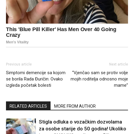
Previous article
Next article
Simptomi demencije sa kojom
“Vjenčao sam se protiv volje
se borila Rada Đuričin: Ovako
mojih roditelja odnosno moje
izgleda početak bolesti
mame”
RELATED ARTICLES
MORE FROM AUTHOR
Stigla odluka o vozačkim dozvolama
za osobe starije do 50 godina! Ukoliko