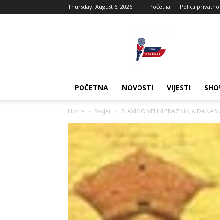
Thursday, August 6, 2026
Početna
Polica privatno
USK
vijesti
POČETNA
NOVOSTI
VIJESTI
SHO
Home
Savjeti
SLAVIMO VELIKI PRAZNIK, A DANAS 