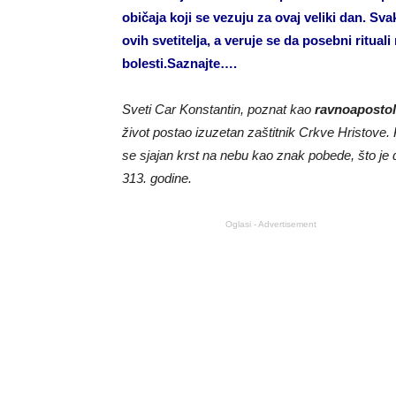
običaja koji se vezuju za ovaj veliki dan. Sva
ovih svetitelja, a veruje se da posebni ritual
bolesti.Saznajte….
Sveti Car Konstantin, poznat kao
ravnoapostol
život postao izuzetan zaštitnik Crkve Hristo
se sjajan krst na nebu kao znak pobede, što je
313. godine.
Oglasi - Advertisement