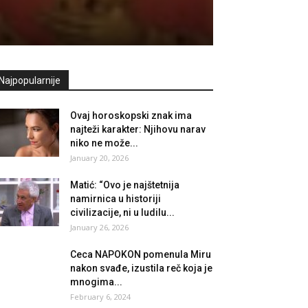
Najpopularnije
Ovaj horoskopski znak ima
najteži karakter: Njihovu narav
niko ne može...
January 20, 2026
Matić: “Ovo je najštetnija
namirnica u historiji
civilizacije, ni u ludilu...
January 26, 2026
Ceca NAPOKON pomenula Miru
nakon svađe, izustila reč koja je
mnogima...
February 6, 2024