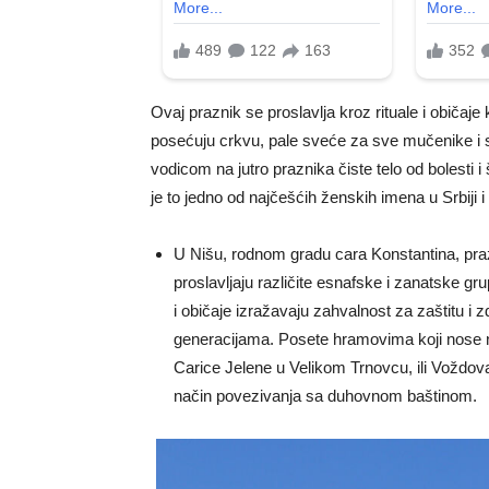
Ovaj praznik se proslavlja kroz rituale i običaj
posećuju crkvu, pale sveće za sve mučenike i sve
vodicom na jutro praznika čiste telo od bolesti i
je to jedno od najčešćih ženskih imena u Srbiji 
U Nišu, rodnom gradu cara Konstantina, praz
proslavljaju različite esnafske i zanatske gru
i običaje izražavaju zahvalnost za zaštitu i z
generacijama. Posete hramovima koji nose n
Carice Jelene u Velikom Trnovcu, ili Voždova
način povezivanja sa duhovnom baštinom.