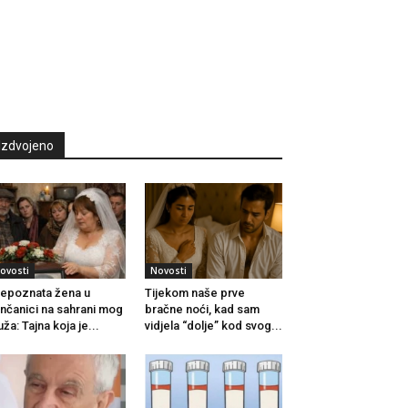
Izdvojeno
ovosti
Novosti
epoznata žena u
Tijekom naše prve
nčanici na sahrani mog
bračne noći, kad sam
ža: Tajna koja je...
vidjela “dolje” kod svog...