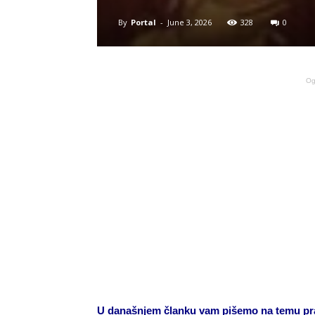
By
Portal
-
June 3, 2026
328
0
Og
U današnjem članku vam pišemo na temu praz