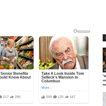
N
“N
ve
mu