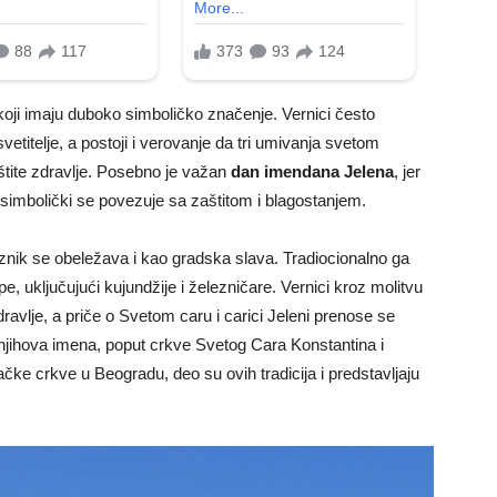
e koji imaju duboko simboličko značenje. Vernici često
titelje, a postoji i verovanje da tri umivanja svetom
 štite zdravlje. Posebno je važan
dan imendana Jelena
, jer
i simbolički se povezuje sa zaštitom i blagostanjem.
nik se obeležava i kao gradska slava. Tradiocionalno ga
pe, uključujući kujundžije i železničare. Vernici kroz molitvu
dravlje, a priče o Svetom caru i carici Jeleni prenose se
jihova imena, poput crkve Svetog Cara Konstantina i
čke crkve u Beogradu, deo su ovih tradicija i predstavljaju