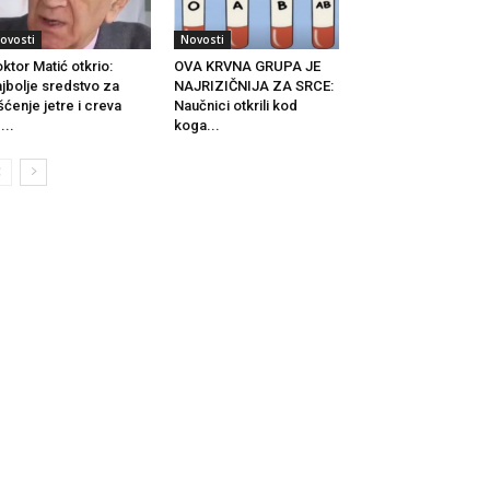
ovosti
Novosti
ktor Matić otkrio:
OVA KRVNA GRUPA JE
jbolje sredstvo za
NAJRIZIČNIJA ZA SRCE:
šćenje jetre i creva
Naučnici otkrili kod
...
koga...