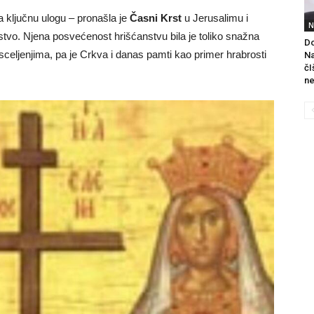
a ključnu ulogu – pronašla je
Časni Krst
u Jerusalimu i
N
stvo. Njena posvećenost hrišćanstvu bila je toliko snažna
Do
celjenjima, pa je Crkva i danas pamti kao primer hrabrosti
Na
čI
ne