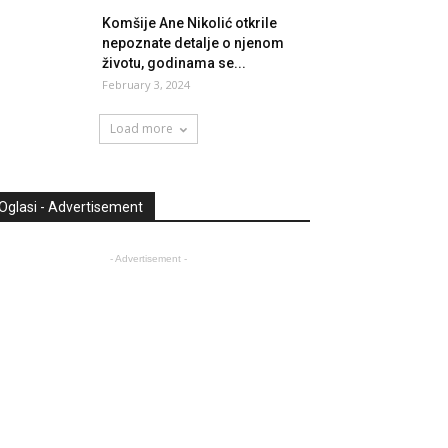
Komšije Ane Nikolić otkrile
nepoznate detalje o njenom
životu, godinama se...
February 3, 2024
Load more
Oglasi - Advertisement
- Advertisement -