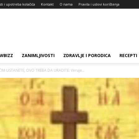
sti i upotreba kolačića
Kontakt
O nama
Pravila i uslovi korištenja
WBIZZ
ZANIMLJIVOSTI
ZDRAVLJE I PORODICA
RECEPTI
ČIM USTANETE, OVO TREBA DA URADITE: Veruje...