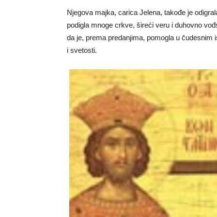
Njegova majka, carica Jelena, takođe je odigral
podigla mnoge crkve, šireći veru i duhovno vođ
da je, prema predanjima, pomogla u čudesnim is
i svetosti.