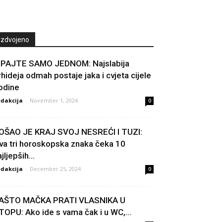
Izdvojeno
IPAJTE SAMO JEDNOM: Najslabija
rhideja odmah postaje jaka i cvjeta cijele
odine
dakcija
-
November 1, 2024
0
OŠAO JE KRAJ SVOJ NESREĆI I TUZI:
va tri horoskopska znaka čeka 10
jljepših...
dakcija
-
December 25, 2024
0
AŠTO MAČKA PRATI VLASNIKA U
TOPU: Ako ide s vama čak i u WC,...