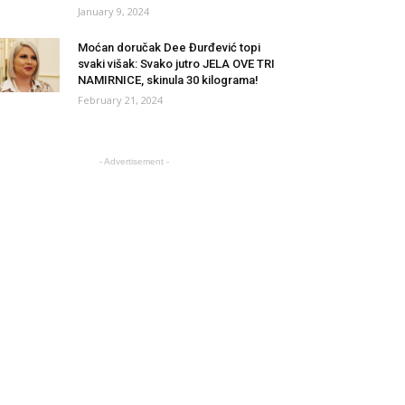
January 9, 2024
Moćan doručak Dee Đurđević topi
svaki višak: Svako jutro JELA OVE TRI
NAMIRNICE, skinula 30 kilograma!
February 21, 2024
- Advertisement -