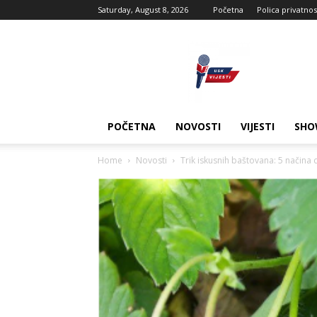
Saturday, August 8, 2026
Početna
Polica privatnos
USK
vijesti
POČETNA
NOVOSTI
VIJESTI
SHO
Home
Novosti
Trik iskusnih baštovana: 5 načina