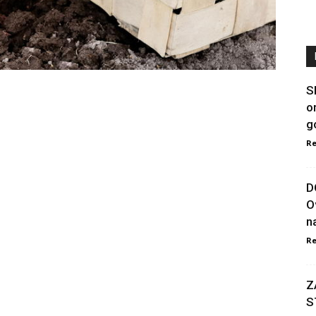
S
o
g
Re
D
O
na
Re
Z
S