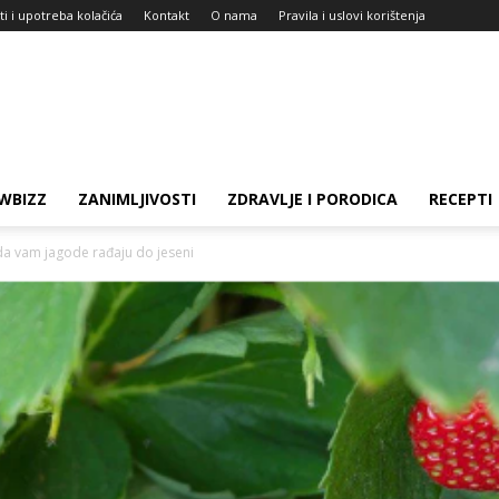
ti i upotreba kolačića
Kontakt
O nama
Pravila i uslovi korištenja
WBIZZ
ZANIMLJIVOSTI
ZDRAVLJE I PORODICA
RECEPTI
 da vam jagode rađaju do jeseni