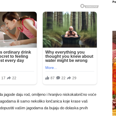
Po
 da jagode daju rod, omiljeno i hranjivo niskokalorično voće
t jagodama ili samo nekoliko lončanica koje krase vaš
 i dopustiti vašim jagodama da bujaju do dolaska prvih