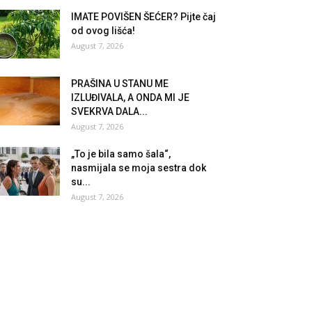
IMATE POVIŠEN ŠEĆER? Pijte čaj
od ovog lišća!
August 7, 2026
PRAŠINA U STANU ME
IZLUĐIVALA, A ONDA MI JE
SVEKRVA DALA...
August 7, 2026
„To je bila samo šala“,
nasmijala se moja sestra dok
su...
August 7, 2026