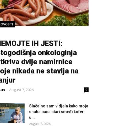
NOVOSTI
EMOJTE IH JESTI:
togodišnja onkologinja
tkriva dvije namirnice
oje nikada ne stavlja na
anjur
sus
-
August 7, 2026
0
Slučajno sam vidjela kako moja
snaha baca stari smeđi kofer
u...
August 7, 2026