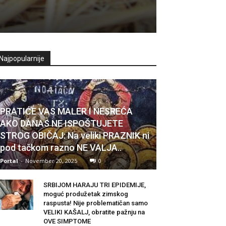
Najpopularnije
PRATIĆE VAS MALER I NESREĆA
AKO DANAS NE ISPOŠTUJETE
STROG OBIČAJ: Na veliki PRAZNIK ni
pod tačkom razno NE VALJA..
Portal
-
November 20, 2025
0
SRBIJOM HARAJU TRI EPIDEMIJE,
moguć produžetak zimskog
raspusta! Nije problematičan samo
VELIKI KAŠALJ, obratite pažnju na
OVE SIMPTOME