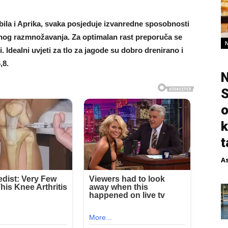
ila i Aprika, svaka posjeduje izvanredne sposobnosti
odnog razmnožavanja. Za optimalan rast preporuča se
i. Idealni uvjeti za tlo za jagode su dobro drenirano i
,8.
N
S
o
k
t
A