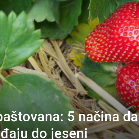
 baštovana: 5 načina da
đaju do jeseni