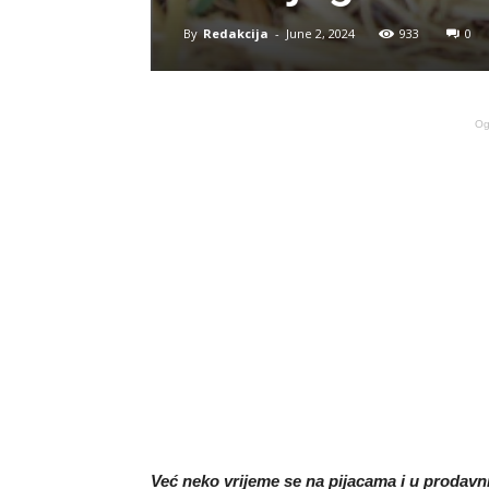
By
Redakcija
-
June 2, 2024
933
0
Og
Već neko vrijeme se na pijacama i u prodavn