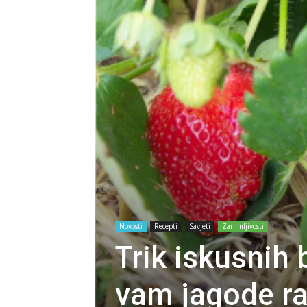
Novosti
Recepti
Savjeti
Zanimljivosti
Trik iskusnih
vam jagode ra