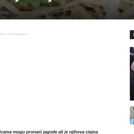
lasi - Advertisement
icama mogu pronaći jagode ali je njihova ciejna