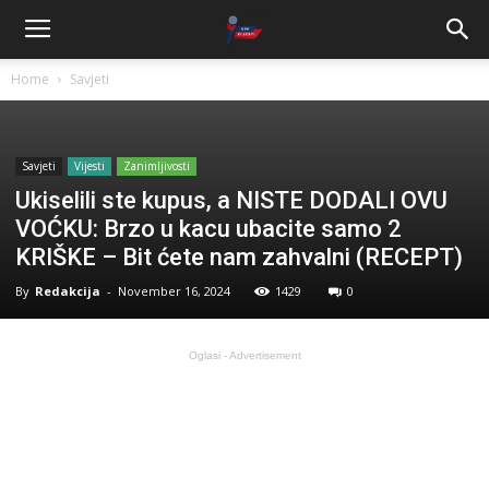
Home
Savjeti
Savjeti
Vijesti
Zanimljivosti
Ukiselili ste kupus, a NISTE DODALI OVU
VOĆKU: Brzo u kacu ubacite samo 2
KRIŠKE – Bit ćete nam zahvalni (RECEPT)
By
Redakcija
-
November 16, 2024
1429
0
Oglasi - Advertisement