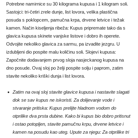
Potrebne namirnice su 30 kilograma kupusa i 1 kilogram soli.
Sastojci: tri-četiri zrele dunje, list lovora, velika plastična
posuda s poklopcem, pamučna krpa, drvene letvice i težak
kamen. Način kiseljenja ribeža: Kupus pripremate tako da s
glavica kupusa skinete vanjske listove i dobro ih operete.
Odvojite nekoliko glavica za sarmu, pa izvadite jezgru. U
izdubljeni dio pospite malu količinu soli. Slojevi kupusa:
Započnite dodavanjem prvog sloja nasjeckanog kupusa na
dno posude. Ovaj sloj po želji pospite solju i paprom, zatim
stavite nekoliko kriški dunja i list lovora.
Zatim na ovaj sloj stavite glavice kupusa i nastavite slagati
dok se sav kupus ne iskoristi. Za dolijevanje vode i
stvaranje pritiska: Kupus prelijte hladnom vodom do
otprilike dva prsta dubine. Kako bi kupus bio dobro pritisnut
i ostao potopljen, stavite pamučnu krpu, drvene letvice i
kamen na posudu kao uteg. Upute za njegu: Za otprilike tri