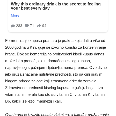
Fermentiranje kupusa prastara je praksa koja datira više od
2000 godina u Kini, gdje se izvorno koristio za konzerviranje
hrane. Dok se komercijalno proizvedeni kiseli kupus danas
može lako pronaći, okus domaćeg kiselog kupusa,
napravljenog s pažnjom i ljubavlju, nema premca. Ovo divno
jelo pruža značajne nutritivne prednosti, što ga čini pravim
blagom prirode za one koji strastveno drže do zdravlja.
Zdravstvene prednosti kiselog kupusa uključuju bogatstvo
vitamina i minerala kao što su vitamin C, vitamin K, vitamin
B6, kalcij, željezo, magnezij i kalij.
Ova hrana je izrazito bogata vlaknima, a također pruža manje