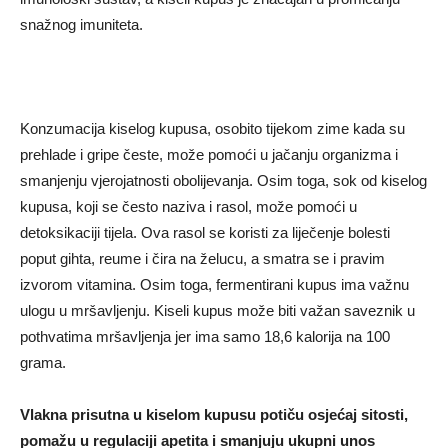
snažnog imuniteta.
Konzumacija kiselog kupusa, osobito tijekom zime kada su
prehlade i gripe česte, može pomoći u jačanju organizma i
smanjenju vjerojatnosti obolijevanja. Osim toga, sok od kiselog
kupusa, koji se često naziva i rasol, može pomoći u
detoksikaciji tijela. Ova rasol se koristi za liječenje bolesti
poput gihta, reume i čira na želucu, a smatra se i pravim
izvorom vitamina. Osim toga, fermentirani kupus ima važnu
ulogu u mršavljenju. Kiseli kupus može biti važan saveznik u
pothvatima mršavljenja jer ima samo 18,6 kalorija na 100
grama.
Vlakna prisutna u kiselom kupusu potiču osjećaj sitosti,
pomažu u regulaciji apetita i smanjuju ukupni unos