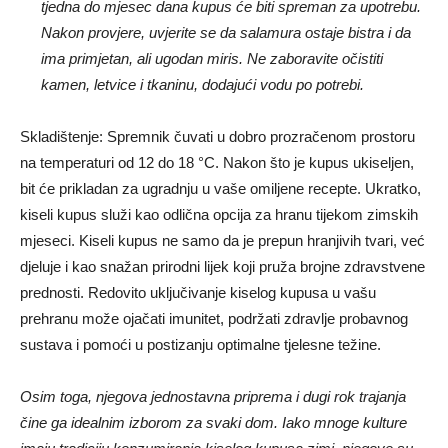
tjedna do mjesec dana kupus će biti spreman za upotrebu.
Nakon provjere, uvjerite se da salamura ostaje bistra i da
ima primjetan, ali ugodan miris. Ne zaboravite očistiti
kamen, letvice i tkaninu, dodajući vodu po potrebi.
Skladištenje: Spremnik čuvati u dobro prozračenom prostoru
na temperaturi od 12 do 18 °C. Nakon što je kupus ukiseljen,
bit će prikladan za ugradnju u vaše omiljene recepte. Ukratko,
kiseli kupus služi kao odlična opcija za hranu tijekom zimskih
mjeseci. Kiseli kupus ne samo da je prepun hranjivih tvari, već
djeluje i kao snažan prirodni lijek koji pruža brojne zdravstvene
prednosti. Redovito uključivanje kiselog kupusa u vašu
prehranu može ojačati imunitet, podržati zdravlje probavnog
sustava i pomoći u postizanju optimalne tjelesne težine.
Osim toga, njegova jednostavna priprema i dugi rok trajanja
čine ga idealnim izborom za svaki dom. Iako mnoge kulture