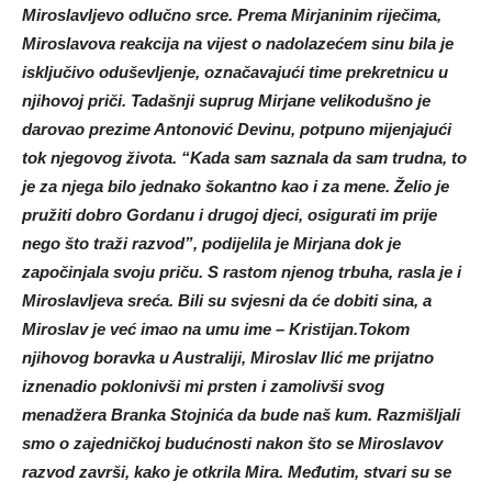
Miroslavljevo odlučno srce. Prema Mirjaninim riječima,
Miroslavova reakcija na vijest o nadolazećem sinu bila je
isključivo oduševljenje, označavajući time prekretnicu u
njihovoj priči. Tadašnji suprug Mirjane velikodušno je
darovao prezime Antonović Devinu, potpuno mijenjajući
tok njegovog života. “Kada sam saznala da sam trudna, to
je za njega bilo jednako šokantno kao i za mene. Želio je
pružiti dobro Gordanu i drugoj djeci, osigurati im prije
nego što traži razvod”, podijelila je Mirjana dok je
započinjala svoju priču. S rastom njenog trbuha, rasla je i
Miroslavljeva sreća. Bili su svjesni da će dobiti sina, a
Miroslav je već imao na umu ime – Kristijan.Tokom
njihovog boravka u Australiji, Miroslav Ilić me prijatno
iznenadio poklonivši mi prsten i zamolivši svog
menadžera Branka Stojnića da bude naš kum. Razmišljali
smo o zajedničkoj budućnosti nakon što se Miroslavov
razvod završi, kako je otkrila Mira. Međutim, stvari su se