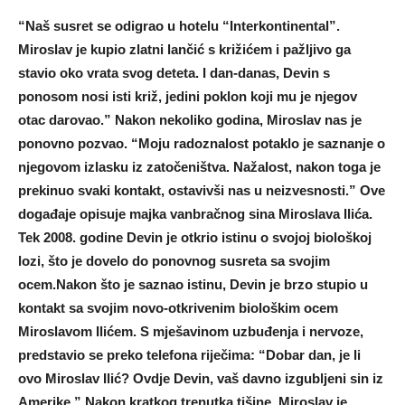
“Naš susret se odigrao u hotelu “Interkontinental”.
Miroslav je kupio zlatni lančić s križićem i pažljivo ga
stavio oko vrata svog deteta. I dan-danas, Devin s
ponosom nosi isti križ, jedini poklon koji mu je njegov
otac darovao.” Nakon nekoliko godina, Miroslav nas je
ponovno pozvao. “Moju radoznalost potaklo je saznanje o
njegovom izlasku iz zatočeništva. Nažalost, nakon toga je
prekinuo svaki kontakt, ostavivši nas u neizvesnosti.” Ove
događaje opisuje majka vanbračnog sina Miroslava Ilića.
Tek 2008. godine Devin je otkrio istinu o svojoj biološkoj
lozi, što je dovelo do ponovnog susreta sa svojim
ocem.Nakon što je saznao istinu, Devin je brzo stupio u
kontakt sa svojim novo-otkrivenim biološkim ocem
Miroslavom Ilićem. S mješavinom uzbuđenja i nervoze,
predstavio se preko telefona riječima: “Dobar dan, je li
ovo Miroslav Ilić? Ovdje Devin, vaš davno izgubljeni sin iz
Amerike.” Nakon kratkog trenutka tišine, Miroslav je