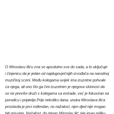
O Miroslavu Iliću zna se apsolutno sve do sada, a to uključuje
i činjenicu da je jedan od najdugovječnijih izvođača na narodnoj
muzičkoj sceni. Među kolegama uvijek ima izuzetne pohvale
za njega, ali ono što ga čini izuzetnim je njegova sklonost da
se ne previše druži s kolegama sa estrade, već je fokusiran na
porodicu i prijatelje.Prije nekoliko dana, unuka Miroslava Ilića
proslavila je prvi rođendan, no nažalost, njen djed nije mogao
biti prisutan. Nažalost, do danas Miroslav Ilić nije imao priliku