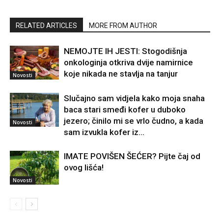
RELATED ARTICLES
MORE FROM AUTHOR
NEMOJTE IH JESTI: Stogodišnja
onkologinja otkriva dvije namirnice
koje nikada ne stavlja na tanjur
Novosti
Slučajno sam vidjela kako moja snaha
baca stari smeđi kofer u duboko
jezero; činilo mi se vrlo čudno, a kada
Novosti
sam izvukla kofer iz...
IMATE POVIŠEN ŠEĆER? Pijte čaj od
ovog lišća!
Novosti