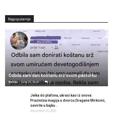
Najpopularnije
Odbila sam dati kostanu srz svom pastorku
Portal
-
June 23, 2026
0
Jelka do plafona, ukrasi kao iz snova:
Praznična magija u dvorcu Dragane Mirković,
zavirite u bajku..
December 25, 2023