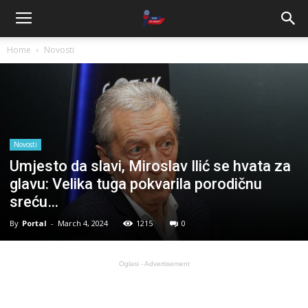
Home
Novosti
Novosti
Umjesto da slavi, Miroslav Ilić se hvata za
glavu: Velika tuga pokvarila porodičnu
sreću…
By
Portal
-
March 4, 2024
1215
0
Oglasi - Advertisement