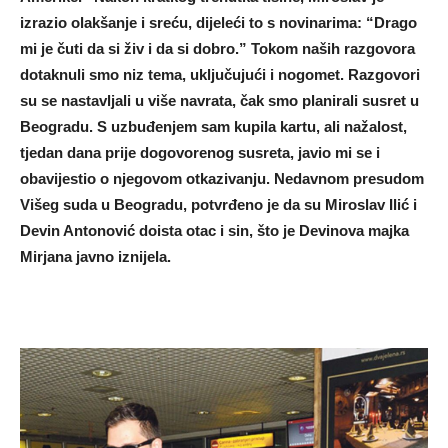
izrazio olakšanje i sreću, dijeleći to s novinarima: “Drago
mi je čuti da si živ i da si dobro.” Tokom naših razgovora
dotaknuli smo niz tema, uključujući i nogomet. Razgovori
su se nastavljali u više navrata, čak smo planirali susret u
Beogradu. S uzbuđenjem sam kupila kartu, ali nažalost,
tjedan dana prije dogovorenog susreta, javio mi se i
obavijestio o njegovom otkazivanju. Nedavnom presudom
Višeg suda u Beogradu, potvrđeno je da su Miroslav Ilić i
Devin Antonović doista otac i sin, što je Devinova majka
Mirjana javno iznijela.