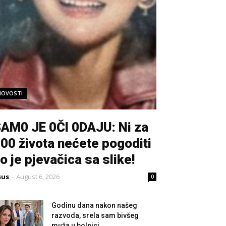
NOVOSTI
AM0 JE 0Čl 0DAJU: Ni za
00 života nećete pogoditi
o je pjevačica sa slike!
sus
-
August 6, 2026
0
Godinu dana nakon našeg
razvoda, srela sam bivšeg
muža u bolnici....