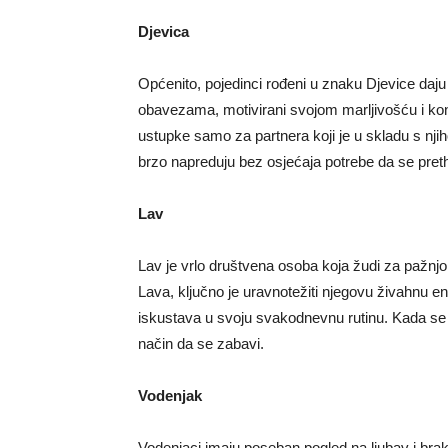
Djevica
Općenito, pojedinci rođeni u znaku Djevice daju p
obavezama, motivirani svojom marljivošću i kon
ustupke samo za partnera koji je u skladu s njih
brzo napreduju bez osjećaja potrebe da se pret
Lav
Lav je vrlo društvena osoba koja žudi za pažnjo
Lava, ključno je uravnotežiti njegovu živahnu en
iskustava u svoju svakodnevnu rutinu. Kada se 
način da se zabavi.
Vodenjak
Vodenjaci imaju poseban pogled na ljubav i brak