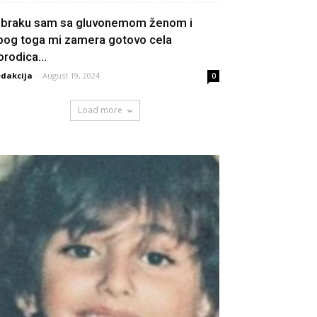
 braku sam sa gluvonemom ženom i
bog toga mi zamera gotovo cela
orodica...
dakcija
-
August 19, 2024
0
Load more