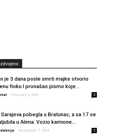
Izdvojeno
in je 3 dana posle smrti majke otvorio
jenu fioku I pronašao pismo koje...
rtal
-
February 6, 2026
0
z Sarajeva pobegla u Bratunac, a sa 17 se
aljubila u Alena: Vozio kamione...
dakcija
-
November 7, 2024
0