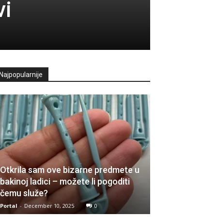
vi
Najpopularnije
Otkrila sam ove bizarne predmete u
bakinoj ladici – možete li pogoditi
čemu služe?
Portal
-
December 10, 2025
0