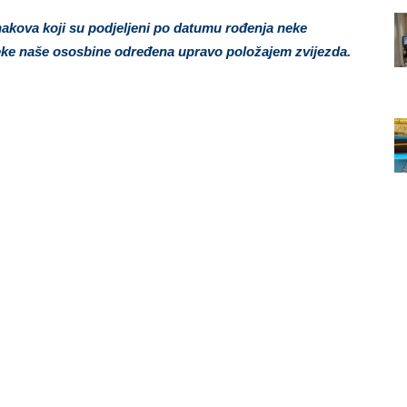
nakova koji su podjeljeni po datumu rođenja neke
 neke naše ososbine određena upravo položajem zvijezda.