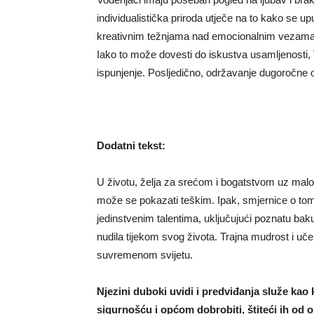
individualistička priroda utječe na to kako se up
kreativnim težnjama nad emocionalnim vezama,
Iako to može dovesti do iskustva usamljenosti, 
ispunjenje. Posljedično, održavanje dugoročne
Dodatni tekst:
U životu, želja za srećom i bogatstvom uz malo 
može se pokazati teškim. Ipak, smjernice o tome 
jedinstvenim talentima, uključujući poznatu bak
nudila tijekom svog života. Trajna mudrost i uče
suvremenom svijetu.
Njezini duboki uvidi i predviđanja služe kao
sigurnošću i općom dobrobiti, štiteći ih od o