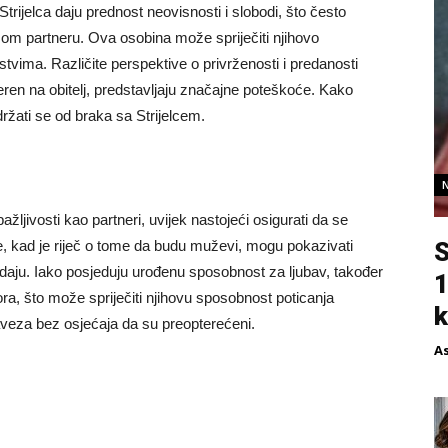
trijelca daju prednost neovisnosti i slobodi, što često
om partneru. Ova osobina može spriječiti njihovo
vima. Različite perspektive o privrženosti i predanosti
jeren na obitelj, predstavljaju značajne poteškoće. Kako
ržati se od braka sa Strijelcem.
ažljivosti kao partneri, uvijek nastojeći osigurati da se
e, kad je riječ o tome da budu muževi, mogu pokazivati ​​
S
 daju. Iako posjeduju urođenu sposobnost za ljubav, također
1
ra, što može spriječiti njihovu sposobnost poticanja
k
aveza bez osjećaja da su preopterećeni.
A