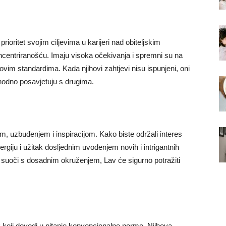
rioritet svojim ciljevima u karijeri nad obiteljskim
centriranošću. Imaju visoka očekivanja i spremni su na
ovim standardima. Kada njihovi zahtjevi nisu ispunjeni, oni
hodno posavjetuju s drugima.
m, uzbuđenjem i inspiracijom. Kako biste održali interes
ergiju i užitak dosljednim uvođenjem novih i intrigantnih
suoči s dosadnim okruženjem, Lav će sigurno potražiti
 koji dovodi u pitanje konvencionalne norme. Njihova