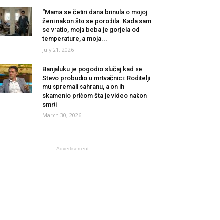
“Mama se četiri dana brinula o mojoj
ženi nakon što se porodila. Kada sam
se vratio, moja beba je gorjela od
temperature, a moja...
July 21, 2026
Banjaluku je pogodio slučaj kad se
Stevo probudio u mrtvačnici: Roditelji
mu spremali sahranu, a on ih
skamenio pričom šta je video nakon
smrti
March 30, 2026
- Advertisement -