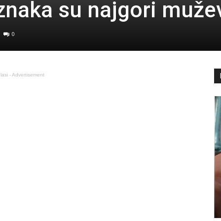
naka su najgori muže
0
lasi - Advertisement