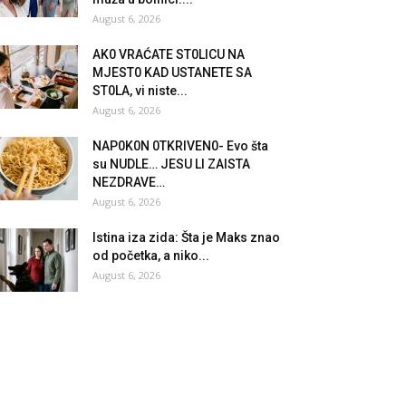
August 6, 2026
AK0 VRAĆATE ST0LlCU NA
MJEST0 KAD USTANETE SA
ST0LA, vi niste...
August 6, 2026
NAP0K0N 0TKRlVEN0- Evo šta
su NUDLE… JESU Ll ZAlSTA
NEZDRAVE…
August 6, 2026
Istina iza zida: Šta je Maks znao
od početka, a niko...
August 6, 2026