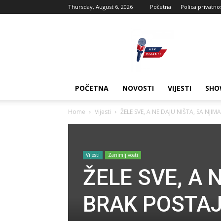
Thursday, August 6, 2026
Početna
Polica privatno
USK
vijesti
POČETNA
NOVOSTI
VIJESTI
SHO
Home
Vijesti
ŽELE SVE, A NE DAJU NIŠTA, SA NJIM
Vijesti
Zanimljivosti
ŽELE SVE, A 
BRAK POSTAJ