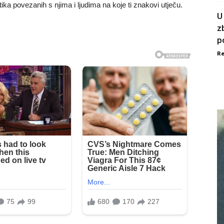
a povezanih s njima i ljudima na koje ti znakovi utječu.
U
z
p
Re