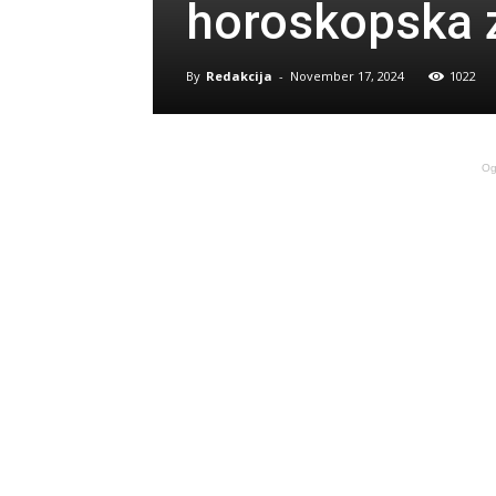
horoskopska z
By
Redakcija
-
November 17, 2024
1022
Og