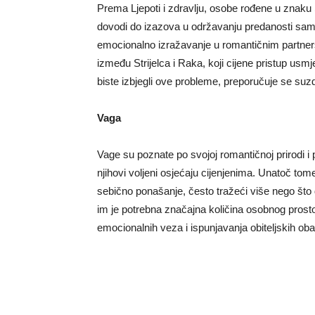
Prema Ljepoti i zdravlju, osobe rođene u znaku S
dovodi do izazova u održavanju predanosti sam
emocionalno izražavanje u romantičnim partnerst
između Strijelca i Raka, koji cijene pristup usm
biste izbjegli ove probleme, preporučuje se suzd
Vaga
Vage su poznate po svojoj romantičnoj prirodi i p
njihovi voljeni osjećaju cijenjenima. Unatoč tom
sebično ponašanje, često tražeći više nego što
im je potrebna značajna količina osobnog prosto
emocionalnih veza i ispunjavanja obiteljskih ob