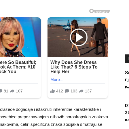
S
n
Po
I
lazeće događaje i istaknuti inherentne karakteristike i
z
, posebice prepoznavanjem njihovih horoskopskih znakova.
Re
znakovima, četiri specifična znaka zodijaka smatraju se