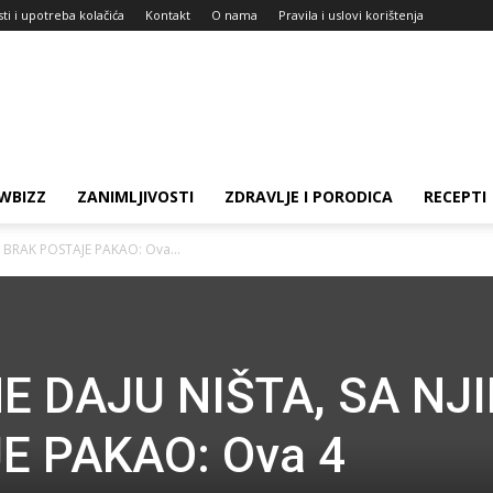
sti i upotreba kolačića
Kontakt
O nama
Pravila i uslovi korištenja
WBIZZ
ZANIMLJIVOSTI
ZDRAVLJE I PORODICA
RECEPTI
A BRAK POSTAJE PAKAO: Ova...
NE DAJU NIŠTA, SA NJ
E PAKAO: Ova 4