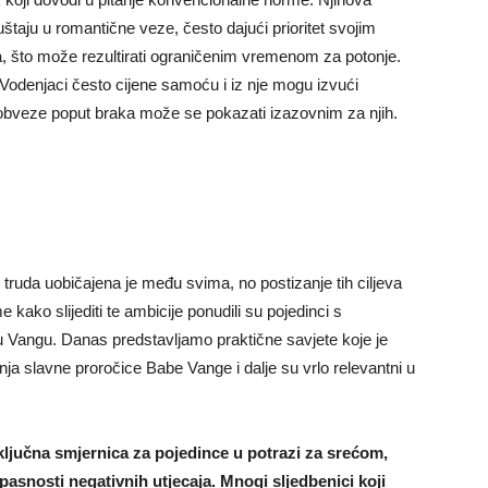
uštaju u romantične veze, često dajući prioritet svojim
 što može rezultirati ograničenim vremenom za potonje.
Vodenjaci često cijene samoću i iz nje mogu izvući
 obveze poput braka može se pokazati izazovnim za njih.
truda uobičajena je među svima, no postizanje tih ciljeva
kako slijediti te ambicije ponudili su pojedinci s
u Vangu. Danas predstavljamo praktične savjete koje je
nja slavne proročice Babe Vange i dalje su vrlo relevantni u
 ključna smjernica za pojedince u potrazi za srećom,
pasnosti negativnih utjecaja. Mnogi sljedbenici koji