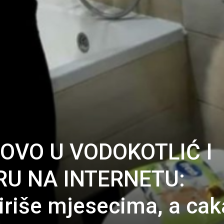
 OVO U VODOKOTLIĆ I
RU NA INTERNETU:
miriše mjesecima, a cak