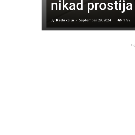
nikad prostija
By
Redakcija
-
September 29, 2024
1792
Og