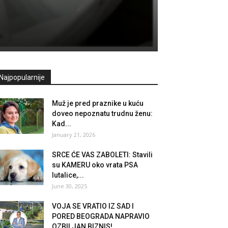
Najpopularnije
Muž je pred praznike u kuću
doveo nepoznatu trudnu ženu:
Kad...
January 21, 2026
SRCE ĆE VAS ZABOLETI: Stavili
su KAMERU oko vrata PSA
lutalice,...
June 30, 2025
VOJA SE VRATIO IZ SAD I
PORED BEOGRADA NAPRAVIO
OZBILJAN BIZNIS!...