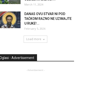
March 11, 2024
DANAS OVU STVAR NI POD
TAČKOM RAZNO NE UZIMAJTE
U RUKE!...
February 5, 2026
Load more
Oglasi - Advertisement
- Advertisement -