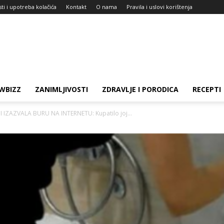
sti i upotreba kolačića
Kontakt
O nama
Pravila i uslovi korištenja
WBIZZ
ZANIMLJIVOSTI
ZDRAVLJE I PORODICA
RECEPTI
IZAZVALA BURU NA INTERNETU: Kupatilo joj...