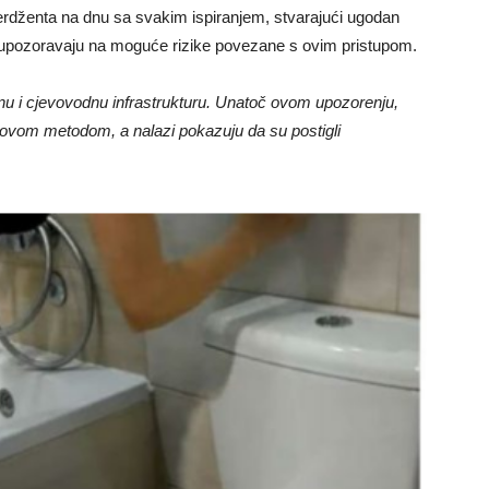
erdženta na dnu sa svakim ispiranjem, stvarajući ugodan
i upozoravaju na moguće rizike povezane s ovim pristupom.
ernu i cjevovodnu infrastrukturu. Unatoč ovom upozorenju,
 s ovom metodom, a nalazi pokazuju da su postigli