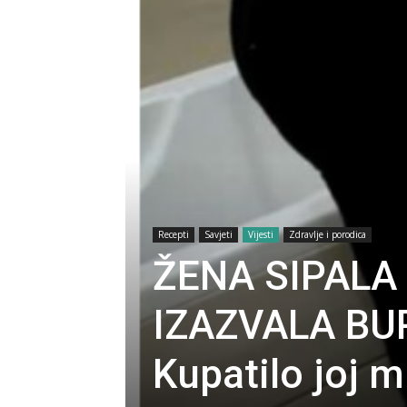
Recepti
Savjeti
Vijesti
Zdravlje i porodica
ŽENA SIPALA
IZAZVALA BU
Kupatilo joj 