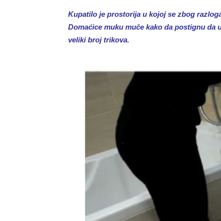
Kupatilo je prostorija u kojoj se zbog razloga
Domaćice muku muče kako da postignu da u n
veliki broj trikova.