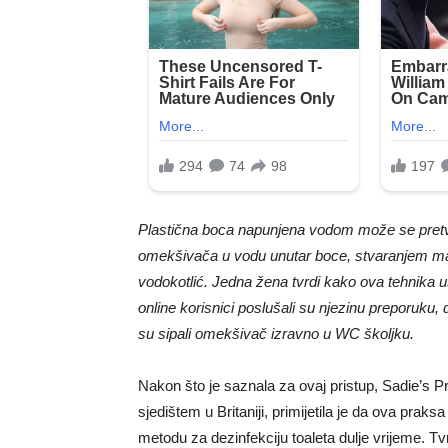
Plastična boca napunjena vodom može se pretvo
omekšivača u vodu unutar boce, stvaranjem ma
vodokotlić. Jedna žena tvrdi kako ova tehnika u
online korisnici poslušali su njezinu preporuku, 
su sipali omekšivač izravno u WC školjku.
Nakon što je saznala za ovaj pristup, Sadie’s P
sjedištem u Britaniji, primijetila je da ova praksa
metodu za dezinfekciju toaleta dulje vrijeme. Tv