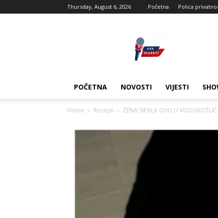
Thursday, August 6, 2026
Početna
Polica privatno
USK
vijesti
POČETNA
NOVOSTI
VIJESTI
SHO
Home
Recepti
ŽENA SIPALA OVO U VODOKOTLIĆ I 