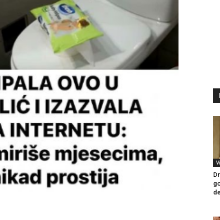
V
Dr
go
de