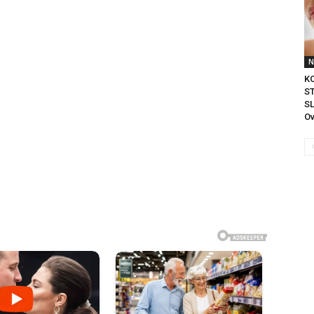
N
K
S
S
Ov