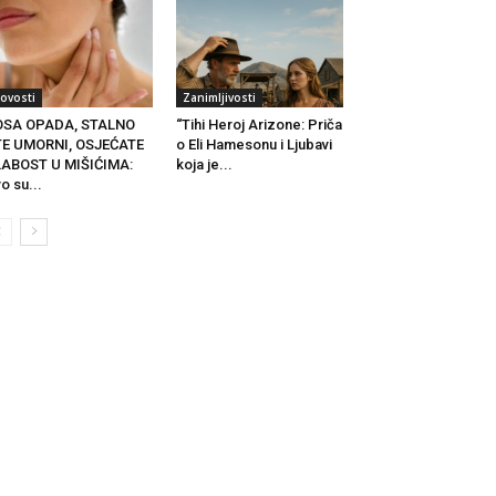
ovosti
Zanimljivosti
OSA OPADA, STALNO
“Tihi Heroj Arizone: Priča
TE UMORNI, OSJEĆATE
o Eli Hamesonu i Ljubavi
LABOST U MIŠIĆIMA:
koja je...
o su...