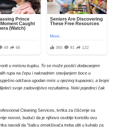
riti u mirisnu kupku. To se može postići dodavanjem
lih rupa na čepu i naknadnim stavljanjem boce u
spješno održava ugodan miris u njezinoj kupaonici, a brojni
dijeleći svoje zadovoljstvo rezultatima. Neki pojedinci čak
rofessional Cleaning Services, tvrtka za čišćenje sa
 nije novost, budući da je njihovo osoblje koristilo ovu
rtka navodi da “šalicu omekšivača treba uliti u kuhalo za