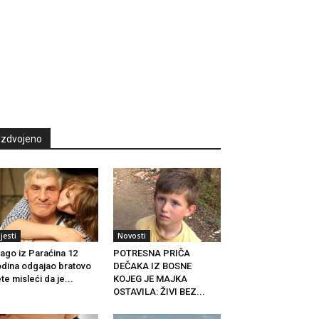
Izdvojeno
ijesti
Novosti
ago iz Paraćina 12
POTRESNA PRIČA
dina odgajao bratovo
DEČAKA IZ BOSNE
te misleći da je...
KOJEG JE MAJKA
OSTAVILA: ŽIVI BEZ...