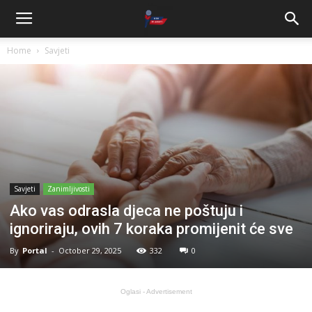
Home
Savjeti
Savjeti
Zanimljivosti
Ako vas odrasla djeca ne poštuju i
ignoriraju, ovih 7 koraka promijenit će sve
By
Portal
-
October 29, 2025
332
0
Oglasi - Advertisement