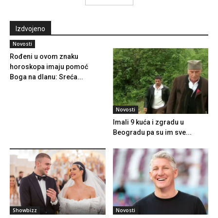
Izdvojeno
Novosti
Rođeni u ovom znaku
horoskopa imaju pomoć
Boga na dlanu: Sreća...
Novosti
Imali 9 kuća i zgradu u
Beogradu pa su im sve...
Showbizz
Novosti