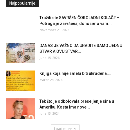
Najpopularnije
Tražili ste SAVRŠEN ČOKOLADNI KOLAČ? –
Potraga je završena, donosimo vam...
November 21, 2023
DANAS JE VAŽNO DA URADITE SAMO JEDNU
STVAR A OVU STVAR...
June 15, 2026
Knjiga koja nije smela biti ukradena….
March 24, 2026
Tek što je odbolovala preseljenje sina u
Ameriku, Kosta ima nove...
June 13, 2024
Load more