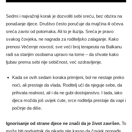
Sedmi i najvažniji korak je dozvoliti sebi sreću, bez obzira na
ponašanje djece. Društvo često poručuje da majčina ili očeva
sreća zavisi od potomaka. Ali to je iluzija. Sreća je pravo
svakog čovjeka, ne nagrada za roditeljsko zalaganje. Kako
prenosi
Večernje novosti
, sve veći broj terapeuta na Balkanu
radi sa starijim osobama upravo na tome – da shvate kako
ljubav prema sebi nije sebičnost, već ozdravljenje.
Kada se ovih sedam koraka primijeni, bol ne nestaje preko
noći, ali prestaje da vlada. Roditelj uči da njeguje sebe, da
prihvata realnost, ali i da ne gubi dostojanstvo. I tada, iako
djeca možda još uvijek ćute, srce roditelja prestaje da vapi i
počinje da diše.
Ignorisanje od strane djece ne znači da je život završen.
To
može biti podsjetnik da nikada nije kasno da čovjek pronađe