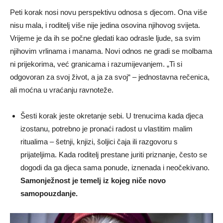
Peti korak nosi novu perspektivu odnosa s djecom. Ona više
nisu mala, i roditelj više nije jedina osovina njihovog svijeta.
Vrijeme je da ih se počne gledati kao odrasle ljude, sa svim
njihovim vrlinama i manama. Novi odnos ne gradi se molbama
ni prijekorima, već granicama i razumijevanjem. „Ti si
odgovoran za svoj život, a ja za svoj“ – jednostavna rečenica,
ali moćna u vraćanju ravnoteže.
Šesti korak jeste okretanje sebi. U trenucima kada djeca
izostanu, potrebno je pronaći radost u vlastitim malim
ritualima – šetnji, knjizi, šoljici čaja ili razgovoru s
prijateljima. Kada roditelj prestane juriti priznanje, često se
dogodi da ga djeca sama ponude, iznenada i neočekivano.
Samonježnost je temelj iz kojeg niče novo
samopouzdanje.