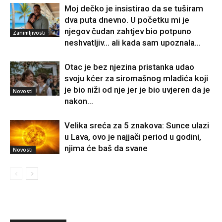
Moj dečko je insistirao da se tuširam
dva puta dnevno. U početku mi je
njegov čudan zahtjev bio potpuno
Zanimljivosti
neshvatljiv… ali kada sam upoznala...
Otac je bez njezina pristanka udao
svoju kćer za siromašnog mladića koji
je bio niži od nje jer je bio uvjeren da je
Novosti
nakon...
Velika sreća za 5 znakova: Sunce ulazi
u Lava, ovo je najjači period u godini,
njima će baš da svane
Novosti