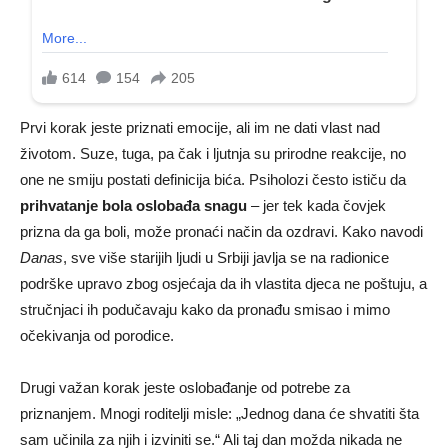
Prvi korak jeste priznati emocije, ali im ne dati vlast nad
životom. Suze, tuga, pa čak i ljutnja su prirodne reakcije, no
one ne smiju postati definicija bića. Psiholozi često ističu da
prihvatanje bola oslobađa snagu
– jer tek kada čovjek
prizna da ga boli, može pronaći način da ozdravi. Kako navodi
Danas
, sve više starijih ljudi u Srbiji javlja se na radionice
podrške upravo zbog osjećaja da ih vlastita djeca ne poštuju, a
stručnjaci ih podučavaju kako da pronađu smisao i mimo
očekivanja od porodice.
Drugi važan korak jeste oslobađanje od potrebe za
priznanjem. Mnogi roditelji misle: „Jednog dana će shvatiti šta
sam učinila za njih i izviniti se.“ Ali taj dan možda nikada ne