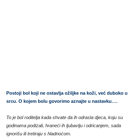
Postoji bol koji ne ostavlja ožiljke na koži, već duboko u
srcu. O kojem bolu govorimo aznajte u nastavku….
To je bol roditelja kada shvate da ih odrasla djeca, koju su
godinama podizali, hraneći ih ljubavlju i odricanjem, sada
ignorišu ili tretiraju s hladnoćom.