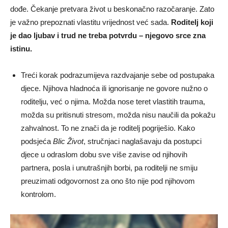
dođe. Čekanje pretvara život u beskonačno razočaranje. Zato
je važno prepoznati vlastitu vrijednost već sada.
Roditelj koji
je dao ljubav i trud ne treba potvrdu – njegovo srce zna
istinu.
Treći korak podrazumijeva razdvajanje sebe od postupaka
djece. Njihova hladnoća ili ignorisanje ne govore nužno o
roditelju, već o njima. Možda nose teret vlastitih trauma,
možda su pritisnuti stresom, možda nisu naučili da pokažu
zahvalnost. To ne znači da je roditelj pogriješio. Kako
podsjeća
Blic Život
, stručnjaci naglašavaju da postupci
djece u odraslom dobu sve više zavise od njihovih
partnera, posla i unutrašnjih borbi, pa roditelji ne smiju
preuzimati odgovornost za ono što nije pod njihovom
kontrolom.