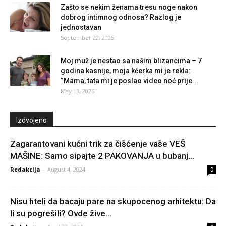
Zašto se nekim ženama tresu noge nakon
dobrog intimnog odnosa? Razlog je
jednostavan
September 22, 2025
Moj muž je nestao sa našim blizancima – 7
godina kasnije, moja kćerka mi je rekla:
“Mama, tata mi je poslao video noć prije...
May 13, 2026
Izdvojeno
Zagarantovani kućni trik za čišćenje vaše VEŠ
MAŠINE: Samo sipajte 2 PAKOVANJA u bubanj...
Redakcija
-
August 4, 2024
0
Nisu hteli da bacaju pare na skupocenog arhitektu: Da
li su pogrešili? Ovde žive...