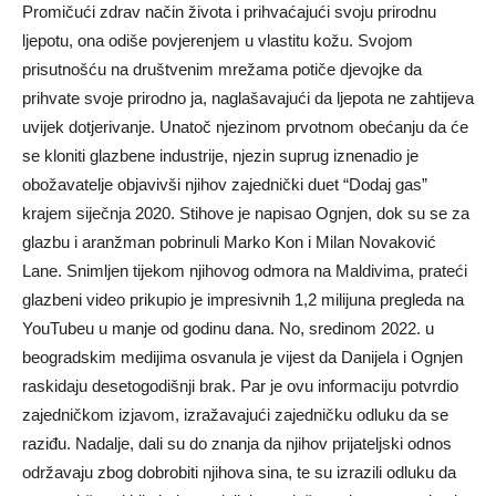
Promičući zdrav način života i prihvaćajući svoju prirodnu
ljepotu, ona odiše povjerenjem u vlastitu kožu. Svojom
prisutnošću na društvenim mrežama potiče djevojke da
prihvate svoje prirodno ja, naglašavajući da ljepota ne zahtijeva
uvijek dotjerivanje. Unatoč njezinom prvotnom obećanju da će
se kloniti glazbene industrije, njezin suprug iznenadio je
obožavatelje objavivši njihov zajednički duet “Dodaj gas”
krajem siječnja 2020. Stihove je napisao Ognjen, dok su se za
glazbu i aranžman pobrinuli Marko Kon i Milan Novaković
Lane. Snimljen tijekom njihovog odmora na Maldivima, prateći
glazbeni video prikupio je impresivnih 1,2 milijuna pregleda na
YouTubeu u manje od godinu dana. No, sredinom 2022. u
beogradskim medijima osvanula je vijest da Danijela i Ognjen
raskidaju desetogodišnji brak. Par je ovu informaciju potvrdio
zajedničkom izjavom, izražavajući zajedničku odluku da se
raziđu. Nadalje, dali su do znanja da njihov prijateljski odnos
održavaju zbog dobrobiti njihova sina, te su izrazili odluku da