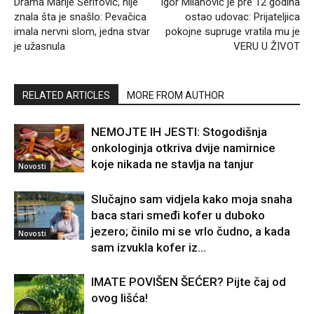
Drama Marije Šerifović, nije
Igor Milanović je pre 12 godina
znala šta je snašlo: Pevačica
ostao udovac: Prijateljica
imala nervni slom, jedna stvar
pokojne supruge vratila mu je
je užasnula
VERU U ŽIVOT
RELATED ARTICLES
MORE FROM AUTHOR
NEMOJTE IH JESTI: Stogodišnja
onkologinja otkriva dvije namirnice
koje nikada ne stavlja na tanjur
Novosti
Slučajno sam vidjela kako moja snaha
baca stari smeđi kofer u duboko
jezero; činilo mi se vrlo čudno, a kada
Novosti
sam izvukla kofer iz...
IMATE POVIŠEN ŠEĆER? Pijte čaj od
ovog lišća!