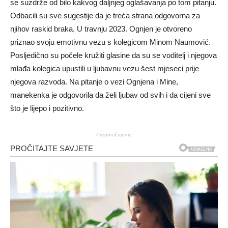
se suzdrže od bilo kakvog daljnjeg oglašavanja po tom pitanju.
Odbacili su sve sugestije da je treća strana odgovorna za
njihov raskid braka. U travnju 2023. Ognjen je otvoreno
priznao svoju emotivnu vezu s kolegicom Minom Naumović.
Posljedično su počele kružiti glasine da su se voditelj i njegova
mlađa kolegica upustili u ljubavnu vezu šest mjeseci prije
njegova razvoda. Na pitanje o vezi Ognjena i Mine,
manekenka je odgovorila da želi ljubav od svih i da cijeni sve
što je lijepo i pozitivno.
Preporučujemo