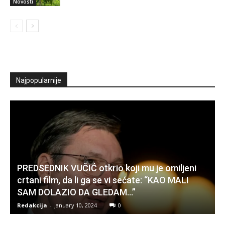
Novosti
Najpopularnije
PREDSEDNIK VUČIĆ otkrio koji mu je omiljeni
crtani film, da li ga se vi sećate: “KAO MALI
SAM DOLAZIO DA GLEDAM…”
Redakcija
-
January 10, 2024
0