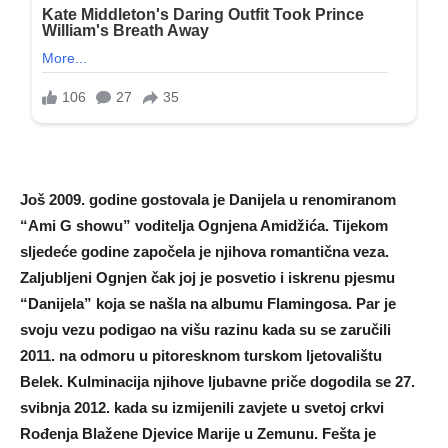
Još 2009. godine gostovala je Danijela u renomiranom
“Ami G showu” voditelja Ognjena Amidžića. Tijekom
sljedeće godine započela je njihova romantična veza.
Zaljubljeni Ognjen čak joj je posvetio i iskrenu pjesmu
“Danijela” koja se našla na albumu Flamingosa. Par je
svoju vezu podigao na višu razinu kada su se zaručili
2011. na odmoru u pitoresknom turskom ljetovalištu
Belek. Kulminacija njihove ljubavne priče dogodila se 27.
svibnja 2012. kada su izmijenili zavjete u svetoj crkvi
Rođenja Blažene Djevice Marije u Zemunu. Fešta je