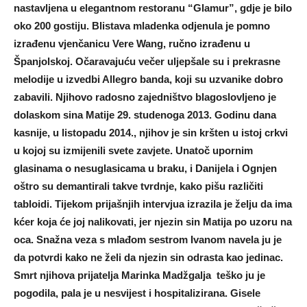
nastavljena u elegantnom restoranu “Glamur”, gdje je bilo
oko 200 gostiju. Blistava mladenka odjenula je pomno
izrađenu vjenčanicu Vere Wang, ručno izrađenu u
Španjolskoj. Očaravajuću večer uljepšale su i prekrasne
melodije u izvedbi Allegro banda, koji su uzvanike dobro
zabavili. Njihovo radosno zajedništvo blagoslovljeno je
dolaskom sina Matije 29. studenoga 2013. Godinu dana
kasnije, u listopadu 2014., njihov je sin kršten u istoj crkvi
u kojoj su izmijenili svete zavjete. Unatoč upornim
glasinama o nesuglasicama u braku, i Danijela i Ognjen
oštro su demantirali takve tvrdnje, kako pišu različiti
tabloidi. Tijekom prijašnjih intervjua izrazila je želju da ima
kćer koja će joj nalikovati, jer njezin sin Matija po uzoru na
oca. Snažna veza s mlađom sestrom Ivanom navela ju je
da potvrdi kako ne želi da njezin sin odrasta kao jedinac.
Smrt njihova prijatelja Marinka Madžgalja teško ju je
pogodila, pala je u nesvijest i hospitalizirana. Gisele