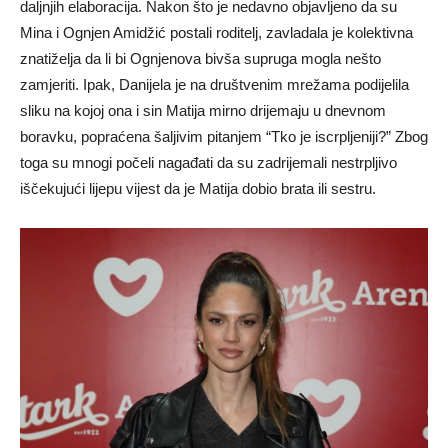
daljnjih elaboracija. Nakon što je nedavno objavljeno da su
Mina i Ognjen Amidžić postali roditelj, zavladala je kolektivna
znatiželja da li bi Ognjenova bivša supruga mogla nešto
zamjeriti. Ipak, Danijela je na društvenim mrežama podijelila
sliku na kojoj ona i sin Matija mirno drijemaju u dnevnom
boravku, popraćena šaljivim pitanjem “Tko je iscrpljeniji?” Zbog
toga su mnogi počeli nagađati da su zadrijemali nestrpljivo
iščekujući lijepu vijest da je Matija dobio brata ili sestru.