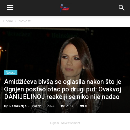
Home
Novosti
Novosti
Amidžićeva bivša se oglasila nakon što je
Ognjen postao otac po drugi put: Ovakvoj
DANIJELINOJ reakciji se niko nije nadao
By
Redakcija
-
March 13, 2024
2937
0
Oglasi - Advertisement