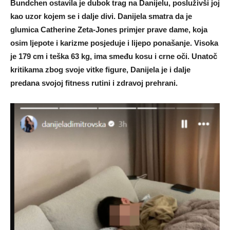
Bundchen ostavila je dubok trag na Danijelu, posluživši joj
kao uzor kojem se i dalje divi. Danijela smatra da je
glumica Catherine Zeta-Jones primjer prave dame, koja
osim ljepote i karizme posjeduje i lijepo ponašanje. Visoka
je 179 cm i teška 63 kg, ima smeđu kosu i crne oči. Unatoč
kritikama zbog svoje vitke figure, Danijela je i dalje
predana svojoj fitness rutini i zdravoj prehrani.