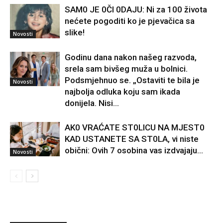
SAM0 JE 0Čl 0DAJU: Ni za 100 života
nećete pogoditi ko je pjevačica sa
slike!
Novosti
Godinu dana nakon našeg razvoda,
srela sam bivšeg muža u bolnici.
Podsmjehnuo se. „Ostaviti te bila je
Novosti
najbolja odluka koju sam ikada
donijela. Nisi...
AK0 VRAĆATE ST0LlCU NA MJEST0
KAD USTANETE SA ST0LA, vi niste
obični: Ovih 7 osobina vas izdvajaju…
Novosti