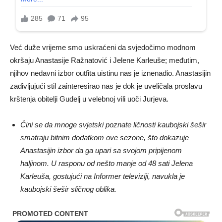
Već duže vrijeme smo uskraćeni da svjedočimo modnom
okršaju Anastasije Ražnatović i Jelene Karleuše; međutim,
njihov nedavni izbor outfita uistinu nas je iznenadio. Anastasijin
zadivljujući stil zainteresirao nas je dok je uveličala proslavu
krštenja obitelji Gudelj u velebnoj vili uoči Jurjeva.
Čini se da mnoge svjetski poznate ličnosti kaubojski šešir
smatraju bitnim dodatkom ove sezone, što dokazuje
Anastasijin izbor da ga upari sa svojom pripijenom
haljinom. U rasponu od nešto manje od 48 sati Jelena
Karleuša, gostujući na Informer televiziji, navukla je
kaubojski šešir sličnog oblika.