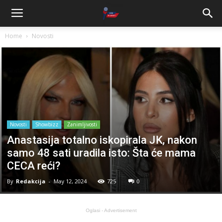
Home
Novosti
Novosti
Showbizz
Zanimljivosti
Anastasija totalno iskopirala JK, nakon
samo 48 sati uradila isto: Šta će mama
CECA reći?
By
Redakcija
-
May 12, 2024
725
0
Oglasi - Advertisement