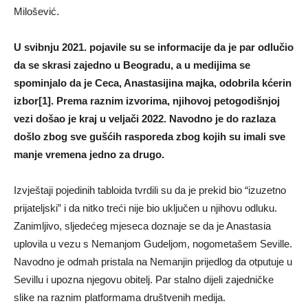
Milošević.
U svibnju 2021. pojavile su se informacije da je par odlučio
da se skrasi zajedno u Beogradu, a u medijima se
spominjalo da je Ceca, Anastasijina majka, odobrila kćerin
izbor[1]. Prema raznim izvorima, njihovoj petogodišnjoj
vezi došao je kraj u veljači 2022. Navodno je do razlaza
došlo zbog sve gušćih rasporeda zbog kojih su imali sve
manje vremena jedno za drugo.
Izvještaji pojedinih tabloida tvrdili su da je prekid bio “izuzetno
prijateljski” i da nitko treći nije bio uključen u njihovu odluku.
Zanimljivo, sljedećeg mjeseca doznaje se da je Anastasia
uplovila u vezu s Nemanjom Gudeljom, nogometašem Seville.
Navodno je odmah pristala na Nemanjin prijedlog da otputuje u
Sevillu i upozna njegovu obitelj. Par stalno dijeli zajedničke
slike na raznim platformama društvenih medija.