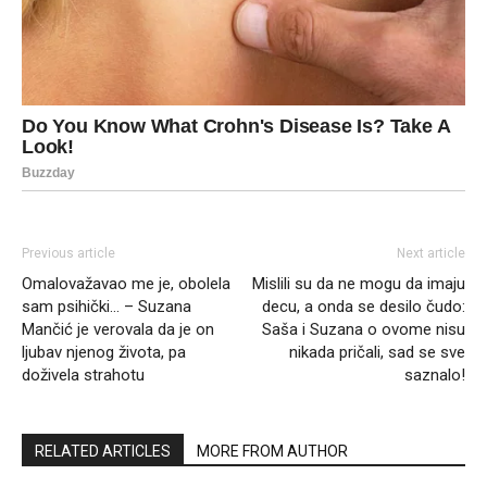
Previous article
Next article
Omalovažavao me je, obolela
Mislili su da ne mogu da imaju
sam psihički… – Suzana
decu, a onda se desilo čudo:
Mančić je verovala da je on
Saša i Suzana o ovome nisu
ljubav njenog života, pa
nikada pričali, sad se sve
doživela strahotu
saznalo!
RELATED ARTICLES
MORE FROM AUTHOR