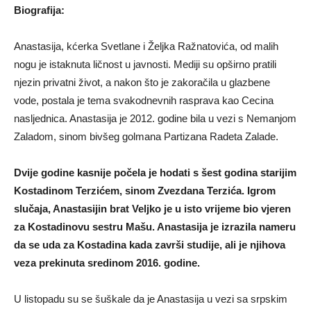
Biografija:
Anastasija, kćerka Svetlane i Željka Ražnatovića, od malih
nogu je istaknuta ličnost u javnosti. Mediji su opširno pratili
njezin privatni život, a nakon što je zakoračila u glazbene
vode, postala je tema svakodnevnih rasprava kao Cecina
nasljednica. Anastasija je 2012. godine bila u vezi s Nemanjom
Zaladom, sinom bivšeg golmana Partizana Radeta Zalade.
Dvije godine kasnije počela je hodati s šest godina starijim
Kostadinom Terzićem, sinom Zvezdana Terzića. Igrom
slučaja, Anastasijin brat Veljko je u isto vrijeme bio vjeren
za Kostadinovu sestru Mašu. Anastasija je izrazila nameru
da se uda za Kostadina kada završi studije, ali je njihova
veza prekinuta sredinom 2016. godine.
U listopadu su se šuškale da je Anastasija u vezi sa srpskim