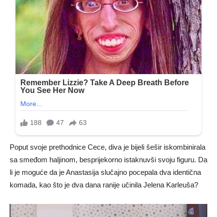
Poput svoje prethodnice Cece, diva je bijeli šešir iskombinirala
sa smeđom haljinom, besprijekorno istaknuvši svoju figuru. Da
li je moguće da je Anastasija slučajno pocepala dva identična
komada, kao što je dva dana ranije učinila Jelena Karleuša?