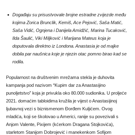
Događaju su prisustvovale brojne estradne zvijezde među
kojima Zorica Brunclik, Kemiš, Ace Pejović, Saša Matić,
Saša Vidić, Ognjena i Danijela Amidžić, Marina Tucaković,
Ilda Šaulić, Viki Miljković i Marijana Mateus koja je
doputovala direktno iz Londona. Anastasia je od majke
dobila par naušnica koje je njezin otac pomno birao kad se
rodila.
Popularnost na društvenim mrežama stekla je duhovita
kampanja pod nazivom “Kupim dar za Anastasijino
punoljetstvo” koja je privukla oko 80.000 sudionika. U proljeće
2021. domaćim tabloidima kružila je vijest o Anastasijinoj
ljubavnoj vezi s biznismenom Đorđem Kuljićem. Ovog
mladića, koji se školovao u Americi, ranije su povezivali s
Anjom Valente, Pixijem (kćerkom Dragana Stojkovića),
starletom Stanijom Dobrojević i manekenkom Sofijom