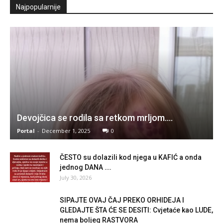
Najpopularnije
Devojčica se rodila sa retkom mrljom….
Portal
-
December 1, 2025
0
ČESTO su dolazili kod njega u KAFIĆ a onda
jednog DANA ….
July 30, 2026
SIPAJTE OVAJ ČAJ PREKO ORHIDEJA I
GLEDAJTE ŠTA ĆE SE DESITI: Cvjetaće kao LUDE,
nema boljeg RASTVORA