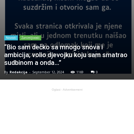
Novosti
Zanimljivosti
“Bio sam dečko sa mnogo snova i
ambicija, volio djevojku koju sam smatrao
sudbinom a onda…”
By
Redakcija
-
September 12, 2024
1169
0
Oglasi - Advertisement