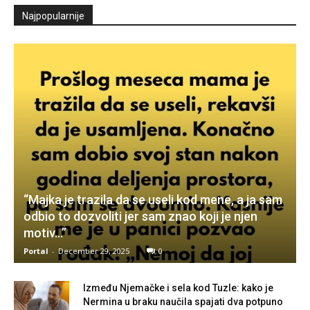
Najpopularnije
“Majka je trazila da se useli kod mene, a ja sam
odbio to dozvoliti jer sam znao koji je njen
motiv…”
Portal
-
December 29, 2025
0
Između Njemačke i sela kod Tuzle: kako je
Nermina u braku naučila spajati dva potpuno