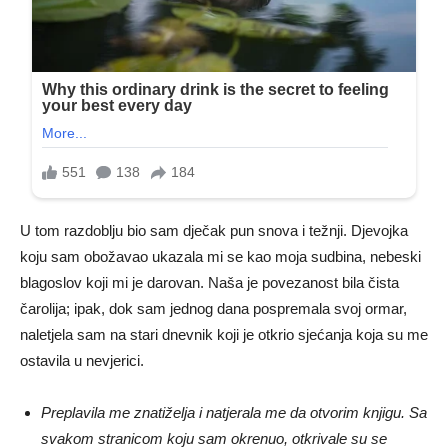
U tom razdoblju bio sam dječak pun snova i težnji. Djevojka
koju sam obožavao ukazala mi se kao moja sudbina, nebeski
blagoslov koji mi je darovan. Naša je povezanost bila čista
čarolija; ipak, dok sam jednog dana pospremala svoj ormar,
naletjela sam na stari dnevnik koji je otkrio sjećanja koja su me
ostavila u nevjerici.
Preplavila me znatiželja i natjerala me da otvorim knjigu. Sa
svakom stranicom koju sam okrenuo, otkrivale su se