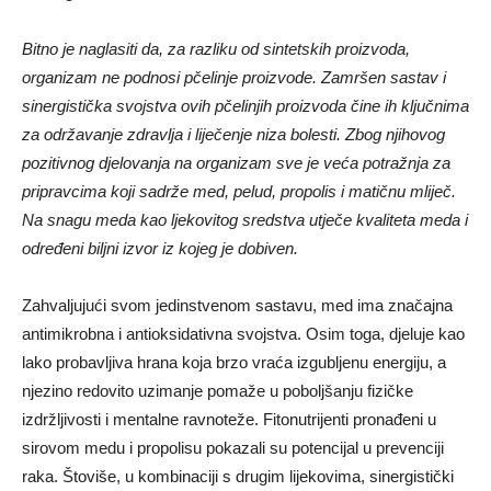
Bitno je naglasiti da, za razliku od sintetskih proizvoda,
organizam ne podnosi pčelinje proizvode. Zamršen sastav i
sinergistička svojstva ovih pčelinjih proizvoda čine ih ključnima
za održavanje zdravlja i liječenje niza bolesti. Zbog njihovog
pozitivnog djelovanja na organizam sve je veća potražnja za
pripravcima koji sadrže med, pelud, propolis i matičnu mliječ.
Na snagu meda kao ljekovitog sredstva utječe kvaliteta meda i
određeni biljni izvor iz kojeg je dobiven.
Zahvaljujući svom jedinstvenom sastavu, med ima značajna
antimikrobna i antioksidativna svojstva. Osim toga, djeluje kao
lako probavljiva hrana koja brzo vraća izgubljenu energiju, a
njezino redovito uzimanje pomaže u poboljšanju fizičke
izdržljivosti i mentalne ravnoteže. Fitonutrijenti pronađeni u
sirovom medu i propolisu pokazali su potencijal u prevenciji
raka. Štoviše, u kombinaciji s drugim lijekovima, sinergistički