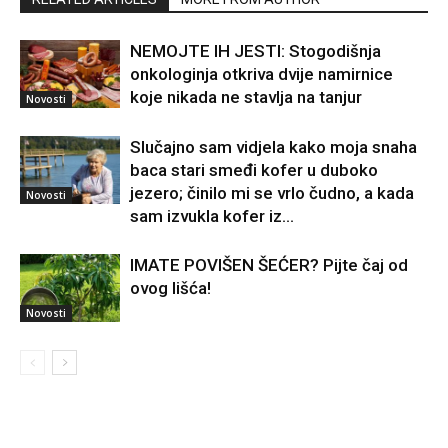
NEMOJTE IH JESTI: Stogodišnja
onkologinja otkriva dvije namirnice
koje nikada ne stavlja na tanjur
Novosti
Slučajno sam vidjela kako moja snaha
baca stari smeđi kofer u duboko
jezero; činilo mi se vrlo čudno, a kada
Novosti
sam izvukla kofer iz...
IMATE POVIŠEN ŠEĆER? Pijte čaj od
ovog lišća!
Novosti