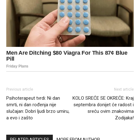
Previous article
Next article
Psihoterapeut tvrdi: Ni dan
KOLO SREĆE SE OKREĆE: Kraj
smrti, ni dan rođenja nije
septembra donijet će radost i
slučajan: Dobri ljudi brzo umiru,
sreću ovim znakovima
a evo i zašto
Zodijaka!
RELATED ARTICLES
MORE FROM AUTHOR