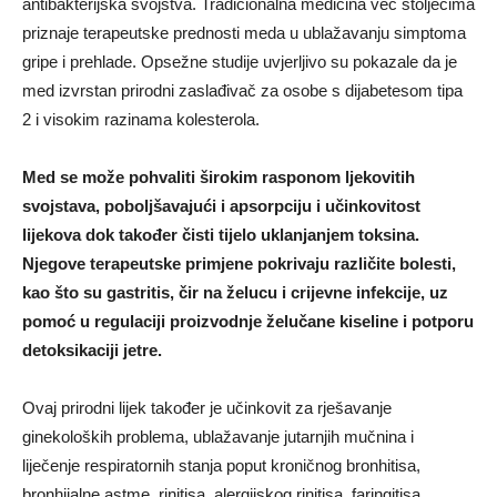
antibakterijska svojstva. Tradicionalna medicina već stoljećima
priznaje terapeutske prednosti meda u ublažavanju simptoma
gripe i prehlade. Opsežne studije uvjerljivo su pokazale da je
med izvrstan prirodni zaslađivač za osobe s dijabetesom tipa
2 i visokim razinama kolesterola.
Med se može pohvaliti širokim rasponom ljekovitih
svojstava, poboljšavajući i apsorpciju i učinkovitost
lijekova dok također čisti tijelo uklanjanjem toksina.
Njegove terapeutske primjene pokrivaju različite bolesti,
kao što su gastritis, čir na želucu i crijevne infekcije, uz
pomoć u regulaciji proizvodnje želučane kiseline i potporu
detoksikaciji jetre.
Ovaj prirodni lijek također je učinkovit za rješavanje
ginekoloških problema, ublažavanje jutarnjih mučnina i
liječenje respiratornih stanja poput kroničnog bronhitisa,
bronhijalne astme, rinitisa, alergijskog rinitisa, faringitisa,