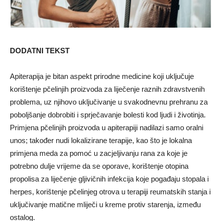
DODATNI TEKST
Apiterapija je bitan aspekt prirodne medicine koji uključuje
korištenje pčelinjih proizvoda za liječenje raznih zdravstvenih
problema, uz njihovo uključivanje u svakodnevnu prehranu za
poboljšanje dobrobiti i sprječavanje bolesti kod ljudi i životinja.
Primjena pčelinjih proizvoda u apiterapiji nadilazi samo oralni
unos; također nudi lokalizirane terapije, kao što je lokalna
primjena meda za pomoć u zacjeljivanju rana za koje je
potrebno dulje vrijeme da se oporave, korištenje otopina
propolisa za liječenje gljivičnih infekcija koje pogađaju stopala i
herpes, korištenje pčelinjeg otrova u terapiji reumatskih stanja i
uključivanje matične mliječi u kreme protiv starenja, između
ostalog.