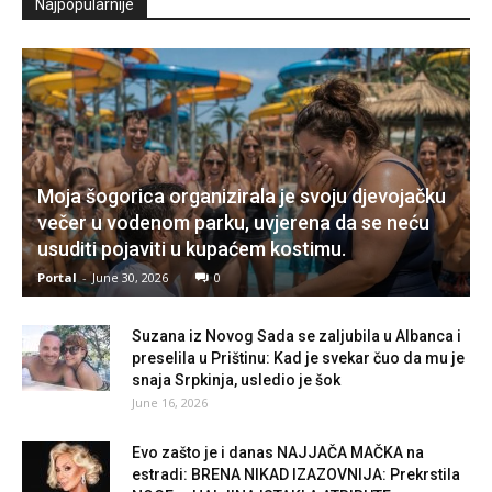
Najpopularnije
Moja šogorica organizirala je svoju djevojačku
večer u vodenom parku, uvjerena da se neću
usuditi pojaviti u kupaćem kostimu.
Portal
-
June 30, 2026
0
Suzana iz Novog Sada se zaljubila u Albanca i
preselila u Prištinu: Kad je svekar čuo da mu je
snaja Srpkinja, usledio je šok
June 16, 2026
Evo zašto je i danas NAJJAČA MAČKA na
estradi: BRENA NIKAD IZAZOVNIJA: Prekrstila