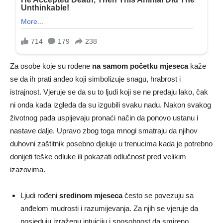
Za osobe koje su rođene
na samom početku mjeseca
kaže
se da ih prati anđeo koji simbolizuje snagu, hrabrost i
istrajnost. Vjeruje se da su to ljudi koji se ne predaju lako, čak
ni onda kada izgleda da su izgubili svaku nadu. Nakon svakog
životnog pada uspijevaju pronaći način da ponovo ustanu i
nastave dalje. Upravo zbog toga mnogi smatraju da njihov
duhovni zaštitnik posebno djeluje u trenucima kada je potrebno
donijeti teške odluke ili pokazati odlučnost pred velikim
izazovima.
Ljudi rođeni
sredinom mjeseca
često se povezuju sa
anđelom mudrosti i razumijevanja. Za njih se vjeruje da
posjeduju izraženu intuiciju i sposobnost da smireno