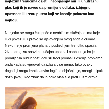
najtežim trenucima osjetili neobjašnjiv mir ili unutrašnji
glas koji ih je naveo da promijene odluku, izbjegnu
opasnost ili krenu putem koji se kasnije pokazao kao
najbolji.
Nerijetko se mogu čuti priče o neobičnim slučajnostima koje
ljudi povezuju upravo sa djelovanjem svog anđela čuvara.
Nekome je promjena plana u posljednjem trenutku spasila
život, drugi su sasvim slučajno upoznali osobu koja im je
promijenila budućnost, dok su treći pronašli rješenje problema
onda kada su vjerovali da izlaza više nema. Iako ovakvi
događaji mogu imati sasvim logično objašnjenje, mnogi ih ipak
doživljavaju kao znak da ih neka viša sila prati i usmjerava.