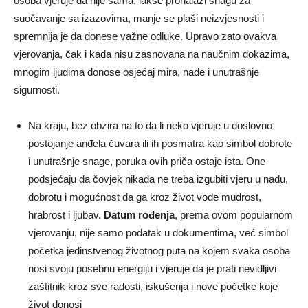
osoba vjeruje da nije sama, lakše pronalazi snagu za
suočavanje sa izazovima, manje se plaši neizvjesnosti i
spremnija je da donese važne odluke. Upravo zato ovakva
vjerovanja, čak i kada nisu zasnovana na naučnim dokazima,
mnogim ljudima donose osjećaj mira, nade i unutrašnje
sigurnosti.
Na kraju, bez obzira na to da li neko vjeruje u doslovno
postojanje anđela čuvara ili ih posmatra kao simbol dobrote
i unutrašnje snage, poruka ovih priča ostaje ista. One
podsjećaju da čovjek nikada ne treba izgubiti vjeru u nadu,
dobrotu i mogućnost da ga kroz život vode mudrost,
hrabrost i ljubav.
Datum rođenja
, prema ovom popularnom
vjerovanju, nije samo podatak u dokumentima, već simbol
početka jedinstvenog životnog puta na kojem svaka osoba
nosi svoju posebnu energiju i vjeruje da je prati nevidljivi
zaštitnik kroz sve radosti, iskušenja i nove početke koje
život donosi