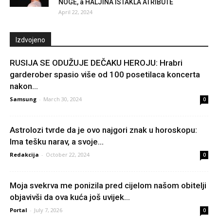
NOGE, a HALJINA ISTAKLA ATRIBUTE
April 22, 2024
Izdvojeno
RUSIJA SE ODUŽUJE DEČAKU HEROJU: Hrabri
garderober spasio više od 100 posetilaca koncerta
nakon...
Samsung
-
March 30, 2024
0
Astrolozi tvrde da je ovo najgori znak u horoskopu:
Ima tešku narav, a svoje...
Redakcija
-
October 22, 2024
0
Moja svekrva me ponizila pred cijelom našom obitelji
objavivši da ova kuća još uvijek...
Portal
-
July 7, 2026
0