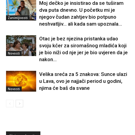
Moj dečko je insistirao da se tuširam
dva puta dnevno. U početku mi je
njegov čudan zahtjev bio potpuno
Zanimljivosti
neshvatljiv… ali kada sam upoznala...
Otac je bez njezina pristanka udao
svoju kćer za siromašnog mladića koji
je bio niži od nje jer je bio uvjeren da je
Novosti
nakon...
Velika sreća za 5 znakova: Sunce ulazi
u Lava, ovo je najjači period u godini,
njima će baš da svane
Novosti