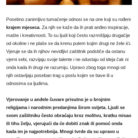
Posebno zanimljivo tumačenje odnosi se na one koji su rođeni
krajem mjeseca
. Za njih se kaže da ih prati anđeo inspiracije,
mašte i kreativnosti. To su ljudi koji često razmišljaju drugačije
od okoline i ne plaše se da krenu putem kojim drugi ne žele ići.
Vjeruje se da ih njihov nevidljivi zaštitnik podstiče da ostanu
vjerni sebi, razvijaju svoje talente i ne odustaju od ideja čak ni
onda kada ih drugi ne razumiju. Upravo zbog toga mnogi od
njih ostavljaju poseban trag u poslu kojim se bave ili u
odnosima sa ljudima.
Vjerovanje u anđele čuvare prisutno je u brojnim
religijama i narodnim predanjima širom svijeta. Ljudi se
svom zaštitniku često obraćaju kroz molitvu, kratku misao
ili tihu želju, vjerujući da će dobiti znak ili pomoć onda
kada im je najpotrebnija. Mnogi tvrde da su upravo u