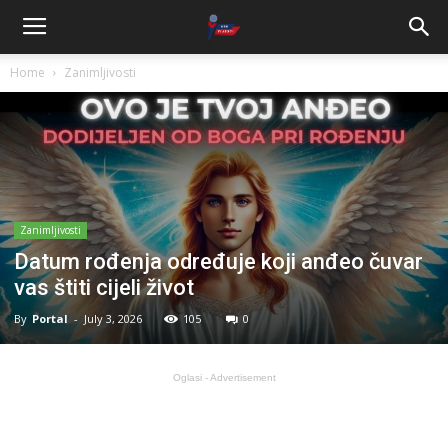
Home
Zanimljivosti
Zanimljivosti
Datum rođenja određuje koji anđeo čuvar
vas štiti cijeli život
By
Portal
-
July 3, 2026
105
0
Oglasi - Advertisement