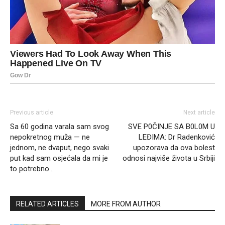
Previous article
Next article
Sa 60 godina varala sam svog
SVE P0ČINJE SA B0L0M U
nepokretnog muža — ne
LEĐIMA: Dr Radenković
jednom, ne dvaput, nego svaki
upozorava da ova bolest
put kad sam osjećala da mi je
odnosi najviše života u Srbiji
to potrebno…
RELATED ARTICLES
MORE FROM AUTHOR