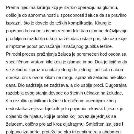
Prema riječima kirurga koji je izvršio operaciju na glumcu,
došlo je do abnormalnosti u sposobnosti želuca da se pravilno
isprazni, što je dovelo do teških komplikacija. Kirurg je
pojasnio da osobe s istom vrstom kile kao glumac doživljavaju
produljena razdoblja u kojima želudac ostaje pun, što uzrokuje
simptome poput povraćanja i značajnog gubitka težine.
Prirodni proces pražnjenja želuca je poremećen kod osoba sa
specifičnom vrstom kile koju je glumac imao. Dok je tipično da
se želudac isprazni unutar jednog do jednog i pol sata nakon
obroka, oni s ovom kilom ne mogu isprazniti želudac nekoliko
dana. Dio sadržaja se zadržava, a dio uspije proći. Dugotrajna
razdoblja ovog stanja dovode do štetnih učinaka na želudac,
što rezultira gubitkom težine i kroničnom anemijom zbog
nedostatka željeza. Liječnik je to pojasnio rekavši: Liječnik je
objasnio da hijatus, koji je prolaz koji povezuje jednjak sa
želucem, obično prolazi kroz dijafragmu. Smješten iza jetre i
potpuno iza aorte, proteže se oko tri centimetra u abdomen