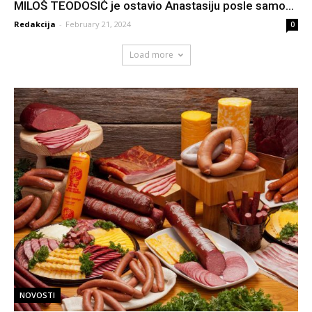
MILOŠ TEODOSIĆ je ostavio Anastasiju posle samo...
Redakcija
-
February 21, 2024
0
Load more
NOVOSTI