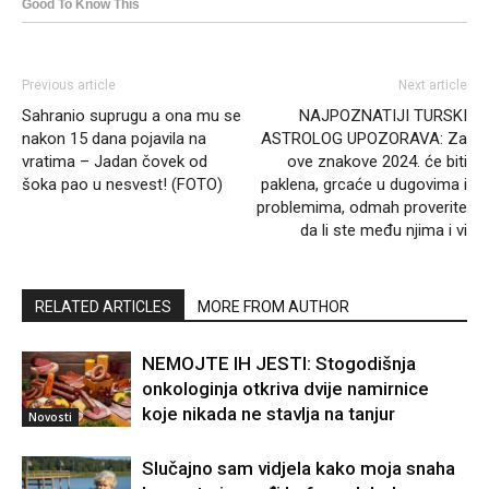
Previous article
Next article
Sahranio suprugu a ona mu se
NAJPOZNATIJI TURSKI
nakon 15 dana pojavila na
ASTROLOG UPOZORAVA: Za
vratima – Jadan čovek od
ove znakove 2024. će biti
šoka pao u nesvest! (FOTO)
paklena, grcaće u dugovima i
problemima, odmah proverite
da li ste među njima i vi
RELATED ARTICLES
MORE FROM AUTHOR
NEMOJTE IH JESTI: Stogodišnja
onkologinja otkriva dvije namirnice
koje nikada ne stavlja na tanjur
Novosti
Slučajno sam vidjela kako moja snaha