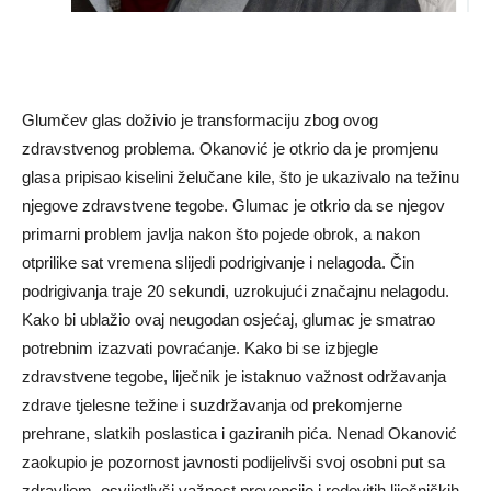
Glumčev glas doživio je transformaciju zbog ovog
zdravstvenog problema. Okanović je otkrio da je promjenu
glasa pripisao kiselini želučane kile, što je ukazivalo na težinu
njegove zdravstvene tegobe. Glumac je otkrio da se njegov
primarni problem javlja nakon što pojede obrok, a nakon
otprilike sat vremena slijedi podrigivanje i nelagoda. Čin
podrigivanja traje 20 sekundi, uzrokujući značajnu nelagodu.
Kako bi ublažio ovaj neugodan osjećaj, glumac je smatrao
potrebnim izazvati povraćanje. Kako bi se izbjegle
zdravstvene tegobe, liječnik je istaknuo važnost održavanja
zdrave tjelesne težine i suzdržavanja od prekomjerne
prehrane, slatkih poslastica i gaziranih pića. Nenad Okanović
zaokupio je pozornost javnosti podijelivši svoj osobni put sa
zdravljem, osvijetlivši važnost prevencije i redovitih liječničkih