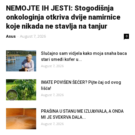
NEMOJTE IH JESTI: Stogodišnja
onkologinja otkriva dvije namirnice
koje nikada ne stavlja na tanjur
Asus
-
August 7, 2026
0
Slučajno sam vidjela kako moja snaha baca
stari smeđi kofer u...
August 7, 2026
IMATE POVIŠEN ŠEĆER? Pijte čaj od ovog
lišća!
August 7, 2026
PRAŠINA U STANU ME IZLUĐIVALA, A ONDA
MI JE SVEKRVA DALA...
August 7, 2026