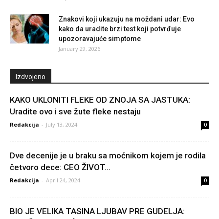
Znakovi koji ukazuju na moždani udar: Evo
kako da uradite brzi test koji potvrđuje
upozoravajuće simptome
January 29, 2026
Izdvojeno
KAKO UKLONITI FLEKE OD ZNOJA SA JASTUKA:
Uradite ovo i sve žute fleke nestaju
Redakcija
-
July 13, 2024
0
Dve decenije je u braku sa moćnikom kojem je rodila
četvoro dece: CEO ŽIVOT...
Redakcija
-
April 24, 2024
0
BIO JE VELIKA TASINA LJUBAV PRE GUDELJA: