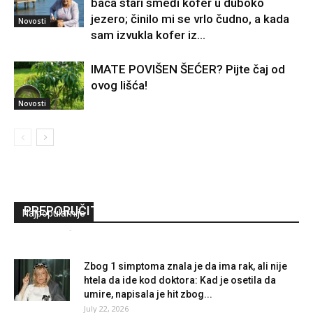
baca stari smeđi kofer u duboko
jezero; činilo mi se vrlo čudno, a kada
Novosti
sam izvukla kofer iz...
IMATE POVIŠEN ŠEĆER? Pijte čaj od
ovog lišća!
Novosti
Više ne kuvam pirinač u vodi, ovo je savršeno:
Jedan trik kuvara i nikada niste jeli bolji prilog –
PREPORUČITE SVIMA!
Najpopularnije
Redakcija
-
November 29, 2024
0
Zbog 1 simptoma znala je da ima rak, ali nije
htela da ide kod doktora: Kad je osetila da
umire, napisala je hit zbog...
July 22, 2026