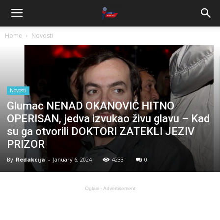
Home
Novosti
Novosti
Glumac NENAD OKANOVIĆ HITNO
OPERISAN, jedva izvukao živu glavu – Kad
su ga otvorili DOKTORI ZATEKLI JEZIV
PRIZOR
By
Redakcija
-
January 6, 2024
4233
0
Oglasi - Advertisement