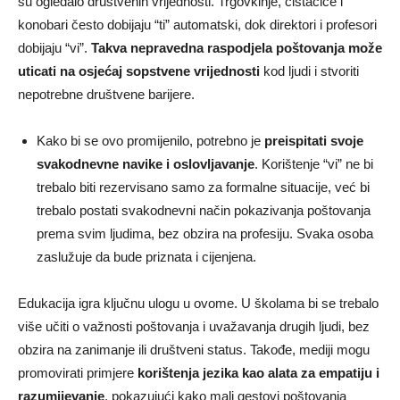
su ogledalo društvenih vrijednosti. Trgovkinje, čistačice i
konobari često dobijaju “ti” automatski, dok direktori i profesori
dobijaju “vi”.
Takva nepravedna raspodjela poštovanja može
uticati na osjećaj sopstvene vrijednosti
kod ljudi i stvoriti
nepotrebne društvene barijere.
Kako bi se ovo promijenilo, potrebno je
preispitati svoje
svakodnevne navike i oslovljavanje
. Korištenje “vi” ne bi
trebalo biti rezervisano samo za formalne situacije, već bi
trebalo postati svakodnevni način pokazivanja poštovanja
prema svim ljudima, bez obzira na profesiju. Svaka osoba
zaslužuje da bude priznata i cijenjena.
Edukacija igra ključnu ulogu u ovome. U školama bi se trebalo
više učiti o važnosti poštovanja i uvažavanja drugih ljudi, bez
obzira na zanimanje ili društveni status. Takođe, mediji mogu
promovirati primjere
korištenja jezika kao alata za empatiju i
razumijevanje
, pokazujući kako mali gestovi poštovanja