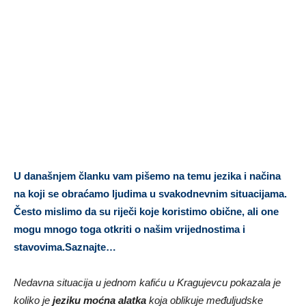
U današnjem članku vam pišemo na temu jezika i načina
na koji se obraćamo ljudima u svakodnevnim situacijama.
Često mislimo da su riječi koje koristimo obične, ali one
mogu mnogo toga otkriti o našim vrijednostima i
stavovima.Saznajte…
Nedavna situacija u jednom kafiću u Kragujevcu pokazala je
koliko je
jeziku moćna alatka
koja oblikuje međuljudske