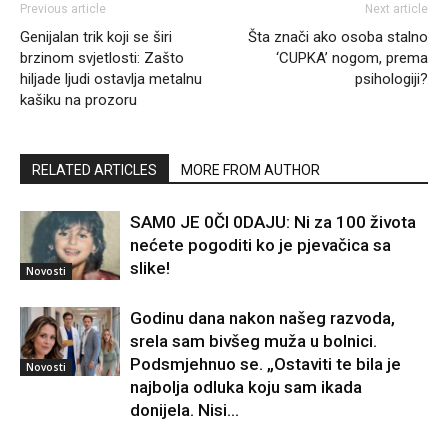
Previous article
Next article
Genijalan trik koji se širi
Šta znači ako osoba stalno
brzinom svjetlosti: Zašto
‘CUPKA’ nogom, prema
hiljade ljudi ostavlja metalnu
psihologiji?
kašiku na prozoru
RELATED ARTICLES
MORE FROM AUTHOR
SAM0 JE 0Čl 0DAJU: Ni za 100 života
nećete pogoditi ko je pjevačica sa
slike!
Novosti
Godinu dana nakon našeg razvoda,
srela sam bivšeg muža u bolnici.
Podsmjehnuo se. „Ostaviti te bila je
Novosti
najbolja odluka koju sam ikada
donijela. Nisi...