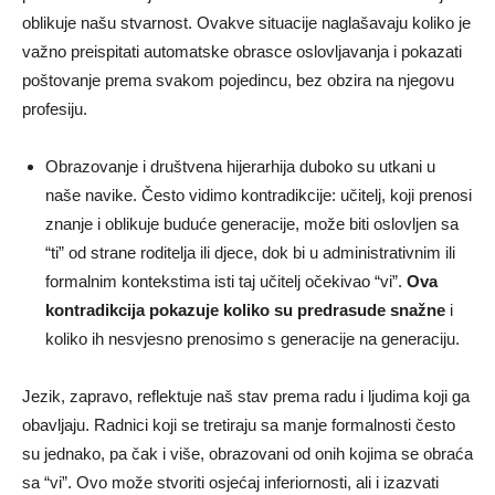
oblikuje našu stvarnost. Ovakve situacije naglašavaju koliko je
važno preispitati automatske obrasce oslovljavanja i pokazati
poštovanje prema svakom pojedincu, bez obzira na njegovu
profesiju.
Obrazovanje i društvena hijerarhija duboko su utkani u
naše navike. Često vidimo kontradikcije: učitelj, koji prenosi
znanje i oblikuje buduće generacije, može biti oslovljen sa
“ti” od strane roditelja ili djece, dok bi u administrativnim ili
formalnim kontekstima isti taj učitelj očekivao “vi”.
Ova
kontradikcija pokazuje koliko su predrasude snažne
i
koliko ih nesvjesno prenosimo s generacije na generaciju.
Jezik, zapravo, reflektuje naš stav prema radu i ljudima koji ga
obavljaju. Radnici koji se tretiraju sa manje formalnosti često
su jednako, pa čak i više, obrazovani od onih kojima se obraća
sa “vi”. Ovo može stvoriti osjećaj inferiornosti, ali i izazvati