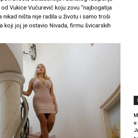
e od Vukice Vućurević koju zovu “najbogatija
 nikad ništa nije radila u životu i samo troši
oji joj je ostavio Nivada, firmu švicarskih
M
u
Ja