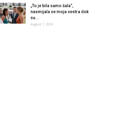
„To je bila samo šala“,
nasmijala se moja sestra dok
su...
August 7, 2026