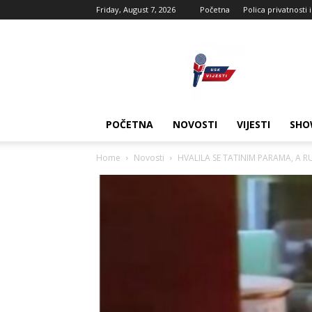
Friday, August 7, 2026
Početna
Polica privatnosti 
USK
vijesti
POČETNA
NOVOSTI
VIJESTI
SHO
Home
Novosti
HVALILA SE TATINIM PARAMA, A RUG