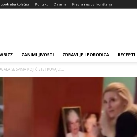
i upotreba kolačića
Kontakt
O nama
Pravila i uslovi korištenja
WBIZZ
ZANIMLJIVOSTI
ZDRAVLJE I PORODICA
RECEPTI
ALA SE SVIMA KOJI ČISTE I KUVAJU:...