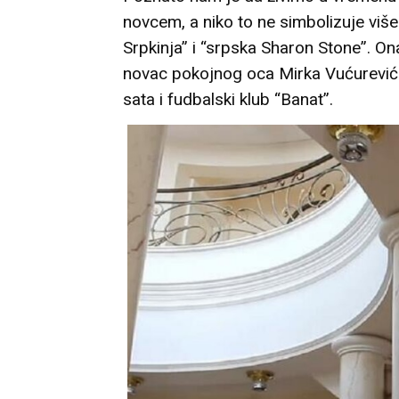
novcem, a niko to ne simbolizuje viš
Srpkinja” i “srpska Sharon Stone”. Ona
novac pokojnog oca Mirka Vućurevića k
sata i fudbalski klub “Banat”.