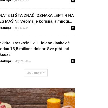
dakcija
-
July 1, 2025
0
NATE LI ŠTA ZNAČI OZNAKA LEPTIR NA
EŠ MAŠINI: Veoma je korisna, a mnogi...
dakcija
-
July 5, 2024
0
avirite u raskošnu vilu Jelene Janković
rednu 13,5 miliona dolara: Sve pršti od
uksuza
dakcija
-
May 24, 2024
0
Load more