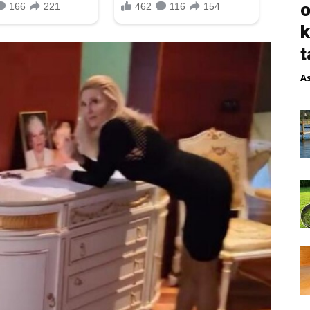
o
k
t
A