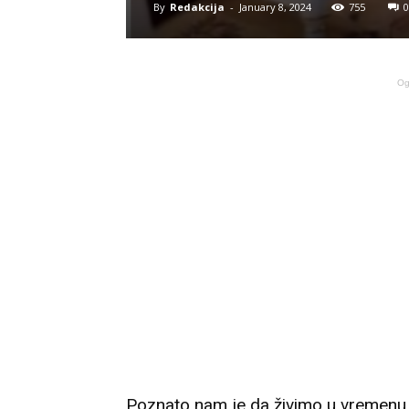
By
Redakcija
-
January 8, 2024
755
0
Og
Poznato nam je da živimo u vremenu 