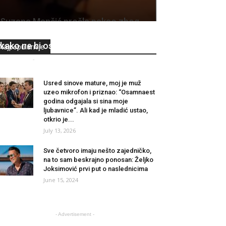
Suzana Mančić prošla pakao zbog
Saše Popovića: Koristila ovaj trik
kako ne bi ostala gladna
Najpopularnije
Redakcija
-
October 31, 2023
0
Usred sinove mature, moj je muž
uzeo mikrofon i priznao: “Osamnaest
godina odgajala si sina moje
ljubavnice”. Ali kad je mladić ustao,
otkrio je...
July 13, 2026
Sve četvoro imaju nešto zajedničko,
na to sam beskrajno ponosan: Željko
Joksimović prvi put o naslednicima
June 15, 2024
- Advertisement -