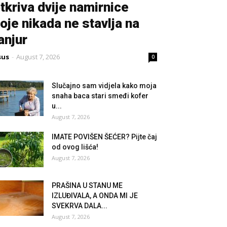
tkriva dvije namirnice
oje nikada ne stavlja na
anjur
sus
-
August 7, 2026
0
Slučajno sam vidjela kako moja
snaha baca stari smeđi kofer
u...
August 7, 2026
IMATE POVIŠEN ŠEĆER? Pijte čaj
od ovog lišća!
August 7, 2026
PRAŠINA U STANU ME
IZLUĐIVALA, A ONDA MI JE
SVEKRVA DALA...
August 7, 2026