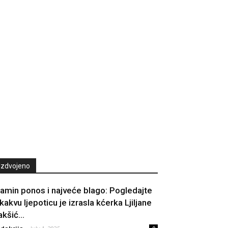
Izdvojeno
amin ponos i najveće blago: Pogledajte
 kakvu ljepoticu je izrasla kćerka Ljiljane
kšić...