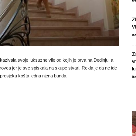
Re
Z
V
Re
Z
azivala svoje luksuzne vile od kojih je prva na Dedinju, a
v
novca jer je sve spiskala na skupe stvari. Rekla je da ne ide
l
 u prosjeku košta jedna njena bunda.
Re