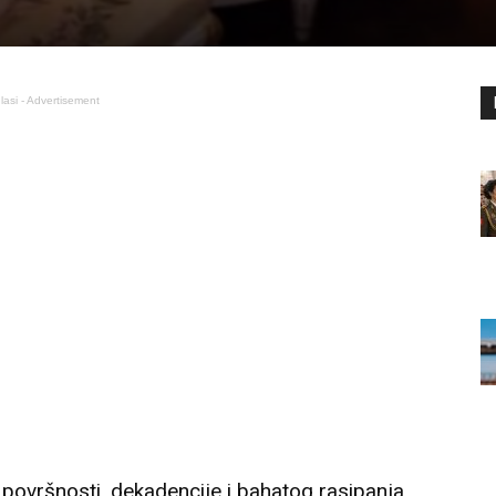
lasi - Advertisement
površnosti, dekadencije i bahatog rasipanja