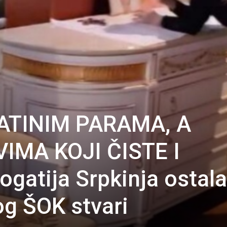
TATINIM PARAMA, A
IMA KOJI ČISTE I
gatija Srpkinja ostala
og ŠOK stvari