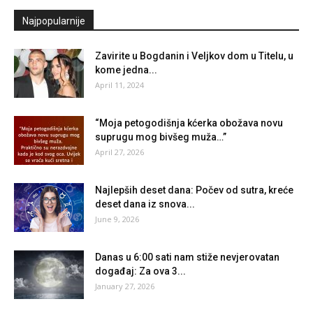
Najpopularnije
Zavirite u Bogdanin i Veljkov dom u Titelu, u
kome jedna...
April 11, 2024
“Moja petogodišnja kćerka obožava novu
suprugu mog bivšeg muža…”
April 27, 2026
Najlepših deset dana: Počev od sutra, kreće
deset dana iz snova...
June 9, 2026
Danas u 6:00 sati nam stiže nevjerovatan
događaj: Za ova 3...
January 27, 2026