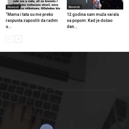
Novosti
Novosti
“Mama i tata su me preko
12 godina sam muža varala
raspusta zaposlili da radim
sa popom: Kad je došao
u...
dan...