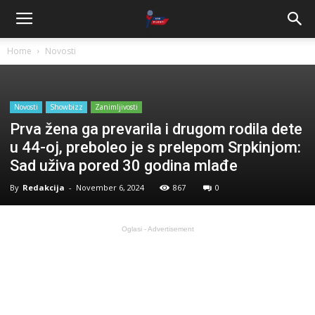
Home
Novosti
Novosti
Showbizz
Zanimljivosti
Prva žena ga prevarila i drugom rodila dete
u 44-oj, preboleo je s prelepom Srpkinjom:
Sad uživa pored 30 godina mlađe
By
Redakcija
-
November 6, 2024
867
0
Oglasi - Advertisement