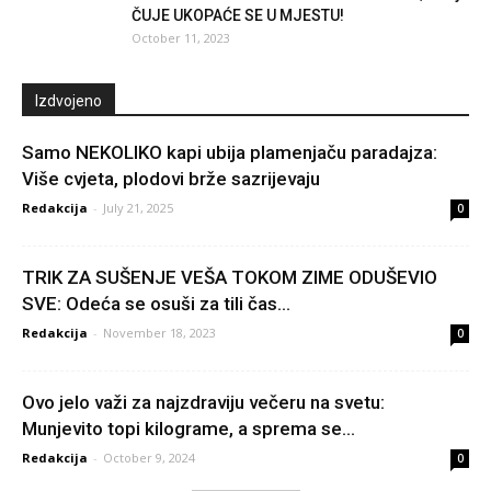
ČUJE UKOPAĆE SE U MJESTU!
October 11, 2023
Izdvojeno
Samo NEKOLIKO kapi ubija plamenjaču paradajza:
Više cvjeta, plodovi brže sazrijevaju
Redakcija
-
July 21, 2025
0
TRIK ZA SUŠENJE VEŠA TOKOM ZIME ODUŠEVIO
SVE: Odeća se osuši za tili čas...
Redakcija
-
November 18, 2023
0
Ovo jelo važi za najzdraviju večeru na svetu:
Munjevito topi kilograme, a sprema se...
Redakcija
-
October 9, 2024
0