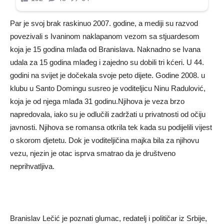
Par je svoj brak raskinuo 2007. godine, a mediji su razvod
povezivali s Ivaninom naklapanom vezom sa stjuardesom
koja je 15 godina mlađa od Branislava. Naknadno se Ivana
udala za 15 godina mlađeg i zajedno su dobili tri kćeri. U 44.
godini na svijet je dočekala svoje peto dijete. Godine 2008. u
klubu u Santo Domingu susreo je voditeljicu Ninu Radulović,
koja je od njega mlađa 31 godinu.Njihova je veza brzo
napredovala, iako su je odlučili zadržati u privatnosti od očiju
javnosti. Njihova se romansa otkrila tek kada su podijelili vijest
o skorom djetetu. Dok je voditeljičina majka bila za njihovu
vezu, njezin je otac isprva smatrao da je društveno
neprihvatljiva.
Branislav Lečić je poznati glumac, redatelj i političar iz Srbije,