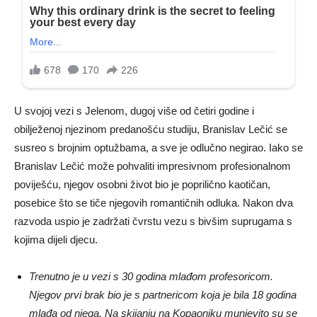
U svojoj vezi s Jelenom, dugoj više od četiri godine i
obilježenoj njezinom predanošću studiju, Branislav Lečić se
susreo s brojnim optužbama, a sve je odlučno negirao. Iako se
Branislav Lečić može pohvaliti impresivnom profesionalnom
poviješću, njegov osobni život bio je poprilično kaotičan,
posebice što se tiče njegovih romantičnih odluka. Nakon dva
razvoda uspio je zadržati čvrstu vezu s bivšim suprugama s
kojima dijeli djecu.
Trenutno je u vezi s 30 godina mlađom profesoricom.
Njegov prvi brak bio je s partnericom koja je bila 18 godina
mlađa od njega. Na skijanju na Kopaoniku munjevito su se