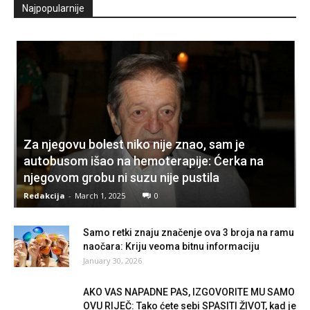
Najpopularnije
Za njegovu bolest niko nije znao, sam je
autobusom išao na hemoterapije: Ćerka na
njegovom grobu ni suzu nije pustila
Redakcija
-
March 1, 2025
0
Samo retki znaju značenje ova 3 broja na ramu
naočara: Kriju veoma bitnu informaciju
January 30, 2026
AKO VAS NAPADNE PAS, IZGOVORITE MU SAMO
OVU RIJEČ: Tako ćete sebi SPASITI ŽIVOT, kad je