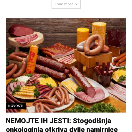
Load more
NOVOSTI
NEMOJTE IH JESTI: Stogodišnja
onkologinja otkriva dvije namirnice