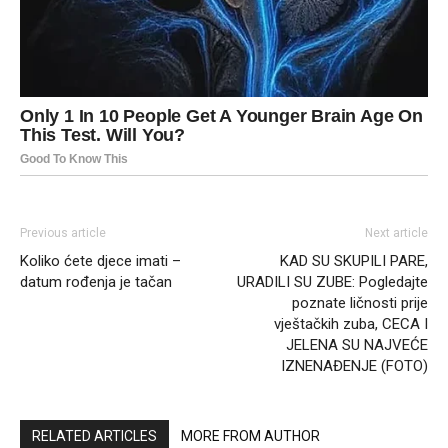
Previous article
Next article
Koliko ćete djece imati –
KAD SU SKUPILI PARE,
datum rođenja je tačan
URADILI SU ZUBE: Pogledajte
poznate ličnosti prije
vještačkih zuba, CECA I
JELENA SU NAJVEĆE
IZNENAĐENJE (FOTO)
RELATED ARTICLES
MORE FROM AUTHOR