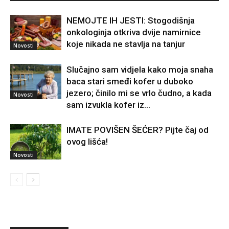
NEMOJTE IH JESTI: Stogodišnja
onkologinja otkriva dvije namirnice
koje nikada ne stavlja na tanjur
Novosti
Slučajno sam vidjela kako moja snaha
baca stari smeđi kofer u duboko
jezero; činilo mi se vrlo čudno, a kada
Novosti
sam izvukla kofer iz...
IMATE POVIŠEN ŠEĆER? Pijte čaj od
ovog lišća!
Novosti