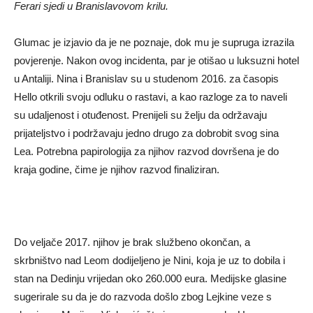
Ferari sjedi u Branislavovom krilu.
Glumac je izjavio da je ne poznaje, dok mu je supruga izrazila
povjerenje. Nakon ovog incidenta, par je otišao u luksuzni hotel
u Antaliji. Nina i Branislav su u studenom 2016. za časopis
Hello otkrili svoju odluku o rastavi, a kao razloge za to naveli
su udaljenost i otuđenost. Prenijeli su želju da održavaju
prijateljstvo i podržavaju jedno drugo za dobrobit svog sina
Lea. Potrebna papirologija za njihov razvod dovršena je do
kraja godine, čime je njihov razvod finaliziran.
Do veljače 2017. njihov je brak službeno okončan, a
skrbništvo nad Leom dodijeljeno je Nini, koja je uz to dobila i
stan na Dedinju vrijedan oko 260.000 eura. Medijske glasine
sugerirale su da je do razvoda došlo zbog Lejkine veze s