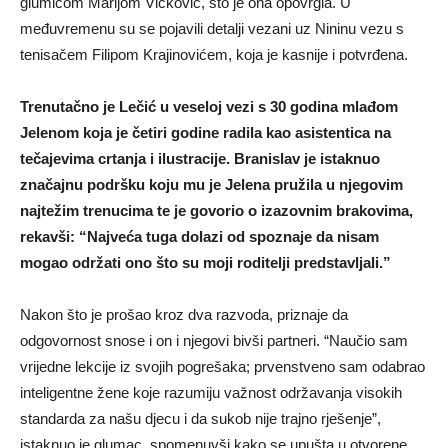
glumicom Marijom Vicković, što je ona opovrgla. U
međuvremenu su se pojavili detalji vezani uz Nininu vezu s
tenisačem Filipom Krajinovićem, koja je kasnije i potvrđena.
Trenutačno je Lečić u veseloj vezi s 30 godina mlađom
Jelenom koja je četiri godine radila kao asistentica na
tečajevima crtanja i ilustracije. Branislav je istaknuo
značajnu podršku koju mu je Jelena pružila u njegovim
najtežim trenucima te je govorio o izazovnim brakovima,
rekavši: “Najveća tuga dolazi od spoznaje da nisam
mogao održati ono što su moji roditelji predstavljali.”
Nakon što je prošao kroz dva razvoda, priznaje da
odgovornost snose i on i njegovi bivši partneri. “Naučio sam
vrijedne lekcije iz svojih pogrešaka; prvenstveno sam odabrao
inteligentne žene koje razumiju važnost održavanja visokih
standarda za našu djecu i da sukob nije trajno rješenje”,
istaknuo je glumac, spomenuvši kako se upušta u otvorene