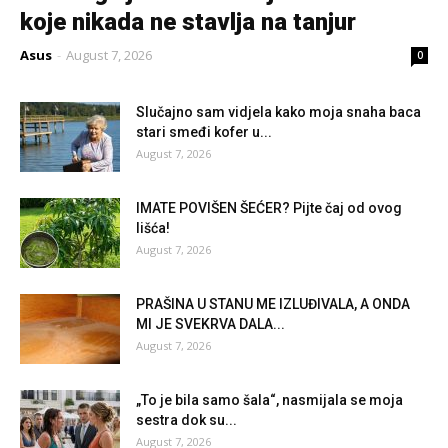
koje nikada ne stavlja na tanjur
Asus
-
August 7, 2026
0
Slučajno sam vidjela kako moja snaha baca
stari smeđi kofer u...
August 7, 2026
IMATE POVIŠEN ŠEĆER? Pijte čaj od ovog
lišća!
August 7, 2026
PRAŠINA U STANU ME IZLUĐIVALA, A ONDA
MI JE SVEKRVA DALA...
August 7, 2026
„To je bila samo šala“, nasmijala se moja
sestra dok su...
August 7, 2026