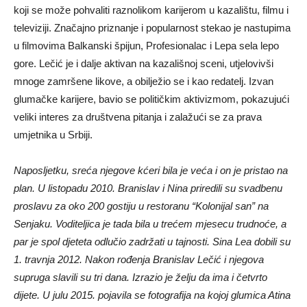
koji se može pohvaliti raznolikom karijerom u kazalištu, filmu i
televiziji. Značajno priznanje i popularnost stekao je nastupima
u filmovima Balkanski špijun, Profesionalac i Lepa sela lepo
gore. Lečić je i dalje aktivan na kazališnoj sceni, utjelovivši
mnoge zamršene likove, a obilježio se i kao redatelj. Izvan
glumačke karijere, bavio se političkim aktivizmom, pokazujući
veliki interes za društvena pitanja i zalažući se za prava
umjetnika u Srbiji.
Naposljetku, sreća njegove kćeri bila je veća i on je pristao na
plan. U listopadu 2010. Branislav i Nina priredili su svadbenu
proslavu za oko 200 gostiju u restoranu “Kolonijal san” na
Senjaku. Voditeljica je tada bila u trećem mjesecu trudnoće, a
par je spol djeteta odlučio zadržati u tajnosti. Sina Lea dobili su
1. travnja 2012. Nakon rođenja Branislav Lečić i njegova
supruga slavili su tri dana. Izrazio je želju da ima i četvrto
dijete. U julu 2015. pojavila se fotografija na kojoj glumica Atina