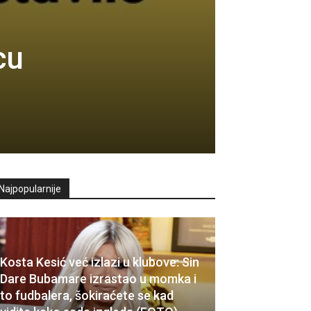
cu
Najpopularnije
Kosta Kesić već izlazi u klubove: Sin
Dare Bubamare izrastao u momka i
to fudbalera, šokiraćete se kad