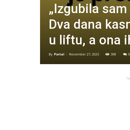
„Izgubila sam
Dva dana kasn
u liftu, a ona i
By
Portal
-
November 27, 2025
308
0
Og