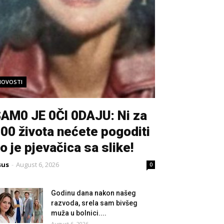
NOVOSTI
AM0 JE 0Čl 0DAJU: Ni za
00 života nećete pogoditi
o je pjevačica sa slike!
sus
-
August 6, 2026
0
Godinu dana nakon našeg
razvoda, srela sam bivšeg
muža u bolnici....
August 6, 2026