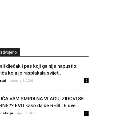
Izdvojeno
ali dječak i pas koji ga nije napustio:
iča koja je rasplakala svijet..
rtal
-
January 5, 2026
0
UĆA VAM SMRDI NA VLAGU, ZIDOVI SE
RNE?? EVO kako da se REŠITE ove...
dakcija
-
April 7, 2025
0