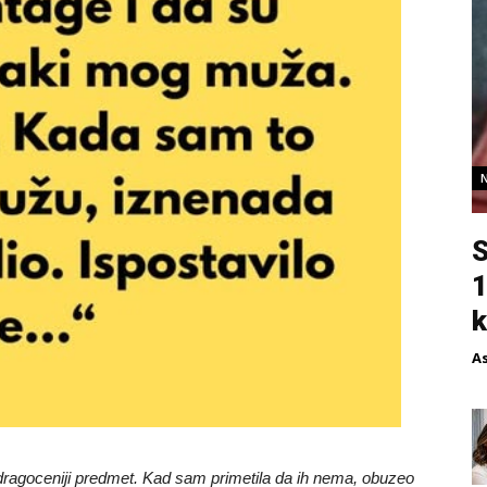
S
1
k
A
jdragoceniji predmet. Kad sam primetila da ih nema, obuzeo