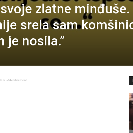
 svoje zlatne minđuše.
ije srela sam komšini
h je nosila.”
lasi - Advertisement