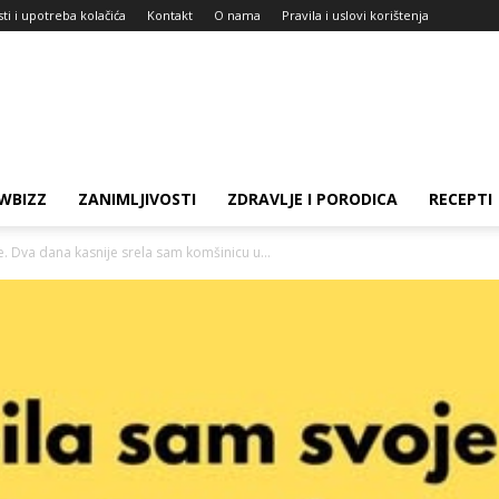
sti i upotreba kolačića
Kontakt
O nama
Pravila i uslovi korištenja
WBIZZ
ZANIMLJIVOSTI
ZDRAVLJE I PORODICA
RECEPTI
. Dva dana kasnije srela sam komšinicu u...