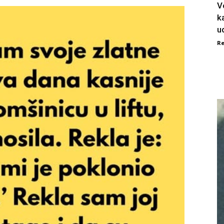
V
k
ud
Re