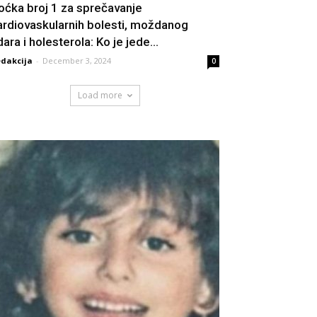
oćka broj 1 za sprečavanje
ardiovaskularnih bolesti, moždanog
ara i holesterola: Ko je jede...
dakcija
-
December 3, 2024
0
Load more