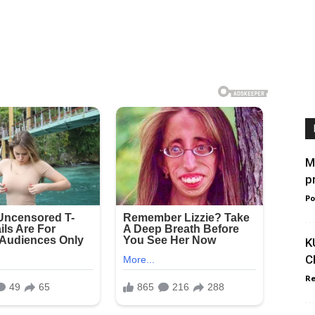
M
pr
Po
K
C
Re