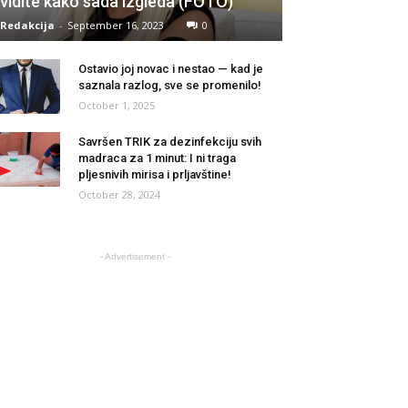
vidite kako sada izgleda (FOTO)
Redakcija
-
September 16, 2023
0
Ostavio joj novac i nestao — kad je
saznala razlog, sve se promenilo!
October 1, 2025
Savršen TRIK za dezinfekciju svih
madraca za 1 minut: I ni traga
pljesnivih mirisa i prljavštine!
October 28, 2024
- Advertisement -