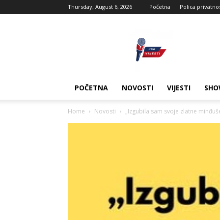
Thursday, August 6, 2026
Početna
Polica privatno
USK
vijesti
POČETNA
NOVOSTI
VIJESTI
SHO
Home
Novosti
„Izgubila sam svoje zlatne minđuše