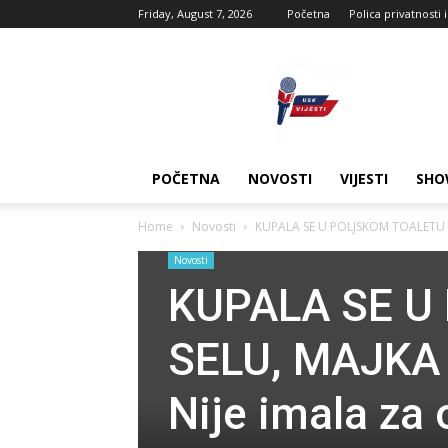
Friday, August 7, 2026
Početna
Polica privatnosti 
USK
vijesti
POČETNA
NOVOSTI
VIJESTI
SHO
Home
Novosti
KUPALA SE U POLJSKOM TOALETU N
Novosti
KUPALA SE U
SELU, MAJKA
Nije imala za 