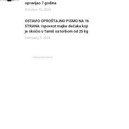
opravljao 7 godina
October 16, 2024
OSTAVIO OPROŠTAJNO PISMO NA 16
STRANA: Ispovest majke dečaka koji
je skočio u Tamiš sa torbom od 25 kg
February 3, 2024
- Advertisement -