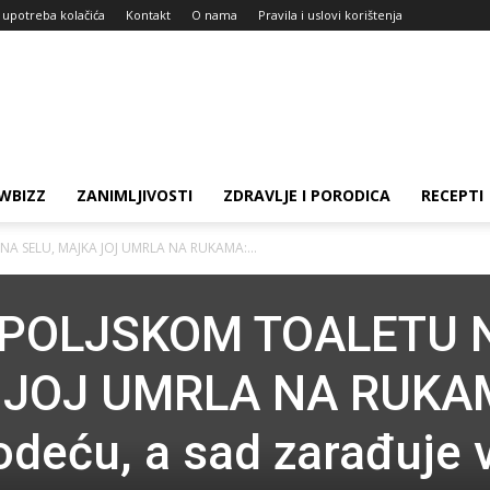
i upotreba kolačića
Kontakt
O nama
Pravila i uslovi korištenja
WBIZZ
ZANIMLJIVOSTI
ZDRAVLJE I PORODICA
RECEPTI
A SELU, MAJKA JOJ UMRLA NA RUKAMA:...
 POLJSKOM TOALETU 
 JOJ UMRLA NA RUKA
odeću, a sad zarađuje 