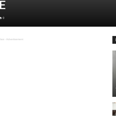
JE
0
lasi - Advertisement