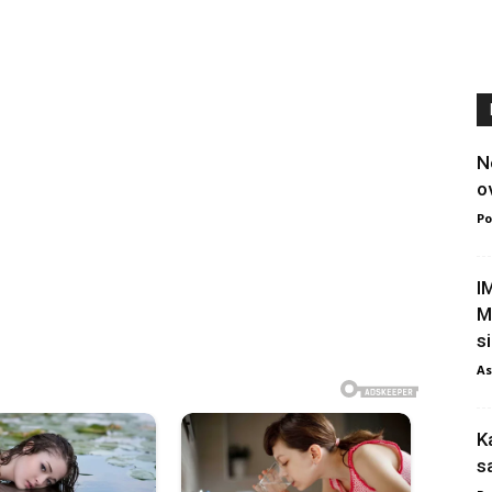
N
o
Po
I
M
si
As
K
s