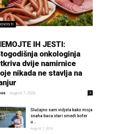
NOVOSTI
EMOJTE IH JESTI:
togodišnja onkologinja
tkriva dvije namirnice
oje nikada ne stavlja na
anjur
sus
-
August 7, 2026
0
Slučajno sam vidjela kako moja
snaha baca stari smeđi kofer
u...
August 7, 2026