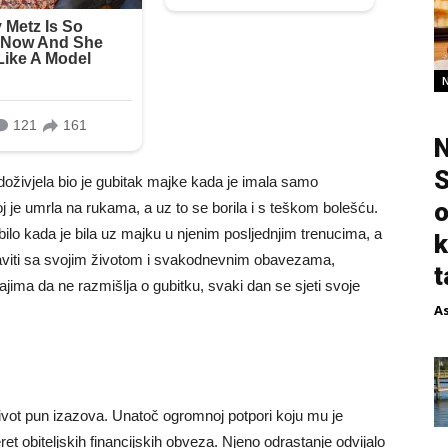
N
S
doživjela bio je gubitak majke kada je imala samo
o
 je umrla na rukama, a uz to se borila i s teškom bolešću.
u bilo kada je bila uz majku u njenim posljednjim trenucima, a
k
taviti sa svojim životom i svakodnevnim obavezama,
t
jima da ne razmišlja o gubitku, svaki dan se sjeti svoje
A
 život pun izazova. Unatoč ogromnoj potpori koju mu je
t obiteljskih financijskih obveza. Njeno odrastanje odvijalo