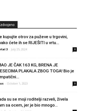
Izdvojeno
e kupujte otrov za puževe u trgovini,
vako ćete ih se RIJEŠITI u vrtu...
rtal 3
-
July 25, 2024
0
MAO JE ČAK 163 KG, BRENA JE
ESECIMA PLAKALA ZBOG TOGA! Bio je
mpatični...
us
-
October 1, 2023
0
ada su se moji roditelji razveli, živela
am sa ocem, jer je bio mnogo...