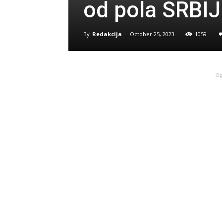
od pola SRBI
By
Redakcija
-
October 25, 2023
1059
Og