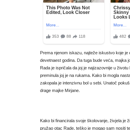
Prema njenom iskazu, najteže iskustvo koje je 
devetnaest godina. Da tuga bude veća, majka joj
Rada je ispričala da joj je najizazovnije u život
preminula joj je na rukama. Kako bi mogla nas
zakopala je intenzivnu bol u sebi. Unatoč pokuša
drage majke Mirjane.
Kako bi financirala svoje školovanje, živjela je
pružao otac Rade, teško je mogao sam nositi tere