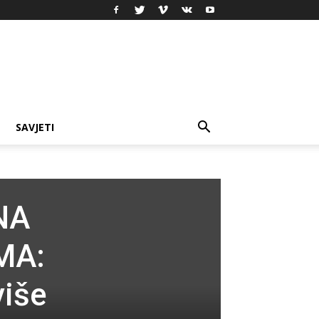
SAVJETI
NA
MA:
više