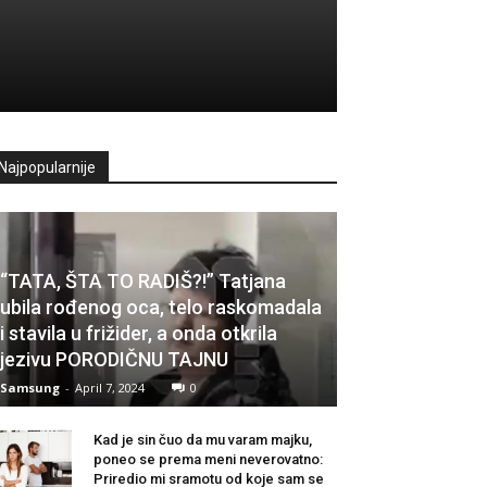
Najpopularnije
“TATA, ŠTA TO RADIŠ?!” Tatjana
ubila rođenog oca, telo raskomadala
i stavila u frižider, a onda otkrila
jezivu PORODIČNU TAJNU
Samsung
-
April 7, 2024
0
Kad je sin čuo da mu varam majku,
poneo se prema meni neverovatno:
Priredio mi sramotu od koje sam se