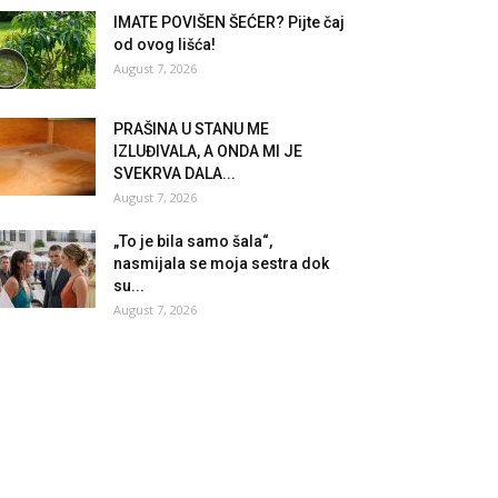
IMATE POVIŠEN ŠEĆER? Pijte čaj
od ovog lišća!
August 7, 2026
PRAŠINA U STANU ME
IZLUĐIVALA, A ONDA MI JE
SVEKRVA DALA...
August 7, 2026
„To je bila samo šala“,
nasmijala se moja sestra dok
su...
August 7, 2026