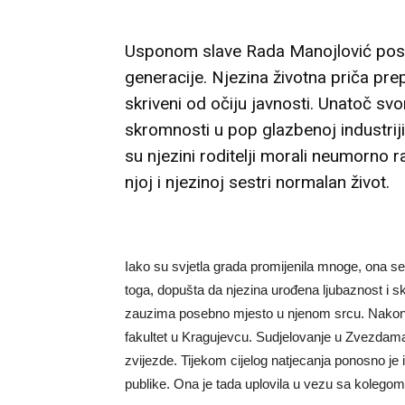
Usponom slave Rada Manojlović posta
generacije. Njezina životna priča pre
skriveni od očiju javnosti. Unatoč s
skromnosti u pop glazbenoj industriji
su njezini roditelji morali neumorno ra
njoj i njezinoj sestri normalan život.
Iako su svjetla grada promijenila mnoge, ona se
toga, dopušta da njezina urođena ljubaznost i s
zauzima posebno mjesto u njenom srcu. Nakon z
fakultet u Kragujevcu. Sudjelovanje u Zvezdama
zvijezde. Tijekom cijelog natjecanja ponosno je i
publike. Ona je tada uplovila u vezu sa kolegom 