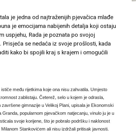
la je jedna od najtraženijih pjevačica mlađe
puna je emocijama nabijenih detalja koji ostaju
vom uspjehu, Rada je poznata po svojoj
. Prisjeća se nedaća iz svoje prošlosti, kada
diti kako bi spojili kraj s krajem i omogućili
 ističe među rijetkima koje ona nisu zahvatila. Umjesto
kromnost zablistaju. Četerež, selo u kojem je odrasla,
avršene gimnazije u Velikoj Plani, upisala je Ekonomski
 Granda, popularnom pjevačkom natjecanju, vinulo ju je u
sticala svoje korijene, što je pobralo podršku i naklonost
Milanom Stankovićem ali nisu izdržali pritisak javnosti.