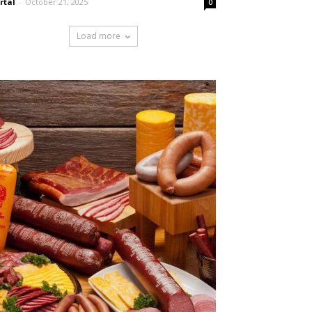
rtal
-
October 21, 2025
0
Load more