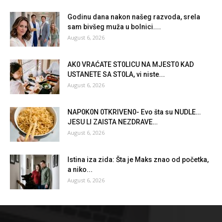
Godinu dana nakon našeg razvoda, srela
sam bivšeg muža u bolnici....
August 6, 2026
AK0 VRAĆATE ST0LlCU NA MJEST0 KAD
USTANETE SA ST0LA, vi niste...
August 6, 2026
NAP0K0N 0TKRlVEN0- Evo šta su NUDLE…
JESU Ll ZAlSTA NEZDRAVE…
August 6, 2026
Istina iza zida: Šta je Maks znao od početka,
a niko...
August 6, 2026