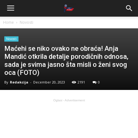
Home
Novosti
Novosti
Maćehi se niko ovako ne obraća! Anja
Mandić otkrila detalje porodičnih odnosa,
sada je svima jasno šta misli o ženi svog
oca (FOTO)
By
Redakcija
-
December 20, 2023
2191
0
Oglasi - Advertisement