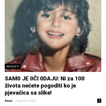
NOVOSTI
SAM0 JE 0Čl 0DAJU: Ni za 100
života nećete pogoditi ko je
pjevačica sa slike!
Asus
-
August 6, 2026
0