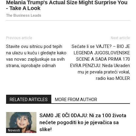
Previous article
Next article
Stavite ovu sitnicu pod tepih
Sećate li se VAJTE? – BIO JE
na ulazu u kuću i gledajte kako
LEGENDA JUGOSLOVENSKE
vas novac zapljuskuje sa svih
SCENE A SADA PRIMA 170
strana, isprobajte odmah
EVRA PENZIJU: Neda Ukraden
mu je pevala prateći vokal,
radio kao MOLER
RELATED ARTICLES
MORE FROM AUTHOR
SAM0 JE 0Čl 0DAJU: Ni za 100 života
nećete pogoditi ko je pjevačica sa
slike!
Novosti