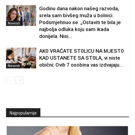
Godinu dana nakon našeg razvoda,
srela sam bivšeg muža u bolnici.
Podsmjehnuo se. „Ostaviti te bila je
Novosti
najbolja odluka koju sam ikada
donijela. Nisi...
AK0 VRAĆATE ST0LlCU NA MJEST0
KAD USTANETE SA ST0LA, vi niste
obični: Ovih 7 osobina vas izdvajaju…
Novosti
Najpopularnije