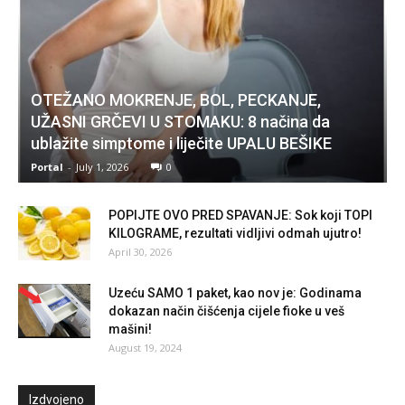
OTEŽANO MOKRENJE, BOL, PECKANJE,
UŽASNI GRČEVI U STOMAKU: 8 načina da
ublažite simptome i liječite UPALU BEŠIKE
Portal
-
July 1, 2026
0
POPIJTE OVO PRED SPAVANJE: Sok koji TOPI
KILOGRAME, rezultati vidljivi odmah ujutro!
April 30, 2026
Uzeću SAMO 1 paket, kao nov je: Godinama
dokazan način čišćenja cijele fioke u veš
mašini!
August 19, 2024
Izdvojeno