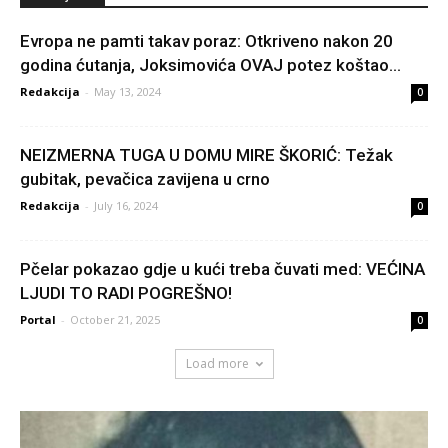
Evropa ne pamti takav poraz: Otkriveno nakon 20
godina ćutanja, Joksimovića OVAJ potez koštao...
Redakcija
-
May 13, 2024
0
NEIZMERNA TUGA U DOMU MIRE ŠKORIĆ: Težak
gubitak, pevačica zavijena u crno
Redakcija
-
July 16, 2024
0
Pčelar pokazao gdje u kući treba čuvati med: VEĆINA
LJUDI TO RADI POGREŠNO!
Portal
-
October 21, 2025
0
Load more