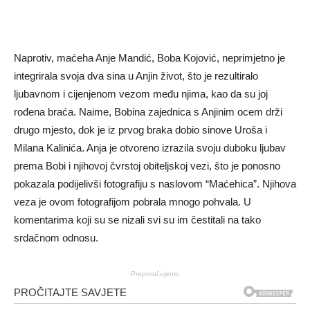
Naprotiv, maćeha Anje Mandić, Boba Kojović, neprimjetno je
integrirala svoja dva sina u Anjin život, što je rezultiralo
ljubavnom i cijenjenom vezom među njima, kao da su joj
rođena braća. Naime, Bobina zajednica s Anjinim ocem drži
drugo mjesto, dok je iz prvog braka dobio sinove Uroša i
Milana Kalinića. Anja je otvoreno izrazila svoju duboku ljubav
prema Bobi i njihovoj čvrstoj obiteljskoj vezi, što je ponosno
pokazala podijelivši fotografiju s naslovom “Maćehica”. Njihova
veza je ovom fotografijom pobrala mnogo pohvala. U
komentarima koji su se nizali svi su im čestitali na tako
srdačnom odnosu.
Preporučujemo