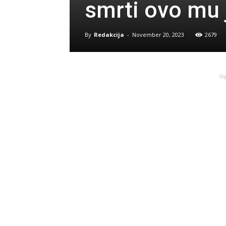
smrti ovo mu 
By
Redakcija
-
November 20, 2023
2679
Og