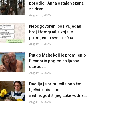
porodici: Anna ostala vezana
za drvo...
August 5, 2026
Neodgovoreni pozivi, jedan
broj i fotografija koja je
promijenila sve: bračna...
August 5, 2026
Put do Malte koji je promijenio
Eleanorin pogled na ljubav,
starost...
August 5, 2026
Dadilja je primijetila ono što
liječnici nisu: bol
sedmogodišnjeg Luke vodila...
August 5, 2026