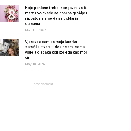
Koje poklone treba izbegavati za 8.
mart: Ovo cveće se nosi na groblje i
nipošto ne sme da se poklanja
damama
March 3, 2026
Vjerovala sam da moja kćerka
zamišlja stvari — dok nisam i sama
vidjela dječaka koji izgleda kao moj
sin
May 18, 2026
- Advertisement -