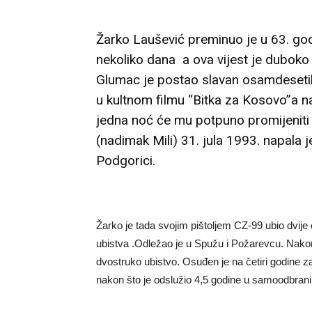
Žarko Laušević preminuo je u 63. godi
nekoliko dana a ova vijest je duboko r
Glumac je postao slavan osamdesetih
u kultnom filmu “Bitka za Kosovo”a 
jedna noć će mu potpuno promijeniti 
(nadimak Mili) 31. jula 1993. napala je
Podgorici.
Žarko je tada svojim pištoljem CZ-99 ubio dvij
ubistva .Odležao je u Spužu i Požarevcu. Nakon
dvostruko ubistvo. Osuđen je na četiri godine z
nakon što je odslužio 4,5 godine u samoodbrani