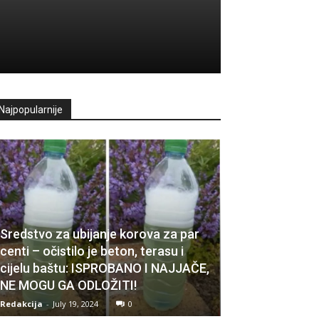
Najpopularnije
Sredstvo za ubijanje korova za par
centi – očistilo je beton, terasu i
cijelu baštu: ISPROBANO I NAJJAČE,
NE MOGU GA ODLOŽITI!
Redakcija
-
July 19, 2024
0