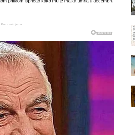
dnom prilikom ispričao kako mu je majka umrla u decembru
Preporučujemo