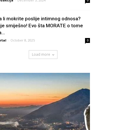
dakcija
-
December 3, 2024
0
a li mokrite poslije intimnog odnosa?
ije smiješno! Evo šta MORATE o tome
...
rtal
-
October 8, 2025
0
Load more