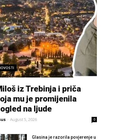
NOVOSTI
iloš iz Trebinja i priča
oja mu je promijenila
ogled na ljude
sus
-
August 5, 2026
0
Glasina je razorila povjerenje u