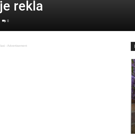
je rekla
0
lasi - Advertisement