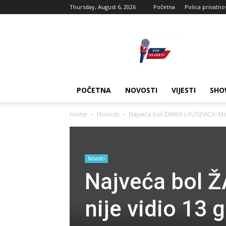
Thursday, August 6, 2026
Početna
Polica privatno
USK
vijesti
POČETNA
NOVOSTI
VIJESTI
SHO
Home
Novosti
Najveća bol ŽARKA LAUŠEVIĆA: Majku
Novosti
Najveća bol 
nije vidio 13 g