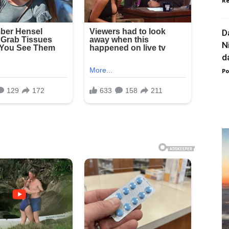
Re
D
N
da
Po