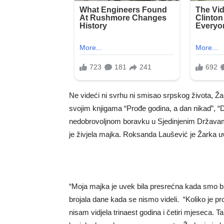
Ne videći ni svrhu ni smisao srpskog života, Ža
svojim knjigama “Prođe godina, a dan nikad”, “Dr
nedobrovoljnom boravku u Sjedinjenim Državam
je živjela majka. Roksanda Laušević je Žarka uvi
“Moja majka je uvek bila presrećna kada smo bil
brojala dane kada se nismo videli. “Koliko je pr
nisam vidjela trinaest godina i četiri mjeseca. 