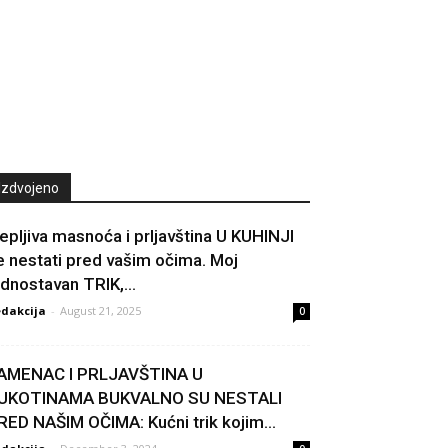
Izdvojeno
jepljiva masnoća i prljavština U KUHINJI
e nestati pred vašim očima. Moj
ednostavan TRIK,...
dakcija
-
August 21, 2025
0
AMENAC I PRLJAVŠTINA U
UKOTINAMA BUKVALNO SU NESTALI
RED NAŠIM OČIMA: Kućni trik kojim...