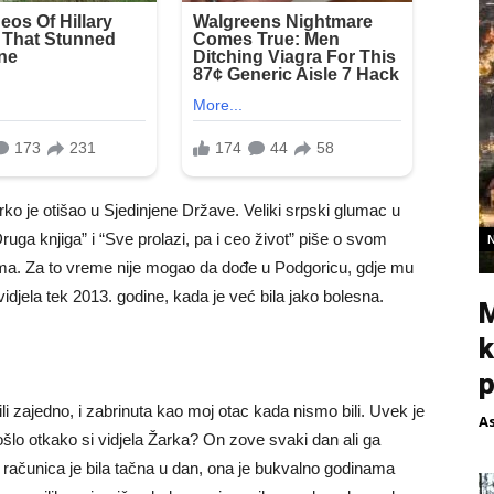
rko je otišao u Sjedinjene Države. Veliki srpski glumac u
uga knjiga” i “Sve prolazi, pa i ceo život” piše o svom
a. Za to vreme nije mogao da dođe u Podgoricu, gdje mu
djela tek 2013. godine, kada je već bila jako bolesna.
M
k
p
i zajedno, i zabrinuta kao moj otac kada nismo bili. Uvek je
A
ošlo otkako si vidjela Žarka? On zove svaki dan ali ga
Ta računica je bila tačna u dan, ona je bukvalno godinama