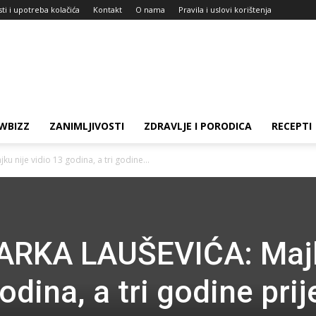
sti i upotreba kolačića
Kontakt
O nama
Pravila i uslovi korištenja
WBIZZ
ZANIMLJIVOSTI
ZDRAVLJE I PORODICA
RECEPTI
 nije vidio 13 godina, a tri godine...
ŽARKA LAUŠEVIĆA: Maj
odina, a tri godine prij