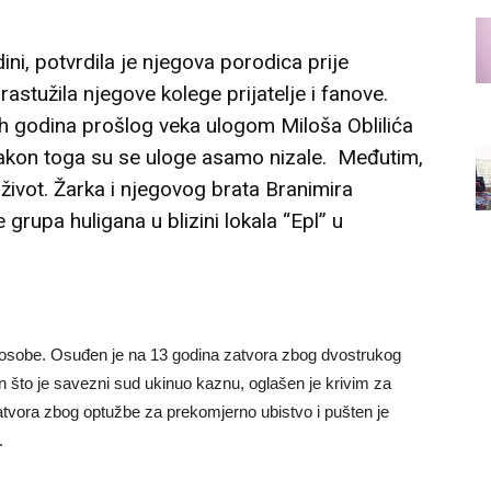
ni, potvrdila je njegova porodica prije
astužila njegove kolege prijatelje i fanove.
 godina prošlog veka ulogom Miloša Oblilića
nakon toga su se uloge asamo nizale. Međutim,
život. Žarka i njegovog brata Branimira
 grupa huligana u blizini lokala “Epl” u
e osobe. Osuđen je na 13 godina zatvora zbog dvostrukog
 što je savezni sud ukinuo kaznu, oglašen je krivim za
atvora zbog optužbe za prekomjerno ubistvo i pušten je
.