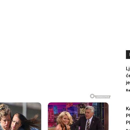
L
ć
j
Re
K
P
P