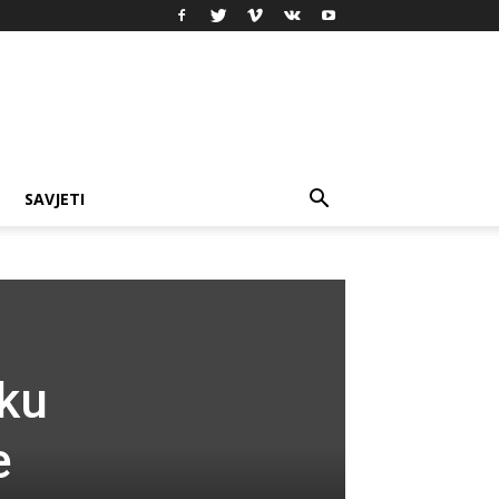
SAVJETI
ku
e