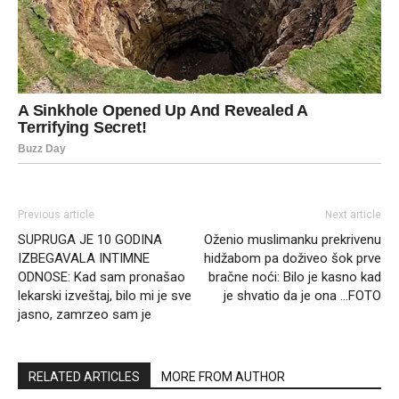
Previous article
Next article
SUPRUGA JE 10 GODINA
Oženio muslimanku prekrivenu
IZBEGAVALA INTIMNE
hidžabom pa doživeo šok prve
ODNOSE: Kad sam pronašao
bračne noći: Bilo je kasno kad
lekarski izveštaj, bilo mi je sve
je shvatio da je ona …FOTO
jasno, zamrzeo sam je
RELATED ARTICLES
MORE FROM AUTHOR