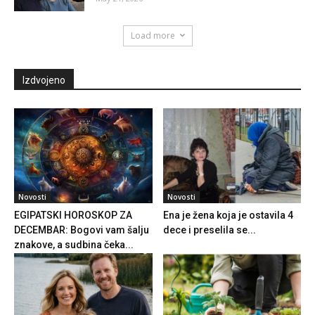
Load more
Izdvojeno
Novosti
Novosti
EGIPATSKI HOROSKOP ZA
Ena je žena koja je ostavila 4
DECEMBAR: Bogovi vam šalju
dece i preselila se...
znakove, a sudbina čeka...