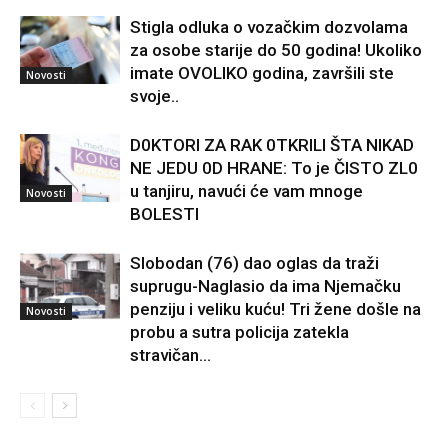
Stigla odluka o vozačkim dozvolama
za osobe starije do 50 godina! Ukoliko
imate OVOLIKO godina, završili ste
Novosti
svoje..
D0KTORI ZA RAK 0TKRILI ŠTA NIKAD
NE JEDU 0D HRANE: To je ČISTO ZL0
u tanjiru, navući će vam mnoge
Novosti
BOLESTI
Slobodan (76) dao oglas da traži
suprugu-Naglasio da ima Njemačku
penziju i veliku kuću! Tri žene došle na
Novosti
probu a sutra policija zatekla
stravičan...