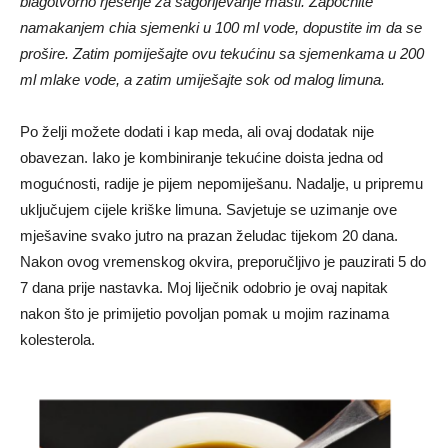
blagotvorno rješenje za sagorijevanje masti. Započnite
namakanjem chia sjemenki u 100 ml vode, dopustite im da se
prošire. Zatim pomiješajte ovu tekućinu sa sjemenkama u 200
ml mlake vode, a zatim umiješajte sok od malog limuna.
Po želji možete dodati i kap meda, ali ovaj dodatak nije
obavezan. Iako je kombiniranje tekućine doista jedna od
mogućnosti, radije je pijem nepomiješanu. Nadalje, u pripremu
uključujem cijele kriške limuna. Savjetuje se uzimanje ove
mješavine svako jutro na prazan želudac tijekom 20 dana.
Nakon ovog vremenskog okvira, preporučljivo je pauzirati 5 do
7 dana prije nastavka. Moj liječnik odobrio je ovaj napitak
nakon što je primijetio povoljan pomak u mojim razinama
kolesterola.