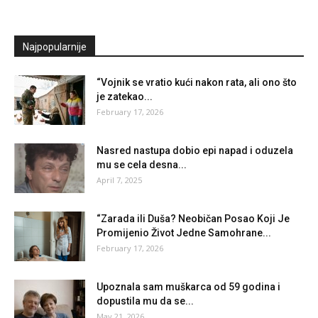
Najpopularnije
“Vojnik se vratio kući nakon rata, ali ono što
je zatekao...
February 17, 2026
Nasred nastupa dobio epi napad i oduzela
mu se cela desna...
April 7, 2025
“Zarada ili Duša? Neobičan Posao Koji Je
Promijenio Život Jedne Samohrane...
February 17, 2026
Upoznala sam muškarca od 59 godina i
dopustila mu da se...
May 21, 2026