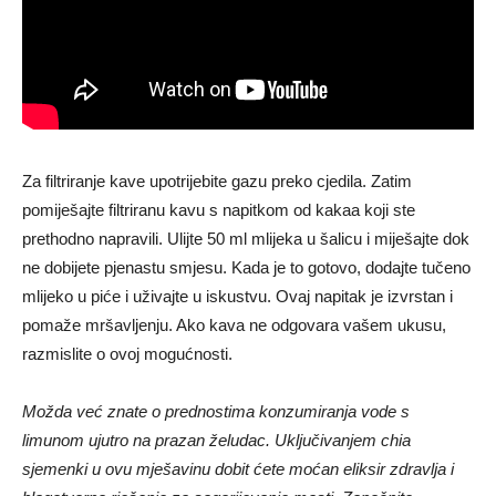
Za filtriranje kave upotrijebite gazu preko cjedila. Zatim
pomiješajte filtriranu kavu s napitkom od kakaa koji ste
prethodno napravili. Ulijte 50 ml mlijeka u šalicu i miješajte dok
ne dobijete pjenastu smjesu. Kada je to gotovo, dodajte tučeno
mlijeko u piće i uživajte u iskustvu. Ovaj napitak je izvrstan i
pomaže mršavljenju. Ako kava ne odgovara vašem ukusu,
razmislite o ovoj mogućnosti.
Možda već znate o prednostima konzumiranja vode s
limunom ujutro na prazan želudac. Uključivanjem chia
sjemenki u ovu mješavinu dobit ćete moćan eliksir zdravlja i