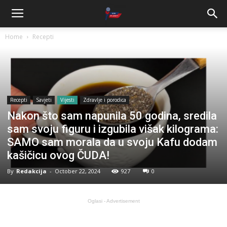
Home
Recepti
Recepti
Savjeti
Vijesti
Zdravlje i porodica
Nakon što sam napunila 50 godina, sredila
sam svoju figuru i izgubila višak kilograma:
SAMO sam morala da u svoju Kafu dodam
kašičicu ovog ČUDA!
By
Redakcija
-
October 22, 2024
927
0
Oglasi - Advertisement