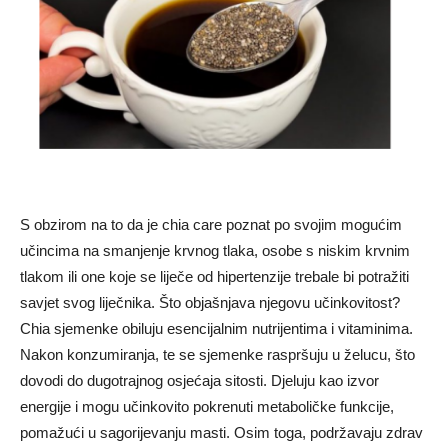
S obzirom na to da je chia care poznat po svojim mogućim
učincima na smanjenje krvnog tlaka, osobe s niskim krvnim
tlakom ili one koje se liječe od hipertenzije trebale bi potražiti
savjet svog liječnika. Što objašnjava njegovu učinkovitost?
Chia sjemenke obiluju esencijalnim nutrijentima i vitaminima.
Nakon konzumiranja, te se sjemenke raspršuju u želucu, što
dovodi do dugotrajnog osjećaja sitosti. Djeluju kao izvor
energije i mogu učinkovito pokrenuti metaboličke funkcije,
pomažući u sagorijevanju masti. Osim toga, podržavaju zdrav