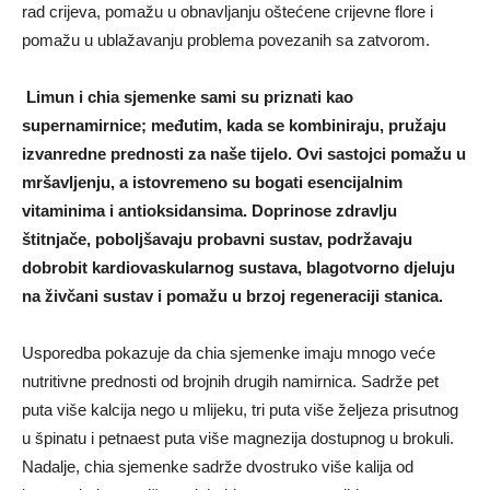
rad crijeva, pomažu u obnavljanju oštećene crijevne flore i
pomažu u ublažavanju problema povezanih sa zatvorom.
Limun i chia sjemenke sami su priznati kao
supernamirnice; međutim, kada se kombiniraju, pružaju
izvanredne prednosti za naše tijelo. Ovi sastojci pomažu u
mršavljenju, a istovremeno su bogati esencijalnim
vitaminima i antioksidansima. Doprinose zdravlju
štitnjače, poboljšavaju probavni sustav, podržavaju
dobrobit kardiovaskularnog sustava, blagotvorno djeluju
na živčani sustav i pomažu u brzoj regeneraciji stanica.
Usporedba pokazuje da chia sjemenke imaju mnogo veće
nutritivne prednosti od brojnih drugih namirnica. Sadrže pet
puta više kalcija nego u mlijeku, tri puta više željeza prisutnog
u špinatu i petnaest puta više magnezija dostupnog u brokuli.
Nadalje, chia sjemenke sadrže dvostruko više kalija od