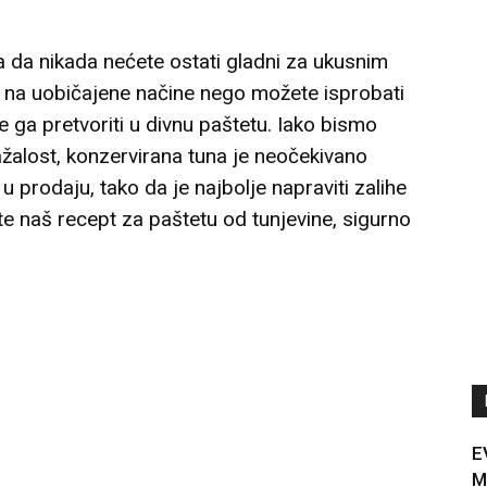
a da nikada nećete ostati gladni za ukusnim
 na uobičajene načine nego možete isprobati
 ga pretvoriti u divnu paštetu. Iako bismo
 nažalost, konzervirana tuna je neočekivano
prodaju, tako da je najbolje napraviti zalihe
e naš recept za paštetu od tunjevine, sigurno
E
M