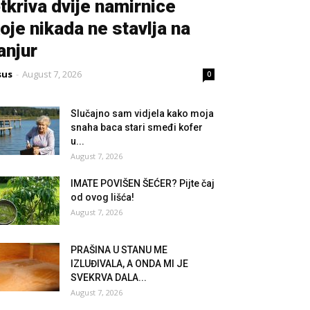
tkriva dvije namirnice
oje nikada ne stavlja na
anjur
sus
-
August 7, 2026
0
Slučajno sam vidjela kako moja
snaha baca stari smeđi kofer
u...
August 7, 2026
IMATE POVIŠEN ŠEĆER? Pijte čaj
od ovog lišća!
August 7, 2026
PRAŠINA U STANU ME
IZLUĐIVALA, A ONDA MI JE
SVEKRVA DALA...
August 7, 2026