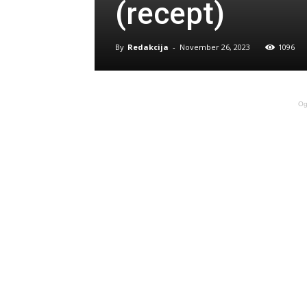
(recept)
By
Redakcija
-
November 26, 2023
1096
Og