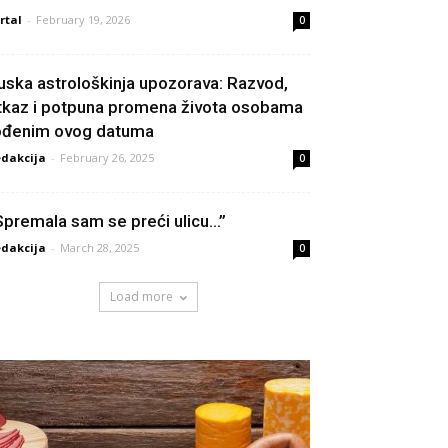
rtal
-
February 19, 2026
0
uska astrološkinja upozorava: Razvod,
tkaz i potpuna promena života osobama
ođenim ovog datuma
dakcija
-
February 26, 2025
0
Spremala sam se preći ulicu…”
dakcija
-
March 28, 2025
0
Load more