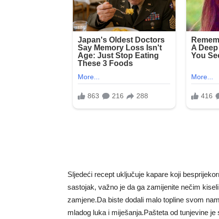
Sljedeći recept uključuje kapare koji besprijeko
sastojak, važno je da ga zamijenite nečim kiselim
zamjene.Da biste dodali malo topline svom namaz
mladog luka i miješanja.Pašteta od tunjevine je