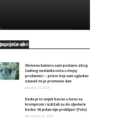
Božićna pšenica donosi sreću i
blagostanje: Evo kad treba da je
posijete ako želite plodnu 2025.
Najpopularnije
Redakcija
-
December 12, 2024
0
Skrivenu kameru sam postavio zbog
čudnog nestanka voća u mojoj
prodavnici – prizor koji sam ugledao
zauvek mi je promenio dan
January 13, 2026
Deda je to uvijek bacao u kesu sa
krompirom i izdržali su do sljedeće
berbe: Ni jedan nije proklijao! (Foto)
November 8, 2024