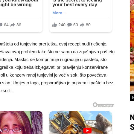
šteta od tunjevine prerijetka, ovaj recept nudi rješenje.
ješava ovaj problem tako što ne samo da zgušnjava paštetu
enja. Maslac se komprimuje i ugrađuje u paštetu, što
reška koju treba izbjegavati pri pravljenju konzervirane
soli u konzerviranoj tunjevini je već visok, što povećava
lan. Umjesto toga, preporučljivo je pripremiti paštetu bez
soliti.
N
S