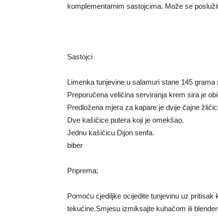
komplementarnim sastojcima. Može se poslužiti k
Sastojci
Limenka tunjevine u salamuri stane 145 grama r
Preporučena veličina serviranja krem ​​sira je o
Predložena mjera za kapare je dvije čajne žličic
Dve kašičice putera koji je omekšao.
Jednu kašičicu Dijon senfa.
biber
Priprema:
Pomoću cjediljke ocijedite tunjevinu uz pritisak
tekućine.Smjesu izmiksajte kuhačom ili blender