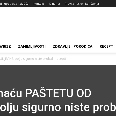
ti i upotreba kolačića
Kontakt
O nama
Pravila i uslovi korištenja
WBIZZ
ZANIMLJIVOSTI
ZDRAVLJE I PORODICA
RECEPTI
EVINE, bolju sigurno niste probali (recept)
omaću PAŠTETU OD
lju sigurno niste prob