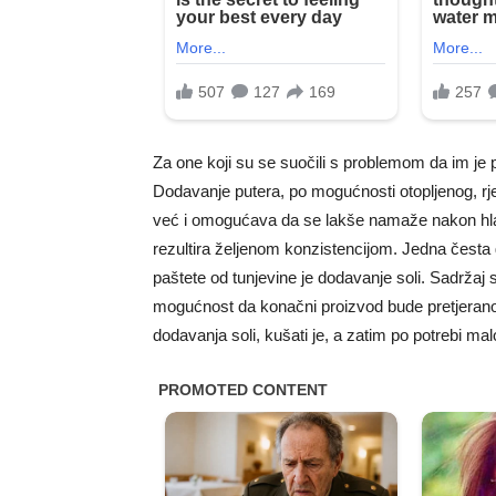
Za one koji su se suočili s problemom da im je pa
Dodavanje putera, po mogućnosti otopljenog, r
već i omogućava da se lakše namaže nakon hlađ
rezultira željenom konzistencijom. Jedna česta g
paštete od tunjevine je dodavanje soli. Sadržaj 
mogućnost da konačni proizvod bude pretjerano s
dodavanja soli, kušati je, a zatim po potrebi malo 