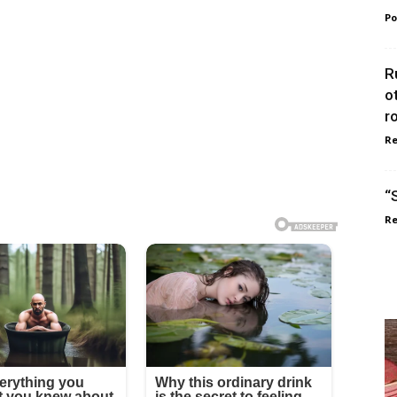
Po
R
o
r
Re
“
Re