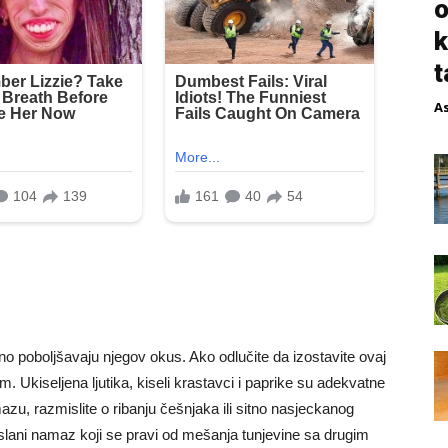
o
k
t
A
rno poboljšavaju njegov okus. Ako odlučite da izostavite ovaj
. Ukiseljena ljutika, kiseli krastavci i paprike su adekvatne
u, razmislite o ribanju češnjaka ili sitno nasjeckanog
 slani namaz koji se pravi od mešanja tunjevine sa drugim