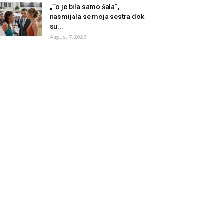
„To je bila samo šala“,
nasmijala se moja sestra dok
su...
August 7, 2026