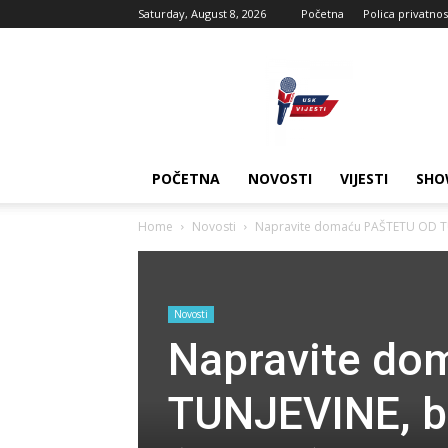
Saturday, August 8, 2026
Početna
Polica privatnos
USK
vijesti
POČETNA
NOVOSTI
VIJESTI
SHO
Home
Novosti
Napravite domaću PAŠTETU OD TUNJ
Novosti
Napravite d
TUNJEVINE, bo