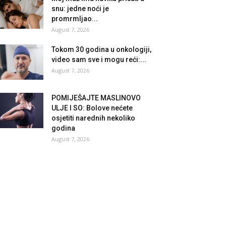
snu: jedne noći je
promrmljao...
August 7, 2026
Tokom 30 godina u onkologiji,
video sam sve i mogu reći:...
August 7, 2026
POMIJEŠAJTE MASLINOVO
ULJE I SO: Bolove nećete
osjetiti narednih nekoliko
godina
August 7, 2026