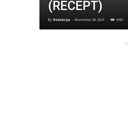
(RECEPT)
By
Redakcija
-
November 28, 2023
1065
Og