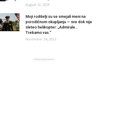
August 12, 2024
Moji roditelji su se smejali meni na
porodičnom okupljanju — sve dok nije
sleteo helikopter: „Admirale…
Trebamo vas.“
November 24, 2025
- Advertisement -