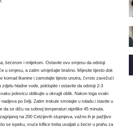
e.
a, šećerom i mlijekom. Ostavite ovu smjesu da odstoji
u smjesu, a zatim umiješajte brašno. Mijesite tijesto dok
e komad tkanine i zamotajte tijesto unutra, čvrsto zavežući
 zdjelu hladne vode, poklopite i ostavite da odstoji 2-3
 svaku polovicu oblikujte u okrugli oblik. Nakon toga svaki
 nadjeva po želji. Zatim trokute smotajte u roladu i stavite u
e da se dižu na sobnoj temperaturi otprilike 45 minuta.
agrijanoj na 200 Celzijevih stupnjeva, važno ih je pažljivo
to se ispeku, vruće kiflice treba uvaljati u šećer u prahu za