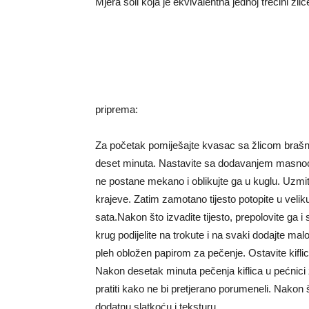
Mjera soli koja je ekvivalentna jednoj trećini žlic
priprema:
Za početak pomiješajte kvasac sa žlicom brašn
deset minuta. Nastavite sa dodavanjem masnoće 
ne postane mekano i oblikujte ga u kuglu. Uzmit
krajeve. Zatim zamotano tijesto potopite u veliku
sata.Nakon što izvadite tijesto, prepolovite ga i
krug podijelite na trokute i na svaki dodajte malo
pleh obložen papirom za pečenje. Ostavite kiflic
Nakon desetak minuta pečenja kiflica u pećnici z
pratiti kako ne bi pretjerano porumeneli. Nakon š
dodatnu slatkoću i teksturu.