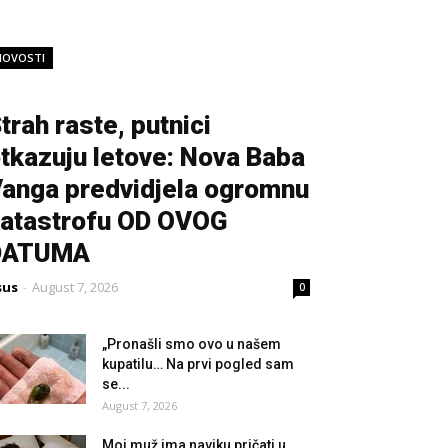
NOVOSTI
trah raste, putnici
tkazuju letove: Nova Baba
anga predvidjela ogromnu
atastrofu OD OVOG
DATUMA
sus
-
August 7, 2026
0
„Pronašli smo ovo u našem
kupatilu… Na prvi pogled sam
se...
August 7, 2026
Moj muž ima naviku pričati u