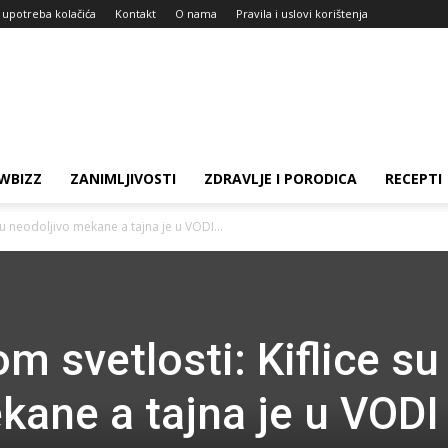
i upotreba kolačića
Kontakt
O nama
Pravila i uslovi korištenja
WBIZZ
ZANIMLJIVOSTI
ZDRAVLJE I PORODICA
RECEPTI
su neodoljivo mekane a tajna je u VODI...
m svetlosti: Kiflice su
kane a tajna je u VODI