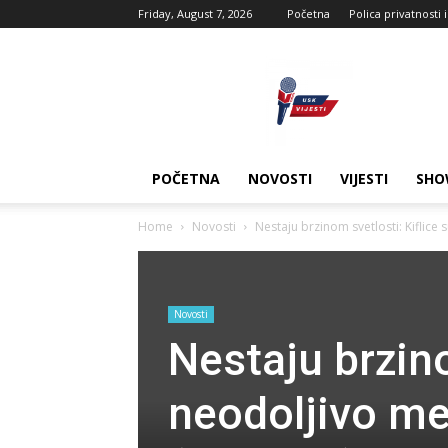
Friday, August 7, 2026
Početna
Polica privatnosti 
USK
vijesti
POČETNA
NOVOSTI
VIJESTI
SHO
Home
Novosti
Nestaju brzinom svetlosti: Kiflice 
Novosti
Nestaju brzino
neodoljivo me