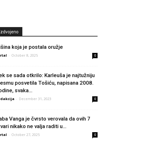
Izdvojeno
išina koja je postala oružje
rtal
-
October 8, 2025
0
ek se sada otkrilo: Karleuša je najtužniju
jesmu posvetila Tošiću, napisana 2008.
odine, svaka...
dakcija
-
December 31, 2023
0
aba Vanga je čvrsto verovala da ovih 7
vari nikako ne valja raditi u...
rtal
-
October 27, 2025
0