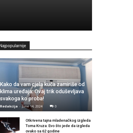
Najpopularnije
Kako da vam cjela kuća zamiriše od
klima uređaja: Ovaj trik oduševljava
svakoga ko proba!
Redakcija
-
June 14, 2024
0
Otkrivena tajna mladenačkog izgleda
Toma Kruza: Evo što jede da izgleda
ovako sa 62 godine