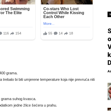
S
o
V
k
A
 400 grama.
 a trebalo bi biti umjerene temperature koja nije prevruća niti
i 7 grama suhog kvasca.
odatkom jedne žlice šećera u prahu.