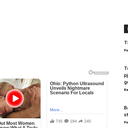
T
Po
T
p
g
Re
B
st
Po