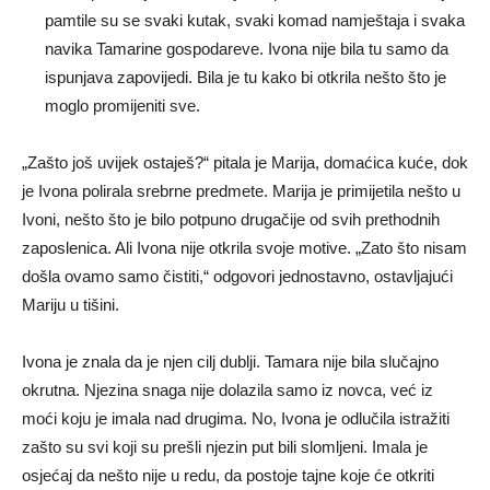
pamtile su se svaki kutak, svaki komad namještaja i svaka
navika Tamarine gospodareve. Ivona nije bila tu samo da
ispunjava zapovijedi. Bila je tu kako bi otkrila nešto što je
moglo promijeniti sve.
„Zašto još uvijek ostaješ?“ pitala je Marija, domaćica kuće, dok
je Ivona polirala srebrne predmete. Marija je primijetila nešto u
Ivoni, nešto što je bilo potpuno drugačije od svih prethodnih
zaposlenica. Ali Ivona nije otkrila svoje motive. „Zato što nisam
došla ovamo samo čistiti,“ odgovori jednostavno, ostavljajući
Mariju u tišini.
Ivona je znala da je njen cilj dublji. Tamara nije bila slučajno
okrutna. Njezina snaga nije dolazila samo iz novca, već iz
moći koju je imala nad drugima. No, Ivona je odlučila istražiti
zašto su svi koji su prešli njezin put bili slomljeni. Imala je
osjećaj da nešto nije u redu, da postoje tajne koje će otkriti