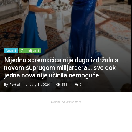
Novosti
Zanimljivosti
Nijedna spremačica nije dugo izdržala s
novom suprugom milijardera… sve dok
jedna nova nije učinila nemoguće
By
Portal
-
January 11, 2026
555
0
Oglasi - Advertisement