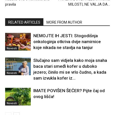
pravila
MILOSTI, NE VALJA DA…
RELATED ARTICLES
MORE FROM AUTHOR
NEMOJTE IH JESTI: Stogodišnja
onkologinja otkriva dvije namirnice
koje nikada ne stavlja na tanjur
Novosti
Slučajno sam vidjela kako moja snaha
baca stari smeđi kofer u duboko
jezero; činilo mi se vrlo čudno, a kada
Novosti
sam izvukla kofer iz...
IMATE POVIŠEN ŠEĆER? Pijte čaj od
ovog lišća!
Novosti