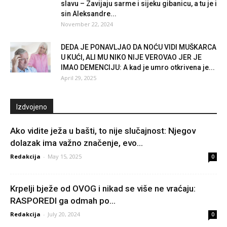
slavu – Zavijaju sarme i sijeku gibanicu, a tu je i
sin Aleksandre...
November 22, 2024
DEDA JE PONAVLJAO DA NOĆU VIDI MUŠKARCA
U KUĆI, ALI MU NIKO NIJE VEROVAO JER JE
IMAO DEMENCIJU: A kad je umro otkrivena je...
April 29, 2025
Izdvojeno
Ako vidite ježa u bašti, to nije slučajnost: Njegov
dolazak ima važno značenje, evo...
Redakcija
-
May 15, 2025
0
Krpelji bježe od OVOG i nikad se više ne vraćaju:
RASPOREDI ga odmah po...
Redakcija
-
July 20, 2024
0