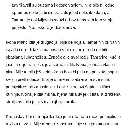
završavali su suzama i odbacivanjem. Nije bilo ni jedne
spremačice koja bi izdržala dulje od nekoliko dana, a
Tamara je doživljavala svaki njihov neuspjeh kao svoju
pobjedu. No, uskoro je došla nova.
Ivona Marić bila je drugačija. Nije se bojala Tamarinih okrutnih
ispada i nije dolazila na posao s očekivanjem da će biti
obasjana ljubaznošću. Započela je svoj rad u Tamarinoj kući s
jasnim ciljem: nije željela samo čistiti. Ivona je imala vlastiti
plan. Nije to bila još jedna žena koja bi pala na pritisak, poput
svojih prethodnica. Bila je smirena i sabrana, a sve su to
primijetili ostali zaposlenici. I dok su se svi šaptali u tišini
kuhinje, Ivona je bila mirna, njena ruka uvijek čista, a izražena
strpljivost bila je njezina najbolja odlika.
Krunoslav Perić, milijarder koji je bio Tamara muž, primijetio je
razliku u Ivoni. Nije mogao zanemariti njezinu prisutnost i, na