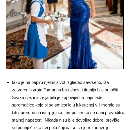
Iako je na papiru njezin život izgledao savršeno, iza
zatvorenih vrata Tamarina brutalnost i tiranija bila su očiti.
Svaka njezina želja bila je zapovijed, a najmlađe
spremačice koje bi se smjestile u luksuznoj vili morale su
biti spremne na iscrpljujuće tempo, jer su se dani provodili u
stalnoj napetosti. Nikada nisu bile dovoljno dobre, previše
su pogriješile, a svi pokušaji da se s njom zadovolje,