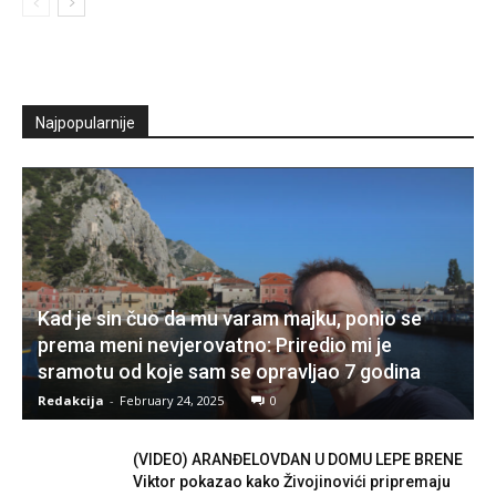
Najpopularnije
Kad je sin čuo da mu varam majku, ponio se
prema meni nevjerovatno: Priredio mi je
sramotu od koje sam se opravljao 7 godina
Redakcija
-
February 24, 2025
0
(VIDEO) ARANĐELOVDAN U DOMU LEPE BRENE
Viktor pokazao kako Živojinovići pripremaju