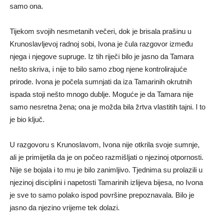
samo ona.
Tijekom svojih nesmetanih večeri, dok je brisala prašinu u
Krunoslavljevoj radnoj sobi, Ivona je čula razgovor između
njega i njegove supruge. Iz tih riječi bilo je jasno da Tamara
nešto skriva, i nije to bilo samo zbog njene kontrolirajuće
prirode. Ivona je počela sumnjati da iza Tamarinih okrutnih
ispada stoji nešto mnogo dublje. Moguće je da Tamara nije
samo nesretna žena; ona je možda bila žrtva vlastitih tajni. I to
je bio ključ.
U razgovoru s Krunoslavom, Ivona nije otkrila svoje sumnje,
ali je primijetila da je on počeo razmišljati o njezinoj otpornosti.
Nije se bojala i to mu je bilo zanimljivo. Tjednima su prolazili u
njezinoj disciplini i napetosti Tamarinih izlijeva bijesa, no Ivona
je sve to samo polako ispod površine prepoznavala. Bilo je
jasno da njezino vrijeme tek dolazi.