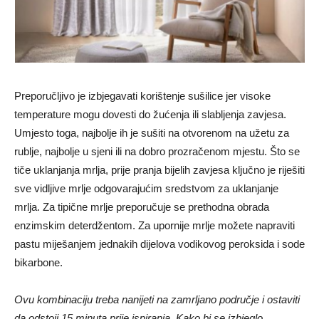
Preporučljivo je izbjegavati korištenje sušilice jer visoke
temperature mogu dovesti do žućenja ili slabljenja zavjesa.
Umjesto toga, najbolje ih je sušiti na otvorenom na užetu za
rublje, najbolje u sjeni ili na dobro prozračenom mjestu. Što se
tiče uklanjanja mrlja, prije pranja bijelih zavjesa ključno je riješiti
sve vidljive mrlje odgovarajućim sredstvom za uklanjanje
mrlja. Za tipične mrlje preporučuje se prethodna obrada
enzimskim deterdžentom. Za upornije mrlje možete napraviti
pastu miješanjem jednakih dijelova vodikovog peroksida i sode
bikarbone.
Ovu kombinaciju treba nanijeti na zamrljano područje i ostaviti
da odstoji 15 minuta prije ispiranja. Kako bi se izbjeglo