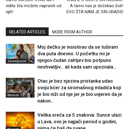
vidite šta možete napraviti od
A tamo nas je dočekao šok!
njih!
EVO ŠTA NAM JE SIN URADIO
RELATED ARTICLES
MORE FROM AUTHOR
Moj dečko je insistirao da se tuširam
dva puta dnevno. U početku mi je
njegov čudan zahtjev bio potpuno
Zanimljivosti
neshvatljiv… ali kada sam upoznala...
Otac je bez njezina pristanka udao
svoju kćer za siromašnog mladića koji
je bio niži od nje jer je bio uvjeren da je
Novosti
nakon...
Velika sreća za 5 znakova: Sunce ulazi
u Lava, ovo je najjači period u godini,
njima će baš da svane