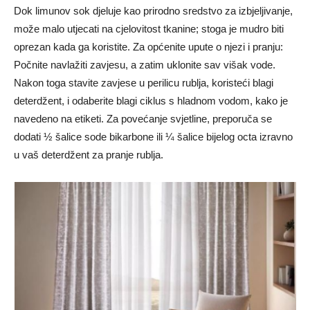
Dok limunov sok djeluje kao prirodno sredstvo za izbjeljivanje,
može malo utjecati na cjelovitost tkanine; stoga je mudro biti
oprezan kada ga koristite. Za općenite upute o njezi i pranju:
Počnite navlažiti zavjesu, a zatim uklonite sav višak vode.
Nakon toga stavite zavjese u perilicu rublja, koristeći blagi
deterdžent, i odaberite blagi ciklus s hladnom vodom, kako je
navedeno na etiketi. Za povećanje svjetline, preporuča se
dodati ½ šalice sode bikarbone ili ¼ šalice bijelog octa izravno
u vaš deterdžent za pranje rublja.