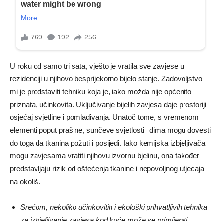
U roku od samo tri sata, vješto je vratila sve zavjese u
rezidenciji u njihovo besprijekorno bijelo stanje. Zadovoljstvo
mi je predstaviti tehniku ​​koja je, iako možda nije općenito
priznata, učinkovita. Uključivanje bijelih zavjesa daje prostoriji
osjećaj svjetline i pomlađivanja. Unatoč tome, s vremenom
elementi poput prašine, sunčeve svjetlosti i dima mogu dovesti
do toga da tkanina požuti i posijedi. Iako kemijska izbjeljivača
mogu zavjesama vratiti njihovu izvornu bjelinu, ona također
predstavljaju rizik od oštećenja tkanine i nepovoljnog utjecaja
na okoliš.
Srećom, nekoliko učinkovitih i ekološki prihvatljivih tehnika
za izbjeljivanje zavjesa kod kuće može se primijeniti