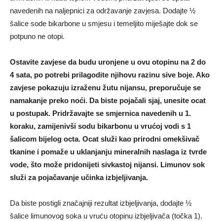
navedenih na naljepnici za održavanje zavjesa. Dodajte ½
šalice sode bikarbone u smjesu i temeljito miješajte dok se
potpuno ne otopi.
Ostavite zavjese da budu uronjene u ovu otopinu na 2 do
4 sata, po potrebi prilagodite njihovu razinu sive boje. Ako
zavjese pokazuju izraženu žutu nijansu, preporučuje se
namakanje preko noći. Da biste pojačali sjaj, unesite ocat
u postupak. Pridržavajte se smjernica navedenih u 1.
koraku, zamijenivši sodu bikarbonu u vrućoj vodi s 1
šalicom bijelog octa. Ocat služi kao prirodni omekšivač
tkanine i pomaže u uklanjanju mineralnih naslaga iz tvrde
vode, što može pridonijeti sivkastoj nijansi. Limunov sok
služi za pojačavanje učinka izbjeljivanja.
Da biste postigli značajniji rezultat izbjeljivanja, dodajte ½
šalice limunovog soka u vruću otopinu izbjeljivača (točka 1).