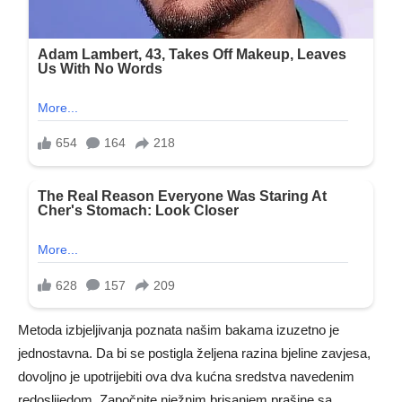
Metoda izbjeljivanja poznata našim bakama izuzetno je
jednostavna. Da bi se postigla željena razina bjeline zavjesa,
dovoljno je upotrijebiti ova dva kućna sredstva navedenim
redoslijedom. Započnite nježnim brisanjem prašine sa