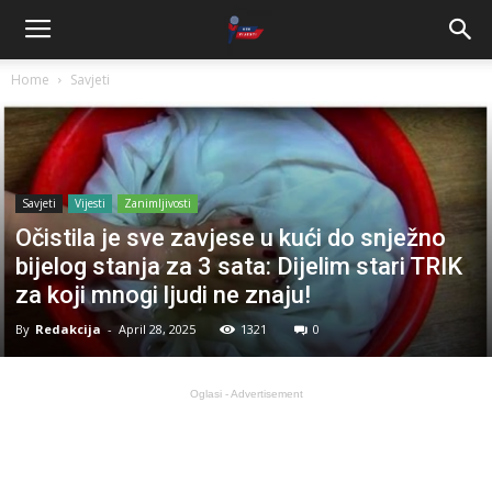
Home
Savjeti
Savjeti
Vijesti
Zanimljivosti
Očistila je sve zavjese u kući do snježno
bijelog stanja za 3 sata: Dijelim stari TRIK
za koji mnogi ljudi ne znaju!
By
Redakcija
-
April 28, 2025
1321
0
Oglasi - Advertisement