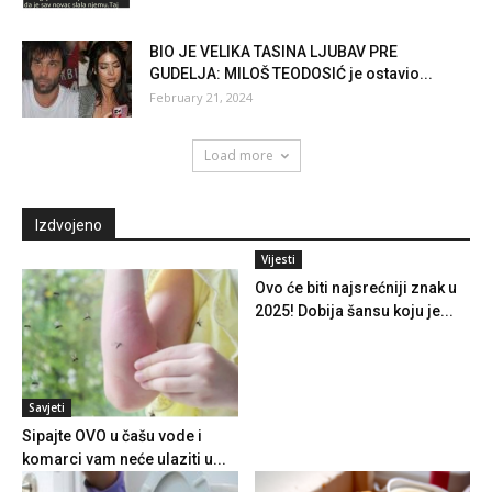
BIO JE VELIKA TASINA LJUBAV PRE
GUDELJA: MILOŠ TEODOSIĆ je ostavio...
February 21, 2024
Load more
Izdvojeno
Vijesti
Ovo će biti najsrećniji znak u
2025! Dobija šansu koju je...
Savjeti
Sipajte OVO u čašu vode i
komarci vam neće ulaziti u...