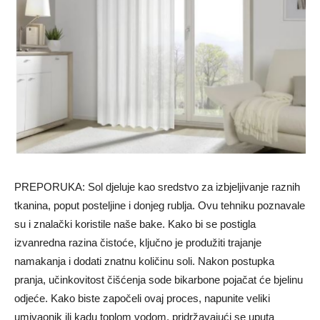
PREPORUKA: Sol djeluje kao sredstvo za izbjeljivanje raznih
tkanina, poput posteljine i donjeg rublja. Ovu tehniku ​​poznavale
su i znalački koristile naše bake. Kako bi se postigla
izvanredna razina čistoće, ključno je produžiti trajanje
namakanja i dodati znatnu količinu soli. Nakon postupka
pranja, učinkovitost čišćenja sode bikarbone pojačat će bjelinu
odjeće. Kako biste započeli ovaj proces, napunite veliki
umivaonik ili kadu toplom vodom, pridržavajući se uputa