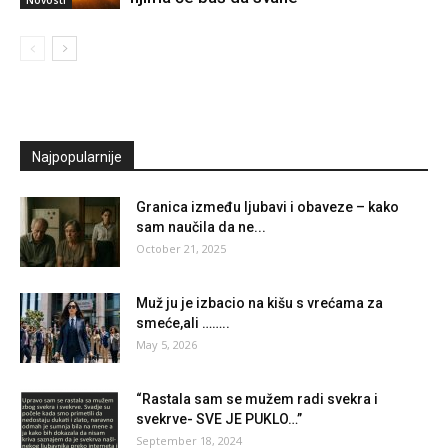
Novosti
Najpopularnije
Granica između ljubavi i obaveze – kako
sam naučila da ne...
October 21, 2025
Muž ju je izbacio na kišu s vrećama za
smeće,ali ……..
May 5, 2026
“Rastala sam se mužem radi svekra i
svekrve- SVE JE PUKLO…”
September 18, 2024