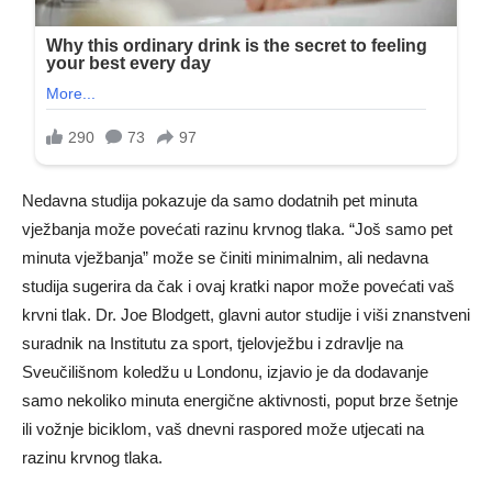
Nedavna studija pokazuje da samo dodatnih pet minuta
vježbanja može povećati razinu krvnog tlaka. “Još samo pet
minuta vježbanja” može se činiti minimalnim, ali nedavna
studija sugerira da čak i ovaj kratki napor može povećati vaš
krvni tlak. Dr. Joe Blodgett, glavni autor studije i viši znanstveni
suradnik na Institutu za sport, tjelovježbu i zdravlje na
Sveučilišnom koledžu u Londonu, izjavio je da dodavanje
samo nekoliko minuta energične aktivnosti, poput brze šetnje
ili vožnje biciklom, vaš dnevni raspored može utjecati na
razinu krvnog tlaka.