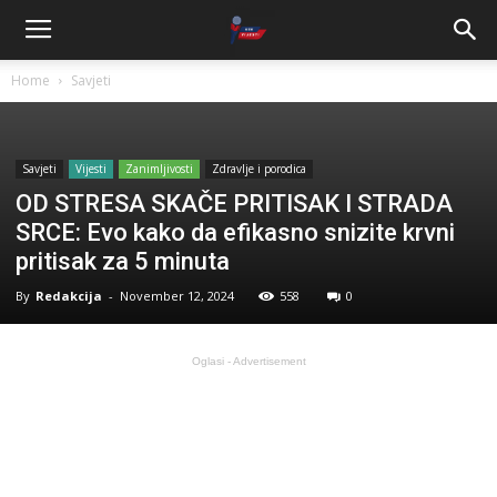
Home
Savjeti
Savjeti
Vijesti
Zanimljivosti
Zdravlje i porodica
OD STRESA SKAČE PRITISAK I STRADA
SRCE: Evo kako da efikasno snizite krvni
pritisak za 5 minuta
By
Redakcija
-
November 12, 2024
558
0
Oglasi - Advertisement