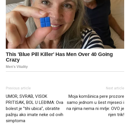
Previous article
Next article
UMOR, SVRAB, VISOK
Moja komšinica pere prozore
PRITISAK, BOL U LEĐIMA: Ova
samo jednom u šest mjeseci i
bolest je ”tihi ubica”, obratite
na njima nema ni mrlje: OVO je
pažnju ako imate neke od ovih
njen trik!
simptoma