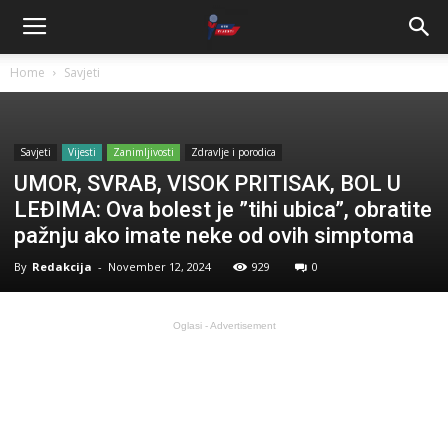
Home
Savjeti
Savjeti
Vijesti
Zanimljivosti
Zdravlje i porodica
UMOR, SVRAB, VISOK PRITISAK, BOL U
LEĐIMA: Ova bolest je ”tihi ubica”, obratite
pažnju ako imate neke od ovih simptoma
By
Redakcija
-
November 12, 2024
929
0
Oglasi - Advertisement