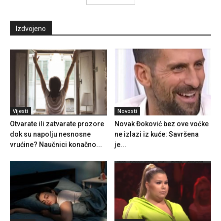
Izdvojeno
Vijesti
Novosti
Otvarate ili zatvarate prozore
Novak Đoković bez ove voćke
dok su napolju nesnosne
ne izlazi iz kuće: Savršena
vrućine? Naučnici konačno...
je...