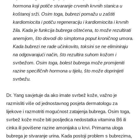
hormona koji potiče stvaranje crvenih krvnih stanica u
koštanoj srži. Osim toga, bubrezi pomažu u zaštiti
kardiomiocita i potiču regeneraciju i kardiomiocita i krvnih
žila. Kada je funkcija bubrega oštećena, to može rezultirati
anemijom, što dovodi do simptoma poput kroničnog umora.
Kada bubrezi ne rade učinkovito, toksini se ne eliminiraju
na odgovarajući način, što rezultira suhom kožom i
svrbežom. Osim toga, bolest bubrega može promijeniti
razine specifičnih hormona u tijelu, što može doprinijeti
svrbežu.
Dr. Yang savjetuje da ako imate svrbež kože, važno je
razmisliti više od jednostavnog posjeta dermatologu za
lijekove i razmotriti mogućnost zatajenja bubrega. Osim toga,
svrbež kože može biti posljedica nedostatka vitamina B6 ili
cinka ili povišene razine amonijaka u krvi. Primarna uloga
bubrega je stvaranje urina. Kada postoji problem s bubrezima,