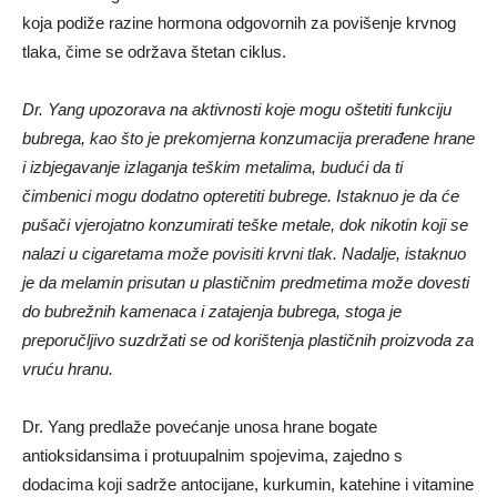
koja podiže razine hormona odgovornih za povišenje krvnog
tlaka, čime se održava štetan ciklus.
Dr. Yang upozorava na aktivnosti koje mogu oštetiti funkciju
bubrega, kao što je prekomjerna konzumacija prerađene hrane
i izbjegavanje izlaganja teškim metalima, budući da ti
čimbenici mogu dodatno opteretiti bubrege. Istaknuo je da će
pušači vjerojatno konzumirati teške metale, dok nikotin koji se
nalazi u cigaretama može povisiti krvni tlak. Nadalje, istaknuo
je da melamin prisutan u plastičnim predmetima može dovesti
do bubrežnih kamenaca i zatajenja bubrega, stoga je
preporučljivo suzdržati se od korištenja plastičnih proizvoda za
vruću hranu.
Dr. Yang predlaže povećanje unosa hrane bogate
antioksidansima i protuupalnim spojevima, zajedno s
dodacima koji sadrže antocijane, kurkumin, katehine i vitamine