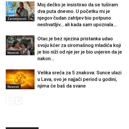
Moj dečko je insistirao da se tuširam
dva puta dnevno. U početku mi je
njegov čudan zahtjev bio potpuno
Zanimljivosti
neshvatljiv… ali kada sam upoznala...
Otac je bez njezina pristanka udao
svoju kćer za siromašnog mladića koji
je bio niži od nje jer je bio uvjeren da je
Novosti
nakon...
Velika sreća za 5 znakova: Sunce ulazi
u Lava, ovo je najjači period u godini,
njima će baš da svane
Novosti