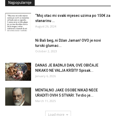
Najpopularnije
“Moj otac mi svaki mjesec uzima po 150€ za
stanarinu …
August 26, 2024
Ni Bali beg, ni Džan Jaman! OVO je novi
turski glumac...
October 2, 2023
DANAS JE BADNJI DAN, OVE OBIČAJE
NIKAKO NE VALJA KRŠITI! Spisak...
January 6, 2026
MENTALNO JAKE OSOBE NIKAD NEĆE
URADITI OVIH 5 STVARI: Tvrdio je...
March 11, 2025
Load more