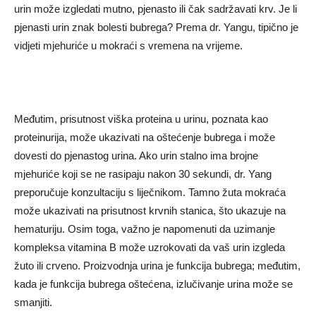
urin može izgledati mutno, pjenasto ili čak sadržavati krv. Je li
pjenasti urin znak bolesti bubrega? Prema dr. Yangu, tipično je
vidjeti mjehuriće u mokraći s vremena na vrijeme.
Međutim, prisutnost viška proteina u urinu, poznata kao
proteinurija, može ukazivati ​​na oštećenje bubrega i može
dovesti do pjenastog urina. Ako urin stalno ima brojne
mjehuriće koji se ne rasipaju nakon 30 sekundi, dr. Yang
preporučuje konzultaciju s liječnikom. Tamno žuta mokraća
može ukazivati ​​na prisutnost krvnih stanica, što ukazuje na
hematuriju. Osim toga, važno je napomenuti da uzimanje
kompleksa vitamina B može uzrokovati da vaš urin izgleda
žuto ili crveno. Proizvodnja urina je funkcija bubrega; međutim,
kada je funkcija bubrega oštećena, izlučivanje urina može se
smanjiti.