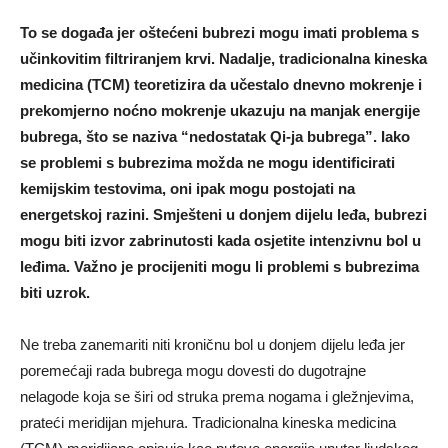
To se događa jer oštećeni bubrezi mogu imati problema s
učinkovitim filtriranjem krvi. Nadalje, tradicionalna kineska
medicina (TCM) teoretizira da učestalo dnevno mokrenje i
prekomjerno noćno mokrenje ukazuju na manjak energije
bubrega, što se naziva “nedostatak Qi-ja bubrega”. Iako
se problemi s bubrezima možda ne mogu identificirati
kemijskim testovima, oni ipak mogu postojati na
energetskoj razini. Smješteni u donjem dijelu leđa, bubrezi
mogu biti izvor zabrinutosti kada osjetite intenzivnu bol u
leđima. Važno je procijeniti mogu li problemi s bubrezima
biti uzrok.
Ne treba zanemariti niti kroničnu bol u donjem dijelu leđa jer
poremećaji rada bubrega mogu dovesti do dugotrajne
nelagode koja se širi od struka prema nogama i gležnjevima,
prateći meridijan mjehura. Tradicionalna kineska medicina