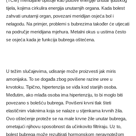
(TCM) meridijane opisuje kao putove energije unutar ljudskog
tijela, kojima cirkulira energija unutarnjih organa. Kada bolest
zahvati unutarnji organ, povezani meridijan osjeća bol i
nelagodu. Na primjer, problemi s bubrezima također će utjecati
na područje meridijana mjehura. Metalni okus u ustima često
se osjeća kada je funkcija bubrega oštećena.
U težim slučajevima, udisanje može proizvesti jak miris
amonijaka. To se događa zbog povišene razine uree u
krvotoku. Tipično, hipertenzija se viđa kod starijih osoba.
Međutim, ako mlađa osoba ima hipertenziju, to bi moglo biti
povezano s bolešću bubrega. Povišeni krvni tlak šteti
elastičnim vlaknima koja se nalaze u stjenkama krvnih žila.
Ovo oštećenje proteže se na male krvne žile unutar bubrega,
ometajući njihovu sposobnost da učinkovito filtriraju. Uz to,
bolest bubrega može rezultirati hormonskom neravnotežom