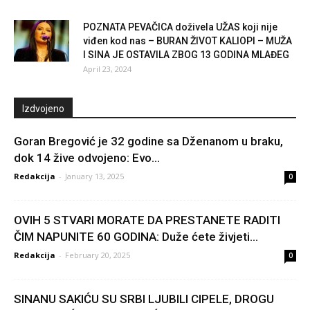
POZNATA PEVAČICA doživela UŽAS koji nije
viđen kod nas – BURAN ŽIVOT KALIOPI – MUŽA
I SINA JE OSTAVILA ZBOG 13 GODINA MLAĐEG
April 23, 2024
Izdvojeno
Goran Bregović je 32 godine sa Dženanom u braku,
dok 14 žive odvojeno: Evo...
Redakcija
-
January 13, 2025
0
OVIH 5 STVARI MORATE DA PRESTANETE RADITI
ČIM NAPUNITE 60 GODINA: Duže ćete živjeti...
Redakcija
-
February 20, 2025
0
SINANU SAKIĆU SU SRBI LJUBILI CIPELE, DROGU