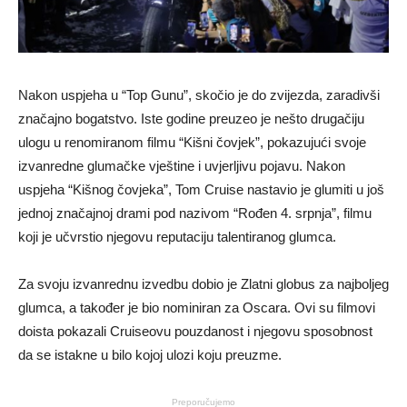
Nakon uspjeha u “Top Gunu”, skočio je do zvijezda, zaradivši
značajno bogatstvo. Iste godine preuzeo je nešto drugačiju
ulogu u renomiranom filmu “Kišni čovjek”, pokazujući svoje
izvanredne glumačke vještine i uvjerljivu pojavu. Nakon
uspjeha “Kišnog čovjeka”, Tom Cruise nastavio je glumiti u još
jednoj značajnoj drami pod nazivom “Rođen 4. srpnja”, filmu
koji je učvrstio njegovu reputaciju talentiranog glumca.
Za svoju izvanrednu izvedbu dobio je Zlatni globus za najboljeg
glumca, a također je bio nominiran za Oscara. Ovi su filmovi
doista pokazali Cruiseovu pouzdanost i njegovu sposobnost
da se istakne u bilo kojoj ulozi koju preuzme.
Preporučujemo