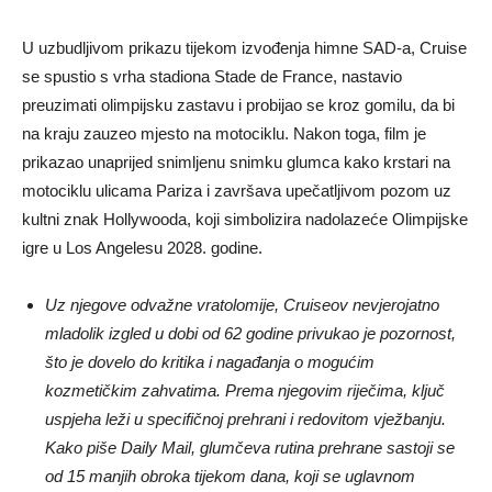
U uzbudljivom prikazu tijekom izvođenja himne SAD-a, Cruise
se spustio s vrha stadiona Stade de France, nastavio
preuzimati olimpijsku zastavu i probijao se kroz gomilu, da bi
na kraju zauzeo mjesto na motociklu. Nakon toga, film je
prikazao unaprijed snimljenu snimku glumca kako krstari na
motociklu ulicama Pariza i završava upečatljivom pozom uz
kultni znak Hollywooda, koji simbolizira nadolazeće Olimpijske
igre u Los Angelesu 2028. godine.
Uz njegove odvažne vratolomije, Cruiseov nevjerojatno
mladolik izgled u dobi od 62 godine privukao je pozornost,
što je dovelo do kritika i nagađanja o mogućim
kozmetičkim zahvatima. Prema njegovim riječima, ključ
uspjeha leži u specifičnoj prehrani i redovitom vježbanju.
Kako piše Daily Mail, glumčeva rutina prehrane sastoji se
od 15 manjih obroka tijekom dana, koji se uglavnom