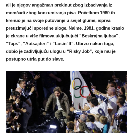
ali je njegov angažman prekinut zbog izbacivanja iz
momčadi zbog konzumiranja piva. Početkom 1980-ih
krenuo je na svoje putovanje u svijet glume, isprva
preuzimajući sporedne uloge. Naime, 1981. godine krasio
je ekrane u više filmova uključujući “Beskrajna ljubav”,
“Taps”, “Autsajderi” i “Losin’ It”. Ubrzo nakon toga,
dobio je zadivljujuću ulogu u “Risky Job”, koja mu je
postupno utrla put do slave.