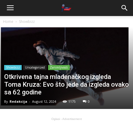
Home
Showbizz
Showbizz
Uncategorized
Zanimljivosti
Otkrivena tajna mladenačkog izgleda
Toma Kruza: Evo što jede da izgleda ovako
sa 62 godine
By
Redakcija
-
August 12, 2024
1175
0
Oglasi - Advertisement