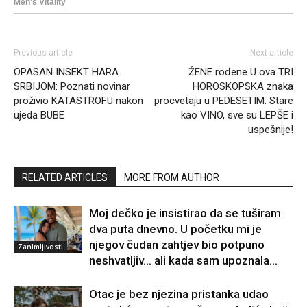
Previous article
Next article
OPASAN INSEKT HARA
ŽENE rođene U ova TRI
SRBIJOM: Poznati novinar
HOROSKOPSKA znaka
proživio KATASTROFU nakon
procvetaju u PEDESETIM: Stare
ujeda BUBE
kao VINO, sve su LEPŠE i
uspešnije!
RELATED ARTICLES
MORE FROM AUTHOR
Moj dečko je insistirao da se tuširam
dva puta dnevno. U početku mi je
njegov čudan zahtjev bio potpuno
Zanimljivosti
neshvatljiv… ali kada sam upoznala...
Otac je bez njezina pristanka udao