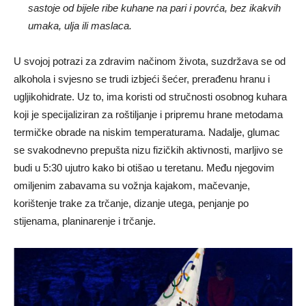
sastoje od bijele ribe kuhane na pari i povrća, bez ikakvih
umaka, ulja ili maslaca.
U svojoj potrazi za zdravim načinom života, suzdržava se od
alkohola i svjesno se trudi izbjeći šećer, prerađenu hranu i
ugljikohidrate. Uz to, ima koristi od stručnosti osobnog kuhara
koji je specijaliziran za roštiljanje i pripremu hrane metodama
termičke obrade na niskim temperaturama. Nadalje, glumac
se svakodnevno prepušta nizu fizičkih aktivnosti, marljivo se
budi u 5:30 ujutro kako bi otišao u teretanu. Među njegovim
omiljenim zabavama su vožnja kajakom, mačevanje,
korištenje trake za trčanje, dizanje utega, penjanje po
stijenama, planinarenje i trčanje.