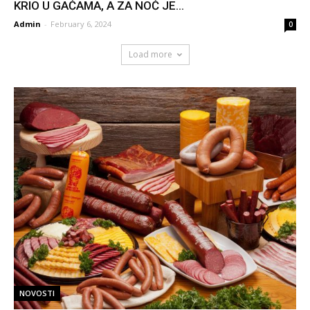
KRIO U GAĆAMA, A ZA NOĆ JE...
Admin
-
February 6, 2024
0
Load more
NOVOSTI