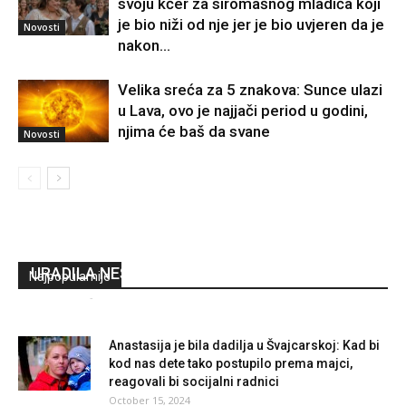
svoju kćer za siromašnog mladića koji
je bio niži od nje jer je bio uvjeren da je
Novosti
nakon...
Velika sreća za 5 znakova: Sunce ulazi
u Lava, ovo je najjači period u godini,
njima će baš da svane
Novosti
ATRAKTIVNA NIŠLIJKA RODILA POZNATOM
PEVAČU DETE, PA GA PREVARILA SA
NAJBOLJIM DRUGOM: Izbacio je iz kuće, ona
URADILA NEŠTO ŠTO JE SVE ŠOKIRALO
Najpopularnije
Redakcija
-
December 12, 2023
0
Anastasija je bila dadilja u Švajcarskoj: Kad bi
kod nas dete tako postupilo prema majci,
reagovali bi socijalni radnici
October 15, 2024