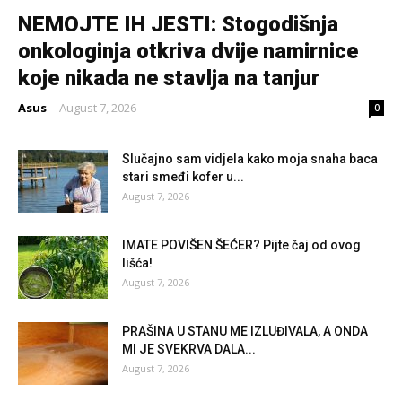
NEMOJTE IH JESTI: Stogodišnja
onkologinja otkriva dvije namirnice
koje nikada ne stavlja na tanjur
Asus
-
August 7, 2026
0
Slučajno sam vidjela kako moja snaha baca
stari smeđi kofer u...
August 7, 2026
IMATE POVIŠEN ŠEĆER? Pijte čaj od ovog
lišća!
August 7, 2026
PRAŠINA U STANU ME IZLUĐIVALA, A ONDA
MI JE SVEKRVA DALA...
August 7, 2026