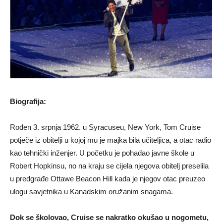
Biografija:
Rođen 3. srpnja 1962. u Syracuseu, New York, Tom Cruise
potječe iz obitelji u kojoj mu je majka bila učiteljica, a otac radio
kao tehnički inženjer. U početku je pohađao javne škole u
Robert Hopkinsu, no na kraju se cijela njegova obitelj preselila
u predgrađe Ottawe Beacon Hill kada je njegov otac preuzeo
ulogu savjetnika u Kanadskim oružanim snagama.
Dok se školovao, Cruise se nakratko okušao u nogometu,